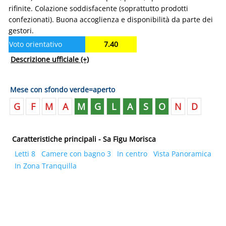
rifinite. Colazione soddisfacente (soprattutto prodotti
confezionati). Buona accoglienza e disponibilità da parte dei
gestori.
Voto orientativo
7.40
Descrizione ufficiale
(+)
Mese con sfondo verde=aperto
G
F
M
A
M
G
L
A
S
O
N
D
Caratteristiche principali - Sa Figu Morisca
Letti 8
Camere con bagno 3
In centro
Vista Panoramica
In Zona Tranquilla