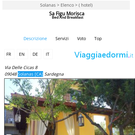
Solanas > Elenco > ( hotel)
Sa Figu Morisca
Bed And Breakfast
Descrizione
Servizi
Voto
Top
FR
EN
DE
IT
Via Delle Cicas 8
09048
Solanas [CA]
Sardegna