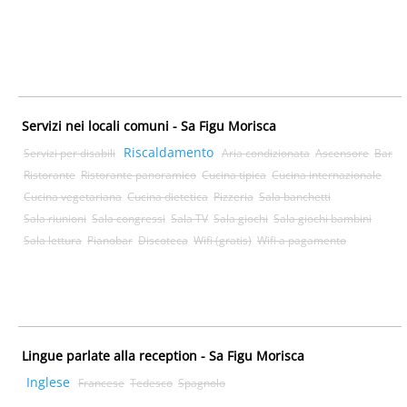
Servizi nei locali comuni - Sa Figu Morisca
Riscaldamento
Servizi per disabili
Aria condizionata
Ascensore
Bar
Ristorante
Ristorante panoramico
Cucina tipica
Cucina internazionale
Cucina vegetariana
Cucina dietetica
Pizzeria
Sala banchetti
Sala riunioni
Sala congressi
Sala TV
Sala giochi
Sala giochi bambini
Sala lettura
Pianobar
Discoteca
Wifi (gratis)
Wifi a pagamento
Lingue parlate alla reception - Sa Figu Morisca
Inglese
Francese
Tedesco
Spagnolo