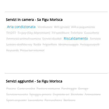
Servizi in camera - Sa Figu Morisca
Aria condizionata
Ventilatore
Wifi (gratis)
Wifi a pagamento
TV DTT
Tv pay (Sky, Mpremium)
TV satellitare
Telefono
Cassaforte
Riscaldamento
Ammessi animali camera
Servizi disabili
Servizio
Lettore dvd/blu-ray
Radio
Frigorifero
Idromassaggio
Asciugacapelli
Keycards
Presa lan internet
Servizi aggiuntivi - Sa Figu Morisca
Piscina
Carte credito
Portiere notturno
Parcheggio
Garage
Servizio navetta
Spiaggia privata
Deposito sci
Biciclette
Animazione
Sport acquatici
Lavanderia
Parrucchiera
Barbiere