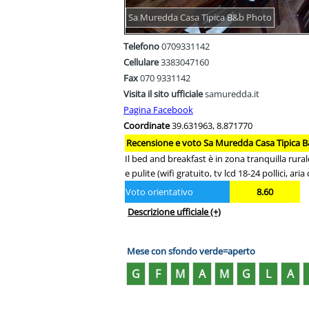
Sa Muredda Casa Tipica B&b Photo
Telefono
0709331142
Cellulare
3383047160
Fax
070 9331142
Visita il sito ufficiale
samuredda.it
Pagina Facebook
Coordinate
39.631963, 8.871770
Recensione e voto Sa Muredda Casa Tipica B&
Il bed and breakfast è in zona tranquilla rura
e pulite (wifi gratuito, tv lcd 18-24 pollici, 
Voto orientativo
8.60
Descrizione ufficiale
(+)
Mese con sfondo verde=aperto
G
F
M
A
M
G
L
A