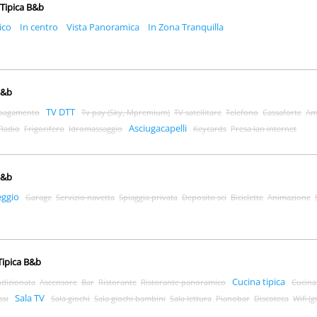
 Tipica B&b
ico
In centro
Vista Panoramica
In Zona Tranquilla
B&b
TV DTT
 pagamento
Tv pay (Sky, Mpremium)
TV satellitare
Telefono
Cassaforte
Am
Asciugacapelli
Radio
Frigorifero
Idromassaggio
Keycards
Presa lan internet
B&b
eggio
Garage
Servizio navetta
Spiaggia privata
Deposito sci
Biciclette
Animazione
Tipica B&b
Cucina tipica
ndizionata
Ascensore
Bar
Ristorante
Ristorante panoramico
Cucina
Sala TV
ssi
Sala giochi
Sala giochi bambini
Sala lettura
Pianobar
Discoteca
Wifi (g