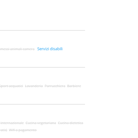
Servizi disabili
messi animali camera
Sport acquatici
Lavanderia
Parrucchiera
Barbiere
 internazionale
Cucina vegetariana
Cucina dietetica
ratis)
Wifi a pagamento