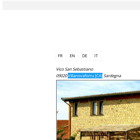
FR
EN
DE
IT
Vico San Sebastiano
09020
Villanovaforru [CA]
Sardegna