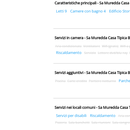
Caratteristiche principali - Sa Muredda Casa
Letti 9
Camere con bagno 4
Edificio Stor
Servizi in camera - Sa Muredda Casa Tipica 
Aria condizionata
Ventilatore
Wifi (gratis)
Wifi a
Riscaldamento
Servizio
Lettore dvd/blu-ray
Servizi aggiuntivi - Sa Muredda Casa Tipica 
Parch
Piscina
Carte credito
Portiere notturno
Servizi nei locali comuni - Sa Muredda Casa 
Servizi per disabili
Riscaldamento
Aria co
Pizzeria
Sala banchetti
Sala riunioni
Sala congre