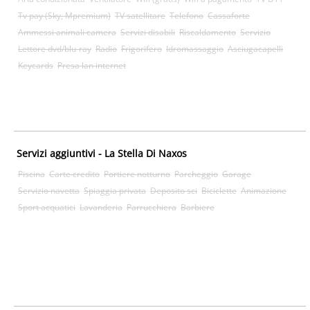
Tv pay (Sky, Mpremium)
TV satellitare
Telefono
Cassaforte
Ammessi animali camera
Servizi disabili
Riscaldamento
Servizio
Lettore dvd/blu-ray
Radio
Frigorifero
Idromassaggio
Asciugacapelli
Keycards
Presa lan internet
Servizi aggiuntivi - La Stella Di Naxos
Piscina
Carte credito
Portiere notturno
Parcheggio
Garage
Servizio navetta
Spiaggia privata
Deposito sci
Biciclette
Animazione
Sport acquatici
Lavanderia
Parrucchiera
Barbiere