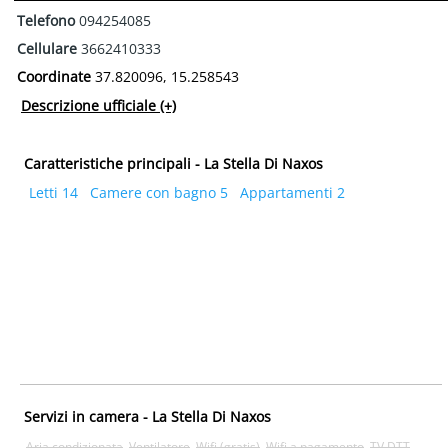
Telefono
094254085
Cellulare
3662410333
Coordinate
37.820096, 15.258543
Descrizione ufficiale
(+)
Caratteristiche principali - La Stella Di Naxos
Letti 14
Camere con bagno 5
Appartamenti 2
Servizi in camera - La Stella Di Naxos
Aria condizionata
Ventilatore
Wifi (gratis)
Wifi a pagamento
TV DTT