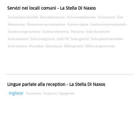
Servizi nei locali comuni - La Stella Di Naxos
Servizi per disabili
Riscaldamento
Aria condizionata
Ascensore
Bar
Ristorante
Ristorante panoramico
Cucina tipica
Cucina internazionale
Cucina vegetariana
Cucina dietetica
Pizzeria
Sala banchetti
Sala riunioni
Sala congressi
Sala TV
Sala giochi
Sala giochi bambini
Sala lettura
Pianobar
Discoteca
Wifi (gratis)
Wifi a pagamento
Lingue parlate alla reception - La Stella Di Naxos
Inglese
Francese
Tedesco
Spagnolo