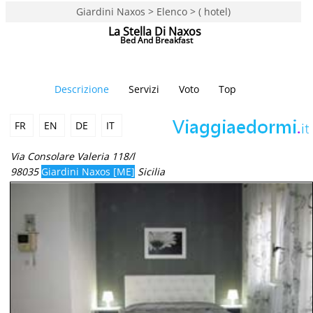
Giardini Naxos > Elenco > ( hotel)
La Stella Di Naxos
Bed And Breakfast
Descrizione
Servizi
Voto
Top
FR
EN
DE
IT
Via Consolare Valeria 118/l
98035
Giardini Naxos [ME]
Sicilia