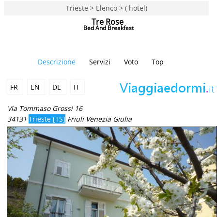
Trieste > Elenco > ( hotel)
Tre Rose
Bed And Breakfast
Descrizione
Servizi
Voto
Top
FR
EN
DE
IT
Via Tommaso Grossi 16
34131
Trieste [TS]
Friuli Venezia Giulia