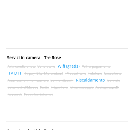
Servizi in camera - Tre Rose
Wifi (gratis)
Aria condizionata
Ventilatore
Wifi a pagamento
TV DTT
Tv pay (Sky, Mpremium)
TV satellitare
Telefono
Cassaforte
Riscaldamento
Ammessi animali camera
Servizi disabili
Servizio
Lettore dvd/blu-ray
Radio
Frigorifero
Idromassaggio
Asciugacapelli
Keycards
Presa lan internet