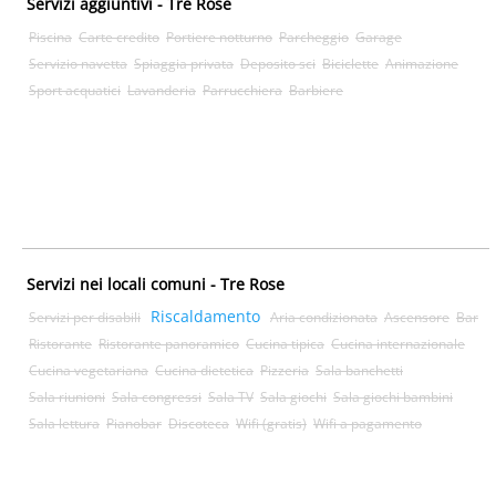
Servizi aggiuntivi - Tre Rose
Piscina
Carte credito
Portiere notturno
Parcheggio
Garage
Servizio navetta
Spiaggia privata
Deposito sci
Biciclette
Animazione
Sport acquatici
Lavanderia
Parrucchiera
Barbiere
Servizi nei locali comuni - Tre Rose
Riscaldamento
Servizi per disabili
Aria condizionata
Ascensore
Bar
Ristorante
Ristorante panoramico
Cucina tipica
Cucina internazionale
Cucina vegetariana
Cucina dietetica
Pizzeria
Sala banchetti
Sala riunioni
Sala congressi
Sala TV
Sala giochi
Sala giochi bambini
Sala lettura
Pianobar
Discoteca
Wifi (gratis)
Wifi a pagamento