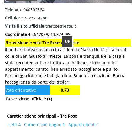
Telefono
040302564
Cellulare
3423714780
Visita il sito ufficiale
trerosetrieste.it
Coordinate
45.647029, 13.774599
UP
Recensione e voto Tre Rose di Trieste
Il bed and breakfast è a circa 1 km da Piazza Unità d'Italia sul
colle di San Giusto di Trieste. La zona è tranquilla e la casa è
stata recentemente ristrutturata. A disposizione un mini
appartamento, curato, ben arredato, accogliente e pulito.
Parcheggio interno e bel giardino. Buona la colazione. Buona
l'accoglienza da parte dei titolari.
Voto orientativo
8.70
Descrizione ufficiale
(+)
Caratteristiche principali - Tre Rose
Letti 4
Camere con bagno 1
Appartamenti 1