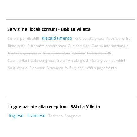
Servizi nei locali comuni - B&b La Villetta
Riscaldamento
Servizi per disabili
Aria condizionata
Ascensore
Bar
Ristorante
Ristorante panoramico
Cucina tipica
Cucina internazionale
Cucina vegetariana
Cucina dietetica
Pizzeria
Sala banchetti
Sala riunioni
Sala congressi
Sala TV
Sala giochi
Sala giochi bambini
Sala lettura
Pianobar
Discoteca
Wifi (gratis)
Wifi a pagamento
Lingue parlate alla reception - B&b La Villetta
Inglese
Francese
Tedesco
Spagnolo