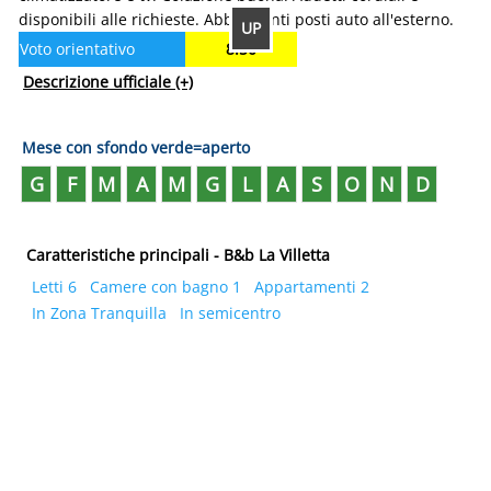
disponibili alle richieste. Abbondanti posti auto all'esterno.
UP
Voto orientativo
8.50
Descrizione ufficiale
(+)
Mese con sfondo verde=aperto
G
F
M
A
M
G
L
A
S
O
N
D
Caratteristiche principali - B&b La Villetta
Letti 6
Camere con bagno 1
Appartamenti 2
In Zona Tranquilla
In semicentro