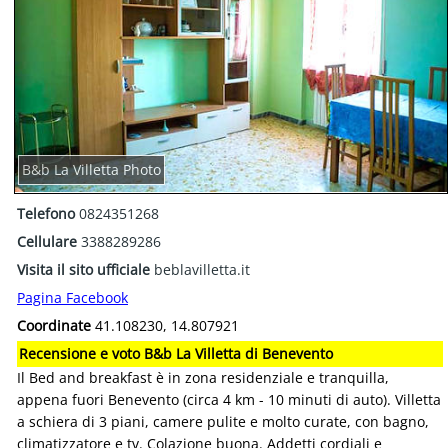
B&b La Villetta Photo
Telefono
0824351268
Cellulare
3388289286
Visita il sito ufficiale
beblavilletta.it
Pagina Facebook
Coordinate
41.108230, 14.807921
Recensione e voto B&b La Villetta di Benevento
Il Bed and breakfast è in zona residenziale e tranquilla,
appena fuori Benevento (circa 4 km - 10 minuti di auto). Villetta
a schiera di 3 piani, camere pulite e molto curate, con bagno,
climatizzatore e tv. Colazione buona. Addetti cordiali e