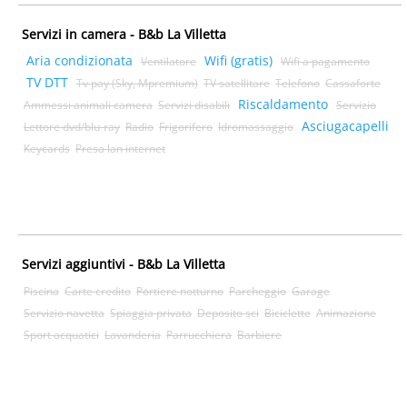
Servizi in camera - B&b La Villetta
Aria condizionata
Wifi (gratis)
Ventilatore
Wifi a pagamento
TV DTT
Tv pay (Sky, Mpremium)
TV satellitare
Telefono
Cassaforte
Riscaldamento
Ammessi animali camera
Servizi disabili
Servizio
Asciugacapelli
Lettore dvd/blu-ray
Radio
Frigorifero
Idromassaggio
Keycards
Presa lan internet
Servizi aggiuntivi - B&b La Villetta
Piscina
Carte credito
Portiere notturno
Parcheggio
Garage
Servizio navetta
Spiaggia privata
Deposito sci
Biciclette
Animazione
Sport acquatici
Lavanderia
Parrucchiera
Barbiere