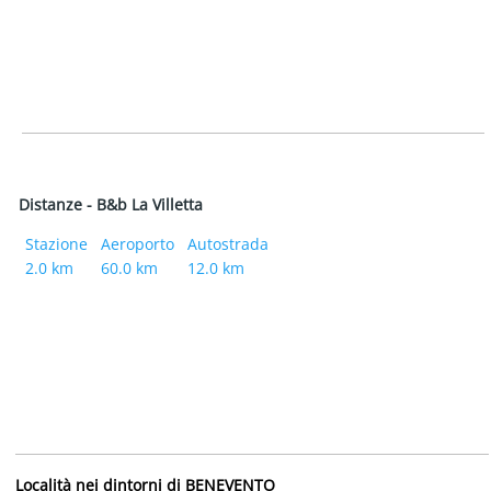
Distanze - B&b La Villetta
Stazione
Aeroporto
Autostrada
2.0 km
60.0 km
12.0 km
Località nei dintorni di BENEVENTO