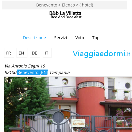
Benevento > Elenco > ( hotel)
B&b La Villetta
Bed And Breakfast
Descrizione
Servizi
Voto
Top
FR
EN
DE
IT
Via Antonio Segni 16
82100
Benevento [BN]
Campania