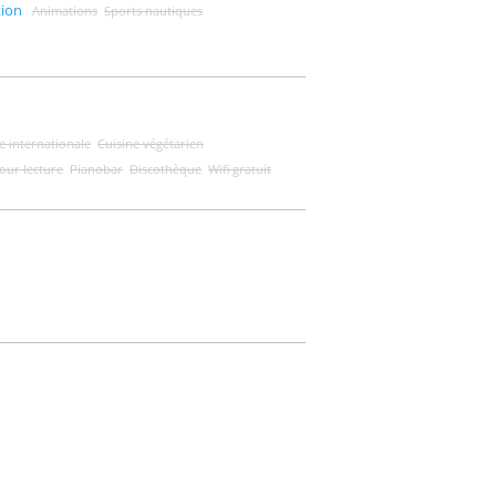
tion
Animations
Sports nautiques
e internationale
Cuisine végétarien
pour lecture
Pianobar
Discothèque
Wifi gratuit