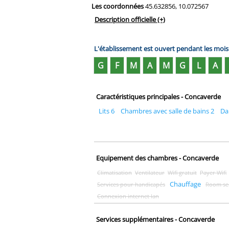
Les coordonnées
45.632856, 10.072567
Description officielle
(+)
L'établissement est ouvert pendant les moi
G
F
M
A
M
G
L
A
Caractéristiques principales - Concaverde
Lits 6
Chambres avec salle de bains 2
Da
Equipement des chambres - Concaverde
Climatisation
Ventilateur
Wifi gratuit
Payer Wifi
Chauffage
Services pour handicapés
Room se
Connexion internet lan
Services supplémentaires - Concaverde