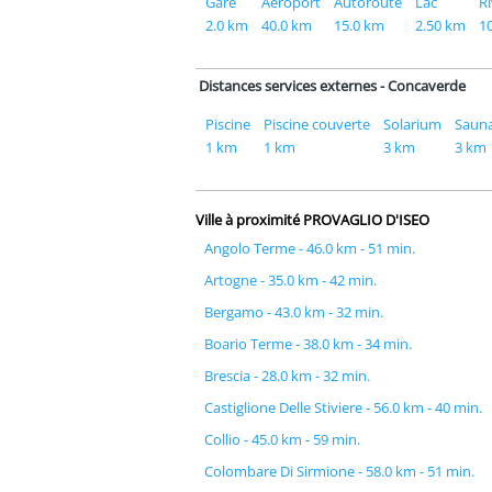
Gare
Aéroport
Autoroute
Lac
Ri
2.0 km
40.0 km
15.0 km
2.50 km
1
Distances services externes - Concaverde
Piscine
Piscine couverte
Solarium
Saun
1 km
1 km
3 km
3 km
Ville à proximité PROVAGLIO D'ISEO
Angolo Terme - 46.0 km - 51 min.
Artogne - 35.0 km - 42 min.
Bergamo - 43.0 km - 32 min.
Boario Terme - 38.0 km - 34 min.
Brescia - 28.0 km - 32 min.
Castiglione Delle Stiviere - 56.0 km - 40 min.
Collio - 45.0 km - 59 min.
Colombare Di Sirmione - 58.0 km - 51 min.