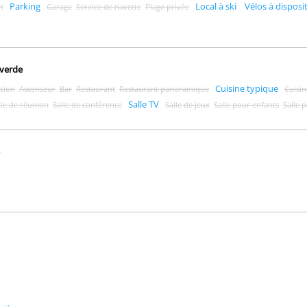
Parking
Local à ski
Vélos à disposi
t
Garage
Service de navette
Plage privée
averde
Cuisine typique
ation
Ascenseur
Bar
Restaurant
Restaurant panoramique
Cuisin
Salle TV
lle de réunion
Salle de conférence
Salle de jeux
Salle pour enfants
Salle 