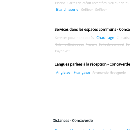
Piscine
Cartes de crédit acceptées
Veilleur de nui
Blanchisserie
Coiffeur
Coiffeur
Services dans les espaces communs - Conc
Chauffage
Services pour handicapés
Climatis
Cuisine diététiques
Pizzeria
Salle de banquet
Sa
Payer Wifi
Langues parlées à la réception - Concaverde
Anglaise
Française
Allemande
Espagnole
Distances - Concaverde