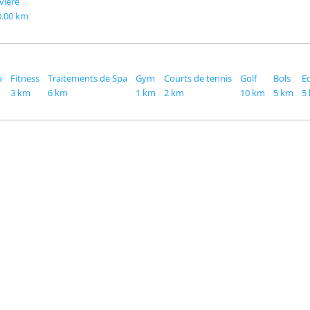
vière
0.00 km
a
Fitness
Traitements de Spa
Gym
Courts de tennis
Golf
Bols
E
3 km
6 km
1 km
2 km
10 km
5 km
5