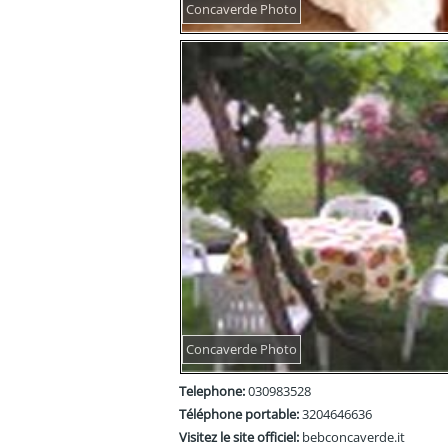
Concaverde Photo
Concaverde Photo
Telephone:
030983528
Téléphone portable:
3204646636
Visitez le site officiel:
bebconcaverde.it