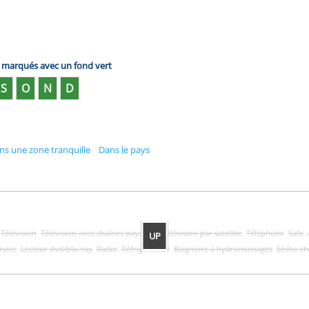
s marqués avec un fond vert
S
O
N
D
ns une zone tranquille
Dans le pays
Télévision
Télévision avec chaînes payantes
Télévision par satellite
Téléphone
Safe
UP
rvice
Lecteur dvd/blu-ray
Radio
Réfrigérateur
Baignoire à hydromassages
Sèche-c