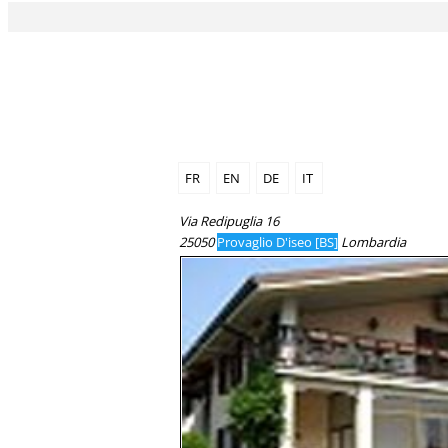
FR
EN
DE
IT
Via Redipuglia 16
25050
Provaglio D'iseo [BS]
Lombardia