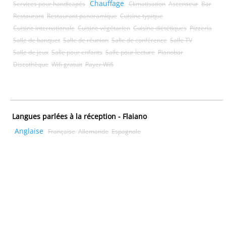
Chauffage
Services pour handicapés
Climatisation
Ascenseur
Bar
Restaurant
Restaurant panoramique
Cuisine typique
Cuisine internationale
Cuisine végétarien
Cuisine diététiques
Pizzeria
Salle de banquet
Salle de réunion
Salle de conférence
Salle TV
Salle de jeux
Salle pour enfants
Salle pour lecture
Pianobar
Discothèque
Wifi gratuit
Payer Wifi
Langues parlées à la réception - Flaiano
Anglaise
Française
Allemande
Espagnole