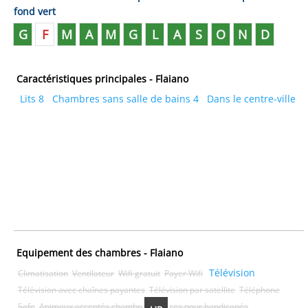
fond vert
G
F
M
A
M
G
L
A
S
O
N
D
Caractéristiques principales - Flaiano
Lits 8
Chambres sans salle de bains 4
Dans le centre-ville
Equipement des chambres - Flaiano
Télévision
Climatisation
Ventilateur
Wifi gratuit
Payer Wifi
Télévision avec chaînes payantes
Télévision par satellite
Téléphone
Safe
Animaux acceptés chambre
Services pour handicapés