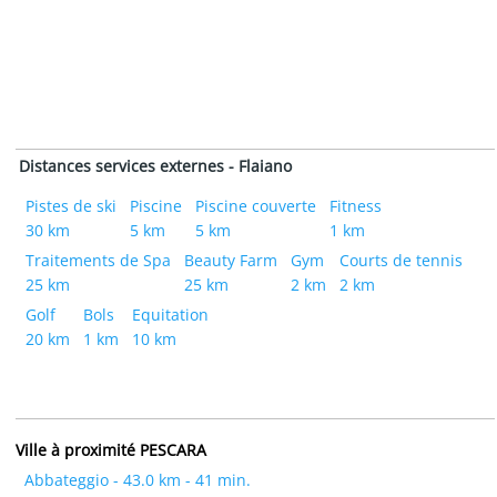
Distances services externes - Flaiano
Pistes de ski
Piscine
Piscine couverte
Fitness
30 km
5 km
5 km
1 km
Traitements de Spa
Beauty Farm
Gym
Courts de tennis
25 km
25 km
2 km
2 km
Golf
Bols
Equitation
20 km
1 km
10 km
Ville à proximité PESCARA
Abbateggio - 43.0 km - 41 min.