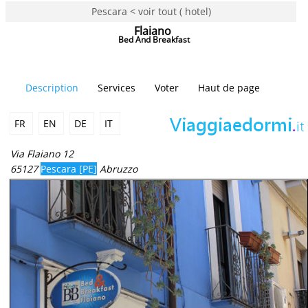
Pescara < voir tout ( hotel)
Flaiano
Bed And Breakfast
Description
Services
Voter
Haut de page
FR
EN
DE
IT
Via Flaiano 12
65127
Pescara [PE]
Abruzzo