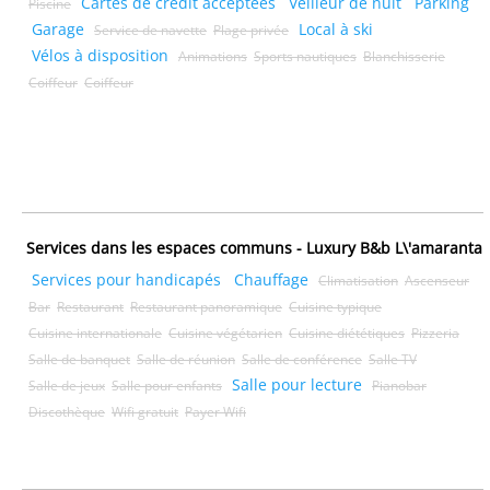
Cartes de crédit acceptées
Veilleur de nuit
Parking
Piscine
Garage
Local à ski
Service de navette
Plage privée
Vélos à disposition
Animations
Sports nautiques
Blanchisserie
Coiffeur
Coiffeur
Services dans les espaces communs - Luxury B&b L\'amaranta
Services pour handicapés
Chauffage
Climatisation
Ascenseur
Bar
Restaurant
Restaurant panoramique
Cuisine typique
Cuisine internationale
Cuisine végétarien
Cuisine diététiques
Pizzeria
Salle de banquet
Salle de réunion
Salle de conférence
Salle TV
Salle pour lecture
Salle de jeux
Salle pour enfants
Pianobar
Discothèque
Wifi gratuit
Payer Wifi