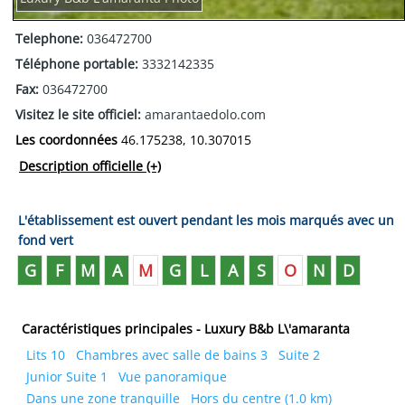
Telephone:
036472700
Téléphone portable:
3332142335
Fax:
036472700
Visitez le site officiel:
amarantaedolo.com
Les coordonnées
46.175238, 10.307015
Description officielle
(+)
L'établissement est ouvert pendant les mois marqués avec un
fond vert
G
F
M
A
M
G
L
A
S
O
N
D
Caractéristiques principales - Luxury B&b L\'amaranta
Lits 10
Chambres avec salle de bains 3
Suite 2
Junior Suite 1
Vue panoramique
Dans une zone tranquille
Hors du centre (1.0 km)