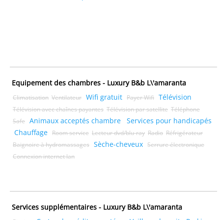
Equipement des chambres - Luxury B&b L\'amaranta
Wifi gratuit
Télévision
Climatisation
Ventilateur
Payer Wifi
Télévision avec chaînes payantes
Télévision par satellite
Téléphone
Animaux acceptés chambre
Services pour handicapés
Safe
Chauffage
Room service
Lecteur dvd/blu-ray
Radio
Réfrigérateur
Sèche-cheveux
Baignoire à hydromassages
Serrure électronique
Connexion internet lan
Services supplémentaires - Luxury B&b L\'amaranta