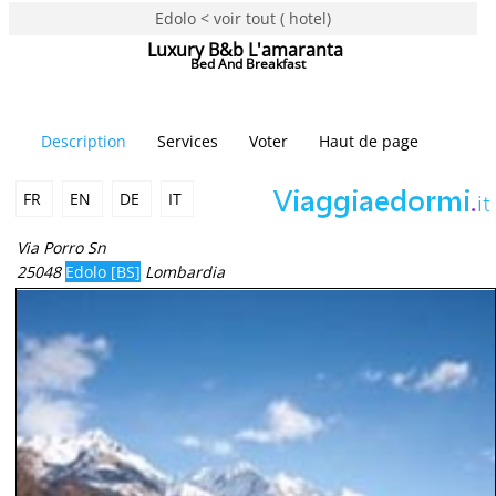
Edolo < voir tout ( hotel)
Luxury B&b L'amaranta
Bed And Breakfast
Description
Services
Voter
Haut de page
FR
EN
DE
IT
Via Porro Sn
25048
Edolo [BS]
Lombardia