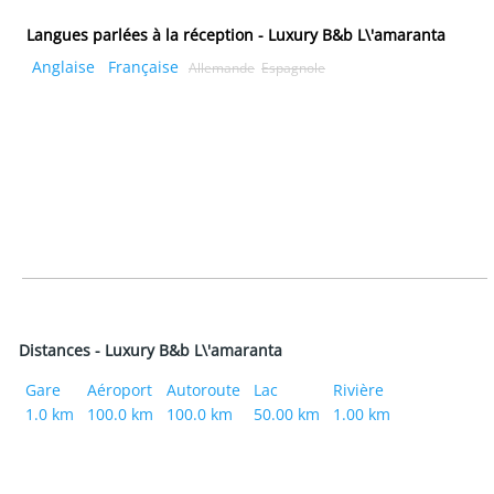
Langues parlées à la réception - Luxury B&b L\'amaranta
Anglaise
Française
Allemande
Espagnole
Distances - Luxury B&b L\'amaranta
Gare
Aéroport
Autoroute
Lac
Rivière
1.0 km
100.0 km
100.0 km
50.00 km
1.00 km