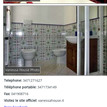
Vanessa House Photo
Telephone:
3471271627
Téléphone portable:
3471734149
Fax:
041908716
Visitez le site officiel:
vanessahouse.it