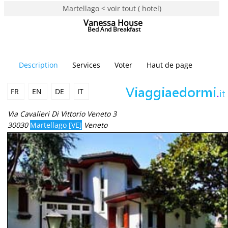
Martellago < voir tout ( hotel)
Vanessa House
Bed And Breakfast
Description
Services
Voter
Haut de page
FR
EN
DE
IT
Via Cavalieri Di Vittorio Veneto 3
30030
Martellago [VE]
Veneto