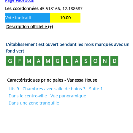
Page Facebook
Les coordonnées
45.518166, 12.188687
Vote indicatif
10.00
Description officielle
(+)
L'établissement est ouvert pendant les mois marqués avec un
fond vert
G
F
M
A
M
G
L
A
S
O
N
D
Caractéristiques principales - Vanessa House
Lits 9
Chambres avec salle de bains 3
Suite 1
Dans le centre-ville
Vue panoramique
Dans une zone tranquille