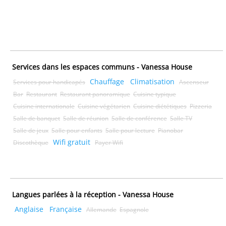
Services dans les espaces communs - Vanessa House
Chauffage
Climatisation
Services pour handicapés
Ascenseur
Bar
Restaurant
Restaurant panoramique
Cuisine typique
Cuisine internationale
Cuisine végétarien
Cuisine diététiques
Pizzeria
Salle de banquet
Salle de réunion
Salle de conférence
Salle TV
Salle de jeux
Salle pour enfants
Salle pour lecture
Pianobar
Wifi gratuit
Discothèque
Payer Wifi
Langues parlées à la réception - Vanessa House
Anglaise
Française
Allemande
Espagnole