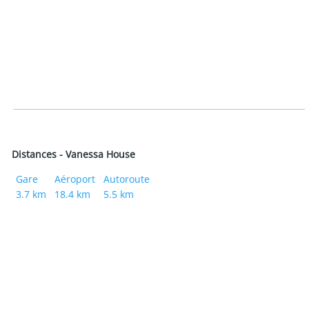
Distances - Vanessa House
Gare
Aéroport
Autoroute
3.7 km
18.4 km
5.5 km