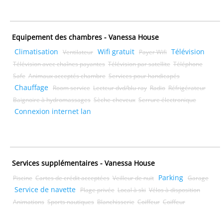
Equipement des chambres - Vanessa House
Climatisation
Wifi gratuit
Télévision
Ventilateur
Payer Wifi
Télévision avec chaînes payantes
Télévision par satellite
Téléphone
Safe
Animaux acceptés chambre
Services pour handicapés
Chauffage
Room service
Lecteur dvd/blu-ray
Radio
Réfrigérateur
Baignoire à hydromassages
Sèche-cheveux
Serrure électronique
Connexion internet lan
Services supplémentaires - Vanessa House
Parking
Piscine
Cartes de crédit acceptées
Veilleur de nuit
Garage
Service de navette
Plage privée
Local à ski
Vélos à disposition
Animations
Sports nautiques
Blanchisserie
Coiffeur
Coiffeur