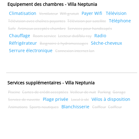
Equipement des chambres - Villa Neptunia
Climatisation
Payer Wifi
Télévision
Ventilateur
Wifi gratuit
Téléphone
Télévision avec chaînes payantes
Télévision par satellite
Safe
Animaux acceptés chambre
Services pour handicapés
Chauffage
Radio
Room service
Lecteur dvd/blu-ray
Réfrigérateur
Sèche-cheveux
Baignoire à hydromassages
Serrure électronique
Connexion internet lan
Services supplémentaires - Villa Neptunia
Piscine
Cartes de crédit acceptées
Veilleur de nuit
Parking
Garage
Plage privée
Vélos à disposition
Service de navette
Local à ski
Blanchisserie
Animations
Sports nautiques
Coiffeur
Coiffeur