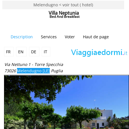
Melendugno < voir tout ( hotel)
Villa Neptunia
Bed And Breakfast
Description
Services
Voter
Haut de page
FR
EN
DE
IT
Via Nettuno 1 - Torre Specchia
73026
Melendugno [LE]
Puglia