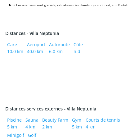
N.B.
Ces examens sont gratuits‚ valuations des clients, qui sont rest‚ s … l'hôtel.
Distances - Villa Neptunia
Gare
Aéroport
Autoroute
Côte
10.0 km
40.0 km
6.0 km
n.d.
Distances services externes - Villa Neptunia
Piscine
Sauna
Beauty Farm
Gym
Courts de tennis
5 km
4 km
2 km
5 km
4 km
Minigolf
Golf