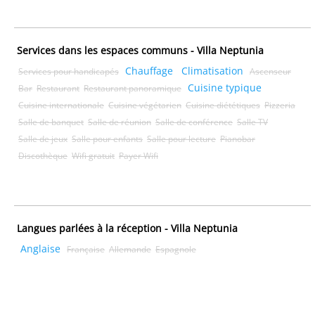
Services dans les espaces communs - Villa Neptunia
Chauffage
Climatisation
Services pour handicapés
Ascenseur
Cuisine typique
Bar
Restaurant
Restaurant panoramique
Cuisine internationale
Cuisine végétarien
Cuisine diététiques
Pizzeria
Salle de banquet
Salle de réunion
Salle de conférence
Salle TV
Salle de jeux
Salle pour enfants
Salle pour lecture
Pianobar
Discothèque
Wifi gratuit
Payer Wifi
Langues parlées à la réception - Villa Neptunia
Anglaise
Française
Allemande
Espagnole