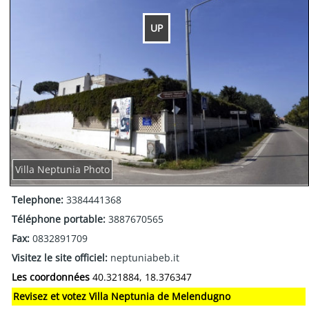
UP
Villa Neptunia Photo
Telephone:
3384441368
Téléphone portable:
3887670565
Fax:
0832891709
Visitez le site officiel:
neptuniabeb.it
Les coordonnées
40.321884, 18.376347
Revisez et votez Villa Neptunia de Melendugno