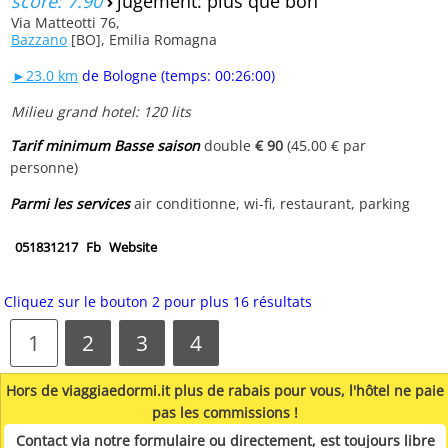
score: 7.90
›
jugement: plus que bon
Via Matteotti 76,
Bazzano
[BO], Emilia Romagna
►23.0 km
de Bologne (temps: 00:26:00)
Milieu grand hotel: 120 lits
Tarif minimum Basse saison
double
€ 90
(45.00 € par
personne)
Parmi les services
air conditionne, wi-fi, restaurant, parking
051831217
Fb
Website
Cliquez sur le bouton 2 pour plus 16 résultats
1
2
3
4
Hors de viaggiaedormi.it plus de rabais pour vous, l'hôtel ne paie
pas les commissions !
Contact via notre formulaire ou directement, est toujours libre