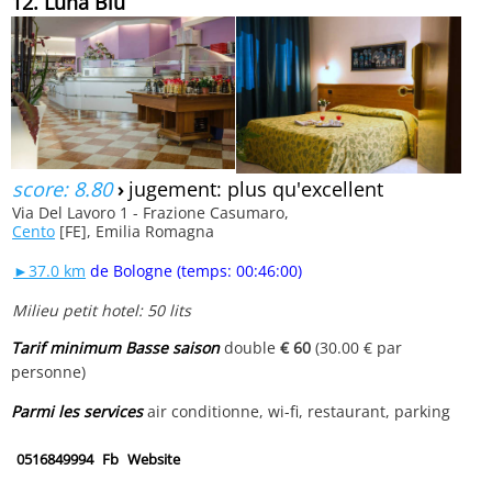
12. Luna Blu
score: 8.80
›
jugement: plus qu'excellent
Via Del Lavoro 1 - Frazione Casumaro,
Cento
[FE], Emilia Romagna
►37.0 km
de Bologne (temps: 00:46:00)
Milieu petit hotel: 50 lits
Tarif minimum Basse saison
double
€ 60
(30.00 € par
personne)
Parmi les services
air conditionne, wi-fi, restaurant, parking
0516849994
Fb
Website