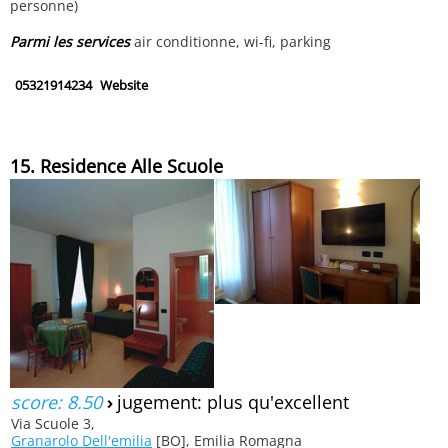
personne)
Parmi les services
air conditionne, wi-fi, parking
05321914234
Website
15. Residence Alle Scuole
score: 8.50
›
jugement: plus qu'excellent
Via Scuole 3,
Granarolo Dell'emilia
[BO], Emilia Romagna