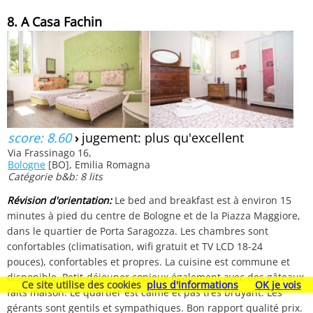
8. A Casa Fachin
score: 8.60
›
jugement: plus qu'excellent
Via Frassinago 16,
Bologne
[BO], Emilia Romagna
Catégorie b&b: 8 lits
Révision d'orientation:
Le bed and breakfast est à environ 15
minutes à pied du centre de Bologne et de la Piazza Maggiore,
dans le quartier de Porta Saragozza. Les chambres sont
confortables (climatisation, wifi gratuit et TV LCD 18-24
pouces), confortables et propres. La cuisine est commune et
disponible. Petit-déjeuner copieux également avec des gâteaux
Ce site utilise des cookies
plus d'informations
OK je vois
faits maison. Le quartier est calme et pas très bruyant. Les
gérants sont gentils et sympathiques. Bon rapport qualité prix.