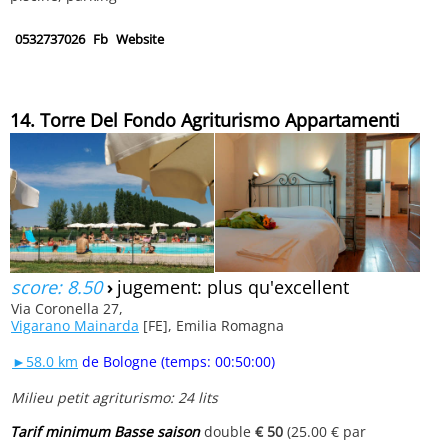
0532737026
Fb
Website
14. Torre Del Fondo Agriturismo Appartamenti
score: 8.50
›
jugement: plus qu'excellent
Via Coronella 27,
Vigarano Mainarda
[FE], Emilia Romagna
►58.0 km
de Bologne (temps: 00:50:00)
Milieu petit agriturismo: 24 lits
Tarif minimum Basse saison
double
€ 50
(25.00 € par