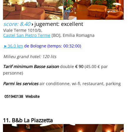
score: 8.40
›
jugement: excellent
Viale Terme 1010/b,
Castel San Pietro Terme
[BO], Emilia Romagna
►36.0 km
de Bologne (temps: 00:32:00)
Milieu grand hotel: 120 lits
Tarif minimum Basse saison
double
€ 90
(45.00 € par
personne)
Parmi les services
air conditionne, wi-fi, restaurant, parking
051940138
Website
11. B&b La Piazzetta