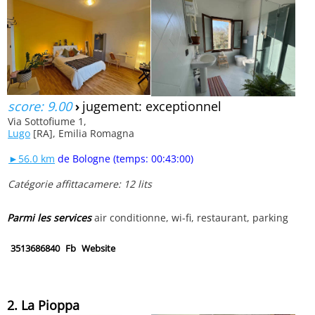
score: 9.00
›
jugement: exceptionnel
Via Sottofiume 1,
Lugo
[RA], Emilia Romagna
►56.0 km
de Bologne (temps: 00:43:00)
Catégorie affittacamere: 12 lits
Parmi les services
air conditionne, wi-fi, restaurant, parking
3513686840
Fb
Website
2. La Pioppa