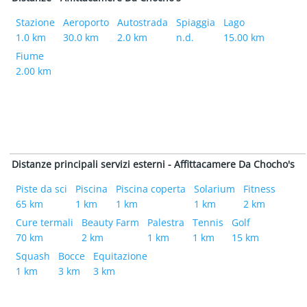
Stazione
Aeroporto
Autostrada
Spiaggia
Lago
1.0 km
30.0 km
2.0 km
n.d.
15.00 km
Fiume
2.00 km
Distanze principali servizi esterni - Affittacamere Da Chocho's
Piste da sci
Piscina
Piscina coperta
Solarium
Fitness
65 km
1 km
1 km
1 km
2 km
Cure termali
Beauty Farm
Palestra
Tennis
Golf
70 km
2 km
1 km
1 km
15 km
Squash
Bocce
Equitazione
1 km
3 km
3 km