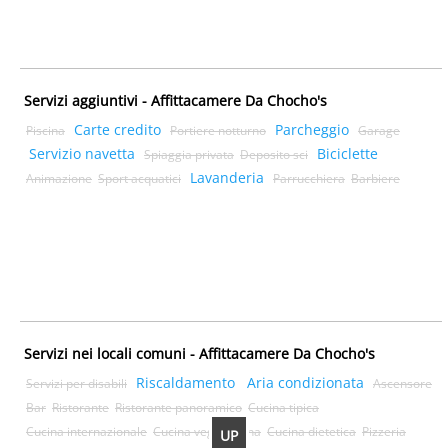
Servizi aggiuntivi - Affittacamere Da Chocho's
Carte credito
Parcheggio
Piscina
Portiere notturno
Garage
Servizio navetta
Biciclette
Spiaggia privata
Deposito sci
Lavanderia
Animazione
Sport acquatici
Parrucchiera
Barbiere
Servizi nei locali comuni - Affittacamere Da Chocho's
Riscaldamento
Aria condizionata
Servizi per disabili
Ascensore
Bar
Ristorante
Ristorante panoramico
Cucina tipica
Cucina internazionale
Cucina vegetariana
Cucina dietetica
Pizzeria
UP