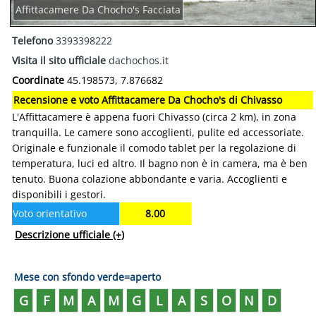
Affittacamere Da Chocho's Facciata
Telefono
3393398222
Visita il sito ufficiale
dachochos.it
Coordinate
45.198573, 7.876682
Recensione e voto Affittacamere Da Chocho's di Chivasso
L'Affittacamere è appena fuori Chivasso (circa 2 km), in zona
tranquilla. Le camere sono accoglienti, pulite ed accessoriate.
Originale e funzionale il comodo tablet per la regolazione di
temperatura, luci ed altro. Il bagno non è in camera, ma è ben
tenuto. Buona colazione abbondante e varia. Accoglienti e
disponibili i gestori.
Voto orientativo
8.00
Descrizione ufficiale
(+)
Mese con sfondo verde=aperto
G
F
M
A
M
G
L
A
S
O
N
D