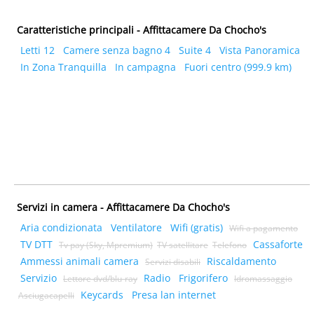
Caratteristiche principali - Affittacamere Da Chocho's
Letti 12
Camere senza bagno 4
Suite 4
Vista Panoramica
In Zona Tranquilla
In campagna
Fuori centro (999.9 km)
Servizi in camera - Affittacamere Da Chocho's
Aria condizionata
Ventilatore
Wifi (gratis)
Wifi a pagamento
TV DTT
Cassaforte
Tv pay (Sky, Mpremium)
TV satellitare
Telefono
Ammessi animali camera
Riscaldamento
Servizi disabili
Servizio
Radio
Frigorifero
Lettore dvd/blu-ray
Idromassaggio
Keycards
Presa lan internet
Asciugacapelli