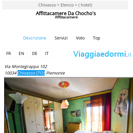
Chivasso > Elenco > ( hotel)
Affittacamere Da Chocho's
Affittacamere
Descrizione
Servizi
Voto
Top
FR
EN
DE
IT
Via Montegrappa 102
10034
Chivasso [TO]
Piemonte