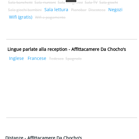
Sala banchetti
Sala riunioni
Sala congressi
Sala TV
Sala giochi
Sala lettura
Negozi
Sala giochi bambini
Pianobar
Discoteca
Wifi (gratis)
Wifi a pagamento
Lingue parlate alla reception - Affittacamere Da Chocho's
Inglese
Francese
Tedesco
Spagnolo
Distanze - Affittacamere Da Chocho's