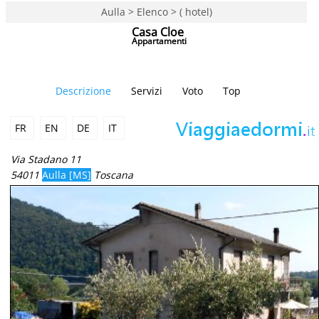
Aulla > Elenco > ( hotel)
Casa Cloe
Appartamenti
Descrizione
Servizi
Voto
Top
FR
EN
DE
IT
Via Stadano 11
54011
Aulla [MS]
Toscana