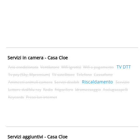
Servizi in camera - Casa Cloe
TV DTT
Aria condizionata
Ventilatore
Wifi (gratis)
Wifi a pagamento
Tv pay (Sky, Mpremium)
TV satellitare
Telefono
Cassaforte
Riscaldamento
Ammessi animali camera
Servizi disabili
Servizio
Lettore dvd/blu-ray
Radio
Frigorifero
Idromassaggio
Asciugacapelli
Keycards
Presa lan internet
Servizi aggiuntivi - Casa Cloe