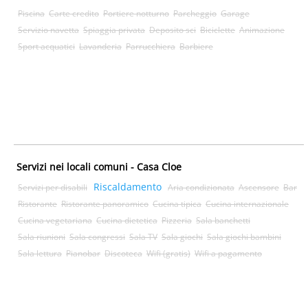
Piscina
Carte credito
Portiere notturno
Parcheggio
Garage
Servizio navetta
Spiaggia privata
Deposito sci
Biciclette
Animazione
Sport acquatici
Lavanderia
Parrucchiera
Barbiere
Servizi nei locali comuni - Casa Cloe
Riscaldamento
Servizi per disabili
Aria condizionata
Ascensore
Bar
Ristorante
Ristorante panoramico
Cucina tipica
Cucina internazionale
Cucina vegetariana
Cucina dietetica
Pizzeria
Sala banchetti
Sala riunioni
Sala congressi
Sala TV
Sala giochi
Sala giochi bambini
Sala lettura
Pianobar
Discoteca
Wifi (gratis)
Wifi a pagamento