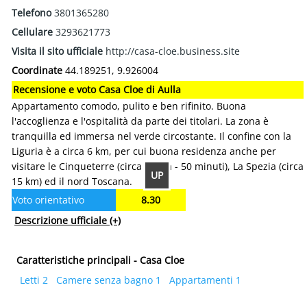
Telefono
3801365280
Cellulare
3293621773
Visita il sito ufficiale
http://casa-cloe.business.site
Coordinate
44.189251, 9.926004
Recensione e voto Casa Cloe di Aulla
Appartamento comodo, pulito e ben rifinito. Buona
l'accoglienza e l'ospitalità da parte dei titolari. La zona è
tranquilla ed immersa nel verde circostante. Il confine con la
Liguria è a circa 6 km, per cui buona residenza anche per
visitare le Cinqueterre (circa 28 km - 50 minuti), La Spezia (circa
UP
15 km) ed il nord Toscana.
Voto orientativo
8.30
Descrizione ufficiale
(+)
Caratteristiche principali - Casa Cloe
Letti 2
Camere senza bagno 1
Appartamenti 1