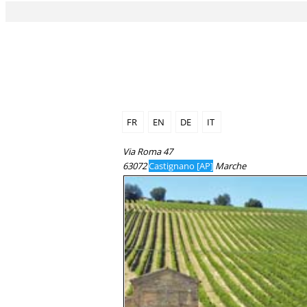
FR
EN
DE
IT
Via Roma 47
63072
Castignano [AP]
Marche