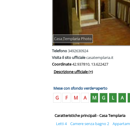
Casa Templaria Photo
Telefono
3492630924
Visita il sito ufficiale
casatemplaria.it
Coordinate
42.937810, 13.622427
Descrizione ufficiale
(+)
Mese con sfondo verde=aperto
G
F
M
A
M
G
L
A
Caratteristiche principali - Casa Templaria
Letti 4
Camere senza bagno 2
Appartame