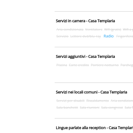
Servizi in camera - Casa Templaria
Aria condizionata
Ventilatore
Wifi (gratis)
Wifi a
Radio
Servizio
Lettore dvd/blu-ray
Frigorifer
Servizi aggiuntivi - Casa Templaria
Piscina
Carte credito
Portiere notturno
Parcheg
Servizi nei locali comuni - Casa Templaria
Servizi per disabili
Riscaldamento
Aria condizion
Sala banchetti
Sala riunioni
Sala congressi
Sala 
Lingue parlate alla reception - Casa Templar