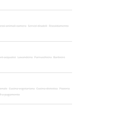
ssi animali camera
Servizi disabili
Riscaldamento
rt acquatici
Lavanderia
Parrucchiera
Barbiere
ionale
Cucina vegetariana
Cucina dietetica
Pizzeria
fi a pagamento