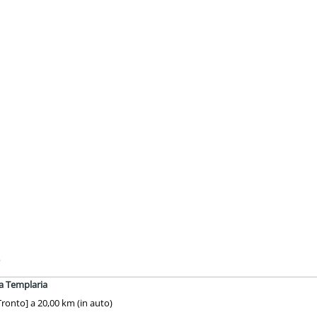
.
sa Templaria
onto] a 20,00 km (in auto)