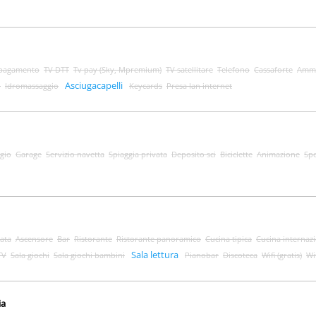
 pagamento
TV DTT
Tv pay (Sky, Mpremium)
TV satellitare
Telefono
Cassaforte
Amme
Asciugacapelli
o
Idromassaggio
Keycards
Presa lan internet
gio
Garage
Servizio navetta
Spiaggia privata
Deposito sci
Biciclette
Animazione
Spo
ata
Ascensore
Bar
Ristorante
Ristorante panoramico
Cucina tipica
Cucina internaz
Sala lettura
TV
Sala giochi
Sala giochi bambini
Pianobar
Discoteca
Wifi (gratis)
Wi
ia