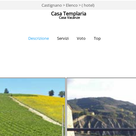
Castignano > Elenco > ( hotel)
Casa Templaria
Casa Vacanze
Descrizione
Servizi
Voto
Top