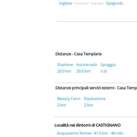
Inglese
Spagnolo
Francese
Tedesco
Distanze - Casa Templaria
Stazione
Autostrada
Spiaggia
20.0 km
20.0 km
n.d.
Distanze principali servizi esterni - Casa Temp
Beauty Farm
Equitazione
2 km
2 km
Località nei dintorni di CASTIGNANO
Acquasanta Terme - 41.0 km - 46 min.