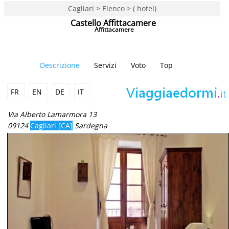
Cagliari > Elenco > ( hotel)
Castello Affittacamere
Affittacamere
Descrizione
Servizi
Voto
Top
FR
EN
DE
IT
Via Alberto Lamarmora 13
09124
Cagliari [CA]
Sardegna