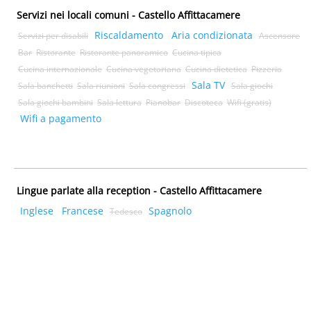
Servizi nei locali comuni - Castello Affittacamere
Riscaldamento
Aria condizionata
Servizi per disabili
Ascensore
Bar
Ristorante
Ristorante panoramico
Cucina tipica
Cucina internazionale
Cucina vegetariana
Cucina dietetica
Pizzeria
Sala TV
Sala banchetti
Sala riunioni
Sala congressi
Sala giochi
Sala giochi bambini
Sala lettura
Pianobar
Discoteca
Wifi (gratis)
Wifi a pagamento
Lingue parlate alla reception - Castello Affittacamere
Inglese
Francese
Spagnolo
Tedesco