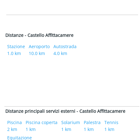
Distanze - Castello Affittacamere
Stazione
Aeroporto
Autostrada
1.0 km
10.0 km
4.0 km
Distanze principali servizi esterni - Castello Affittacamere
Piscina
Piscina coperta
Solarium
Palestra
Tennis
2 km
1 km
1 km
1 km
1 km
Equitazione