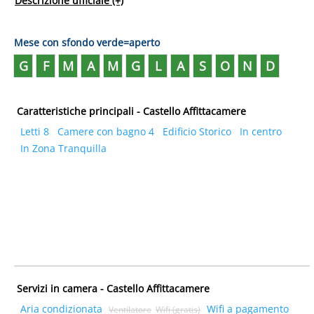
Descrizione ufficiale
(+)
Mese con sfondo verde=aperto
G
F
M
A
M
G
L
A
S
O
N
D
Caratteristiche principali - Castello Affittacamere
Letti 8
Camere con bagno 4
Edificio Storico
In centro
In Zona Tranquilla
Servizi in camera - Castello Affittacamere
Aria condizionata
Wifi a pagamento
Ventilatore
Wifi (gratis)