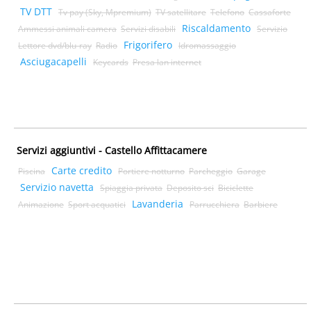
TV DTT
Tv pay (Sky, Mpremium)
TV satellitare
Telefono
Cassaforte
Riscaldamento
Ammessi animali camera
Servizi disabili
Servizio
Frigorifero
Lettore dvd/blu-ray
Radio
Idromassaggio
Asciugacapelli
Keycards
Presa lan internet
Servizi aggiuntivi - Castello Affittacamere
Carte credito
Piscina
Portiere notturno
Parcheggio
Garage
Servizio navetta
Spiaggia privata
Deposito sci
Biciclette
Lavanderia
Animazione
Sport acquatici
Parrucchiera
Barbiere