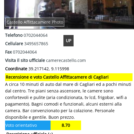
Castello Affittacamere Photo
Telefono
0702044064
UP
Cellulare
3495657865
Fax
0702044064
Visita il sito ufficiale
camerecastello.com
Coordinate
39.217142, 9.115998
Recensione e voto Castello Affittacamere di Cagliari
A circa 10 minuti di auto dal mare di Cagliari ed a pochi minuti
dal centro. Tre piani senza ascensore, le camere sono
confortevoli e pulite (aria condizionata, tv lcd, frigobar, wifi a
pagamento). Bagni comodi e funzionali, alcuni esterni alla
camera. Bar convenzionato per la colazione. Personale
disponibile e gentile. Buon prezzo.
Voto orientativo
8.70