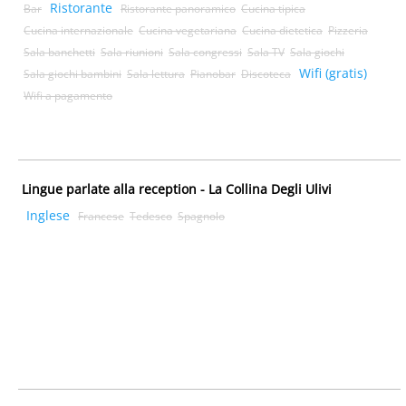
Ristorante
Bar
Ristorante panoramico
Cucina tipica
Cucina internazionale
Cucina vegetariana
Cucina dietetica
Pizzeria
Sala banchetti
Sala riunioni
Sala congressi
Sala TV
Sala giochi
Wifi (gratis)
Sala giochi bambini
Sala lettura
Pianobar
Discoteca
Wifi a pagamento
Lingue parlate alla reception - La Collina Degli Ulivi
Inglese
Francese
Tedesco
Spagnolo