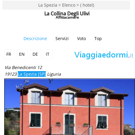
La Spezia > Elenco > ( hotel)
La Collina Degli Ulivi
Affittacamere
Descrizione
Servizi
Voto
Top
FR
EN
DE
IT
Via Benedicenti 12
19123
La Spezia [SP]
Liguria