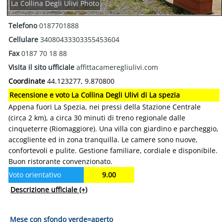
La Collina Degli Ulivi Photo
Telefono
0187701888
Cellulare
34080433303355453604
Fax
0187 70 18 88
Visita il sito ufficiale
affittacameregliulivi.com
Coordinate
44.123277, 9.870800
Recensione e voto La Collina Degli Ulivi di La spezia
Appena fuori La Spezia, nei pressi della Stazione Centrale
(circa 2 km), a circa 30 minuti di treno regionale dalle
cinqueterre (Riomaggiore). Una villa con giardino e parcheggio,
accogliente ed in zona tranquilla. Le camere sono nuove,
confortevoli e pulite. Gestione familiare, cordiale e disponibile.
Buon ristorante convenzionato.
Voto orientativo
9.00
Descrizione ufficiale
(+)
Mese con sfondo verde=aperto