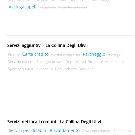
Asciugacapelli
Keycards
Presa lan internet
Servizi aggiuntivi - La Collina Degli Ulivi
Carte credito
Parcheggio
Piscina
Portiere notturno
Garage
Servizio navetta
Spiaggia privata
Deposito sci
Biciclette
Animazione
Sport acquatici
Lavanderia
Parrucchiera
Barbiere
Servizi nei locali comuni - La Collina Degli Ulivi
Servizi per disabili
Riscaldamento
Aria condizionata
Ascensore