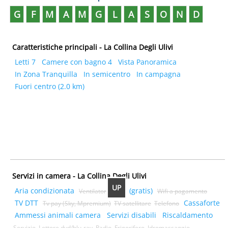
G
F
M
A
M
G
L
A
S
O
N
D
Caratteristiche principali - La Collina Degli Ulivi
Letti 7
Camere con bagno 4
Vista Panoramica
In Zona Tranquilla
In semicentro
In campagna
Fuori centro (2.0 km)
Servizi in camera - La Collina Degli Ulivi
UP
Aria condizionata
Wifi (gratis)
Ventilatore
Wifi a pagamento
TV DTT
Cassaforte
Tv pay (Sky, Mpremium)
TV satellitare
Telefono
Ammessi animali camera
Servizi disabili
Riscaldamento
Servizio
Lettore dvd/blu-ray
Radio
Frigorifero
Idromassaggio