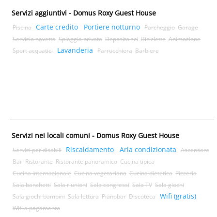
Servizi aggiuntivi - Domus Roxy Guest House
Carte credito
Portiere notturno
Piscina
Parcheggio
Garage
Servizio navetta
Spiaggia privata
Deposito sci
Biciclette
Animazione
Lavanderia
Sport acquatici
Parrucchiera
Barbiere
Servizi nei locali comuni - Domus Roxy Guest House
Riscaldamento
Aria condizionata
Servizi per disabili
Ascensore
Bar
Ristorante
Ristorante panoramico
Cucina tipica
Cucina internazionale
Cucina vegetariana
Cucina dietetica
Pizzeria
Sala banchetti
Sala riunioni
Sala congressi
Sala TV
Sala giochi
Wifi (gratis)
Sala giochi bambini
Sala lettura
Pianobar
Discoteca
Wifi a pagamento