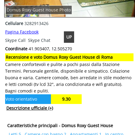
Domus Roxy Guest House Photo
Cellulare
3282913426
Pagina Facebook
UP
Skype Call
Skype Chat
Coordinate
41.903407, 12.505270
Recensione e voto Domus Roxy Guest House di Roma
Camere confortevoli e pulite a pochi passi dalla Stazione
Termini. Personale gentile, disponibile e simpatico. Colazione
buona e varia. Camere comode, ben arredate in stile moderno
e letti comodi (tv lcd 32", aria condizionata e wifi gratuito).
Bagni comodi e puliti.
Voto orientativo
9.30
Descrizione ufficiale
(+)
Caratteristiche principali - Domus Roxy Guest House
Letti 5
Camere con bagno 2
Appartamenti 1
In centro