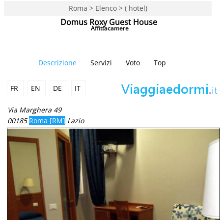
Roma > Elenco > ( hotel)
Domus Roxy Guest House
Affittacamere
Descrizione
Servizi
Voto
Top
FR
EN
DE
IT
Via Marghera 49
00185
Roma [RM]
Lazio