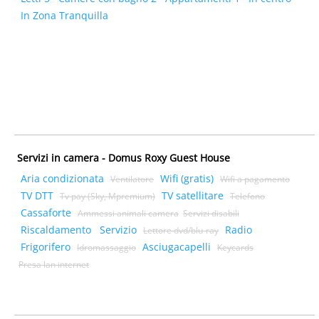
In Zona Tranquilla
Servizi in camera - Domus Roxy Guest House
Aria condizionata
Wifi (gratis)
Ventilatore
Wifi a pagamento
TV DTT
TV satellitare
Tv pay (Sky, Mpremium)
Telefono
Cassaforte
Ammessi animali camera
Servizi disabili
Riscaldamento
Servizio
Radio
Lettore dvd/blu-ray
Frigorifero
Asciugacapelli
Idromassaggio
Keycards
Presa lan internet