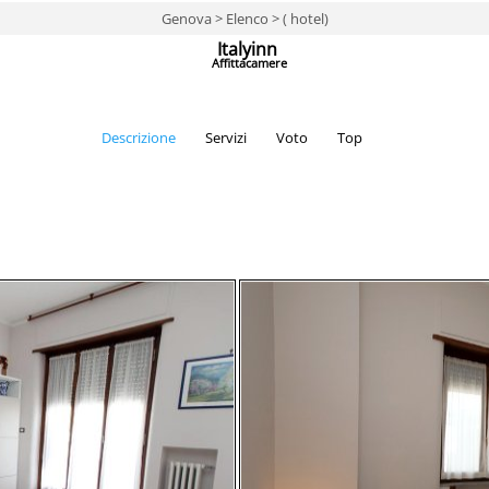
Genova > Elenco > ( hotel)
Italyinn
Affittacamere
Descrizione
Servizi
Voto
Top