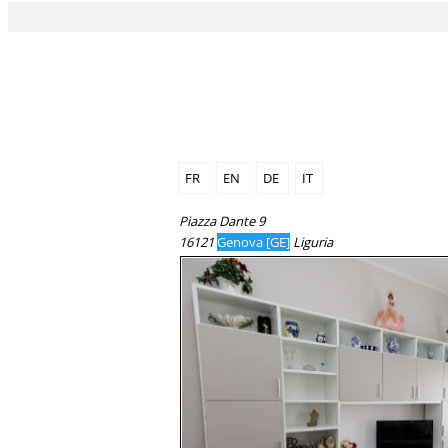
FR
EN
DE
IT
Piazza Dante 9
16121
Genova [GE]
Liguria