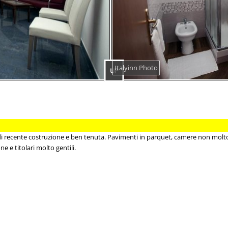
Italyinn Photo
UP
di recente costruzione e ben tenuta. Pavimenti in parquet, camere non molto g
e e titolari molto gentili.