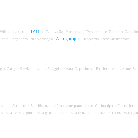
TV DTT
Wifi a pagamento
Tv pay (Sky, Mpremium)
TV satellitare
Telefono
Cassafo
Asciugacapelli
Radio
Frigorifero
Idromassaggio
Keycards
Presa lan internet
gio
Garage
Servizio navetta
Spiaggia privata
Deposito sci
Biciclette
Animazione
Spo
zionata
Ascensore
Bar
Ristorante
Ristorante panoramico
Cucina tipica
Cucina inter
ssi
Sala TV
Sala giochi
Sala giochi bambini
Sala lettura
Pianobar
Discoteca
Wifi (grat