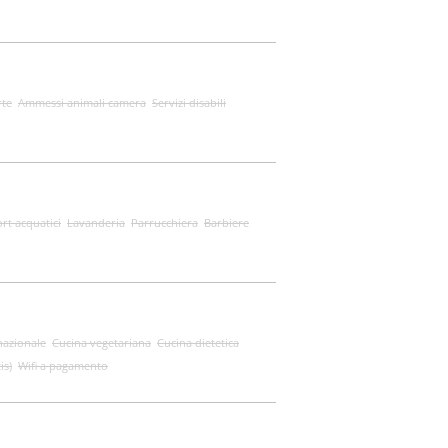
rte
Ammessi animali camera
Servizi disabili
rt acquatici
Lavanderia
Parrucchiera
Barbiere
nazionale
Cucina vegetariana
Cucina dietetica
is)
Wifi a pagamento