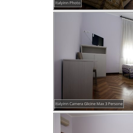
Italyinn Photo
Italyinn Camera Glicine Max 3 Persone