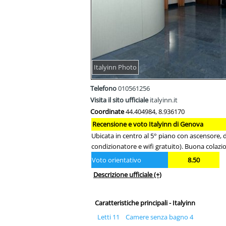
Italyinn Photo
Telefono
010561256
Visita il sito ufficiale
italyinn.it
Coordinate
44.404984, 8.936170
Recensione e voto Italyinn di Genova
Ubicata in centro al 5° piano con ascensore, 
condizionatore e wifi gratuito). Buona colazion
Voto orientativo
8.50
Descrizione ufficiale
(+)
Caratteristiche principali - Italyinn
Letti 11
Camere senza bagno 4