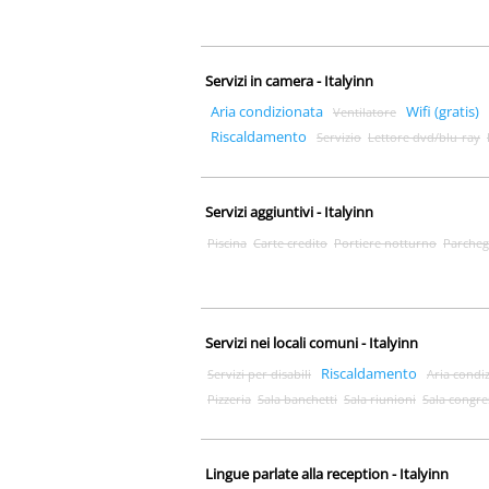
Servizi in camera - Italyinn
Aria condizionata
Wifi (gratis)
Ventilatore
Riscaldamento
Servizio
Lettore dvd/blu-ray
Servizi aggiuntivi - Italyinn
Piscina
Carte credito
Portiere notturno
Parcheg
Servizi nei locali comuni - Italyinn
Riscaldamento
Servizi per disabili
Aria condi
Pizzeria
Sala banchetti
Sala riunioni
Sala congre
Lingue parlate alla reception - Italyinn