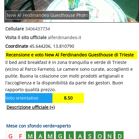
New Al Ferdinandeo Guesthouse Photo
Cellulare
3406437734
Visita il sito ufficiale
alferdinandeo.it
Coordinate
45.644206, 13.810790
Recensione e voto New Al Ferdinandeo Guesthouse di Trieste
Il bed and breakfast è in zona tranquilla e verde di Trieste
(vicino al Parco Farneto). Le camere sono curate, accoglienti e
pulite. Buona la colazione con molti prodotti artigianali e
l'accoglienza e la disponibilità da parte dei gestori. Buon
rapporto qualità prezzo.
Voto orientativo
8.50
Descrizione ufficiale
(+)
Mese con sfondo verde=aperto
G
F
M
A
M
G
L
A
S
O
N
D