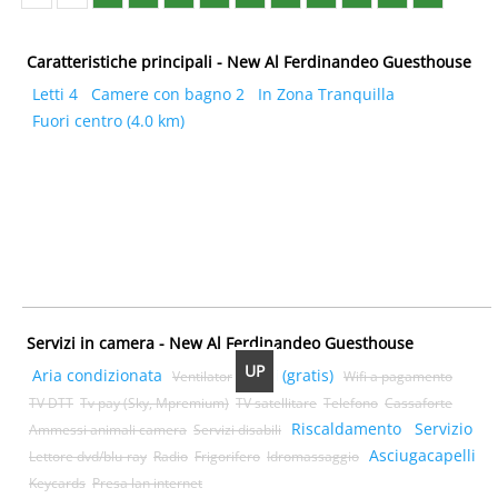
Caratteristiche principali - New Al Ferdinandeo Guesthouse
Letti 4
Camere con bagno 2
In Zona Tranquilla
Fuori centro (4.0 km)
Servizi in camera - New Al Ferdinandeo Guesthouse
UP
Aria condizionata
Wifi (gratis)
Ventilatore
Wifi a pagamento
TV DTT
Tv pay (Sky, Mpremium)
TV satellitare
Telefono
Cassaforte
Riscaldamento
Servizio
Ammessi animali camera
Servizi disabili
Asciugacapelli
Lettore dvd/blu-ray
Radio
Frigorifero
Idromassaggio
Keycards
Presa lan internet