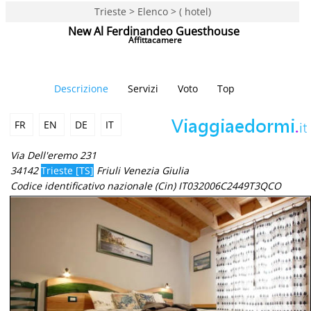
Trieste > Elenco > ( hotel)
New Al Ferdinandeo Guesthouse
Affittacamere
Descrizione
Servizi
Voto
Top
FR
EN
DE
IT
Via Dell'eremo 231
34142
Trieste [TS]
Friuli Venezia Giulia
Codice identificativo nazionale (Cin) IT032006C2449T3QCO