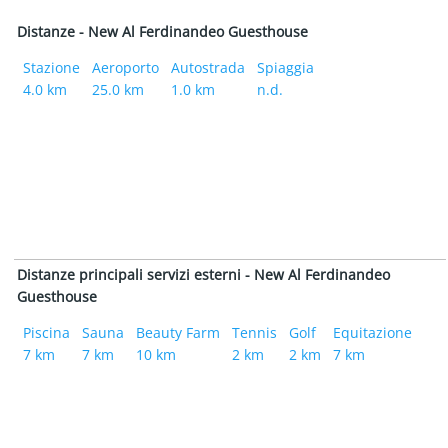
Distanze - New Al Ferdinandeo Guesthouse
Stazione
Aeroporto
Autostrada
Spiaggia
4.0 km
25.0 km
1.0 km
n.d.
Distanze principali servizi esterni - New Al Ferdinandeo
Guesthouse
Piscina
Sauna
Beauty Farm
Tennis
Golf
Equitazione
7 km
7 km
10 km
2 km
2 km
7 km