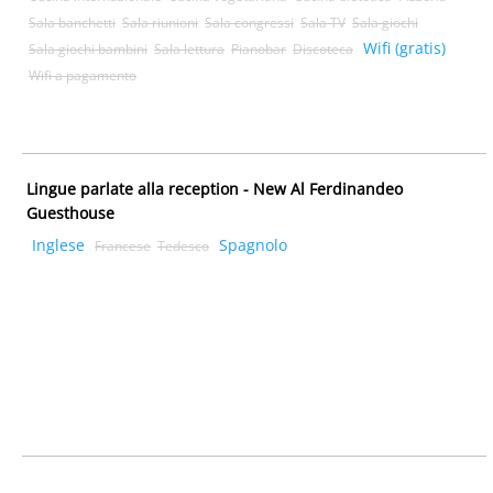
Sala banchetti
Sala riunioni
Sala congressi
Sala TV
Sala giochi
Wifi (gratis)
Sala giochi bambini
Sala lettura
Pianobar
Discoteca
Wifi a pagamento
Lingue parlate alla reception - New Al Ferdinandeo
Guesthouse
Inglese
Spagnolo
Francese
Tedesco