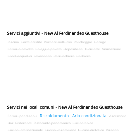
Servizi aggiuntivi - New Al Ferdinandeo Guesthouse
Piscina
Carte credito
Portiere notturno
Parcheggio
Garage
Servizio navetta
Spiaggia privata
Deposito sci
Biciclette
Animazione
Sport acquatici
Lavanderia
Parrucchiera
Barbiere
Servizi nei locali comuni - New Al Ferdinandeo Guesthouse
Riscaldamento
Aria condizionata
Servizi per disabili
Ascensore
Bar
Ristorante
Ristorante panoramico
Cucina tipica
Cucina internazionale
Cucina vegetariana
Cucina dietetica
Pizzeria