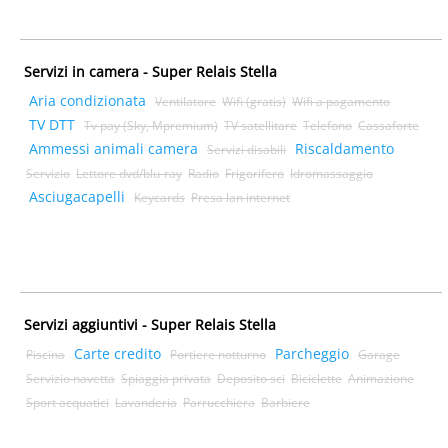
Servizi in camera - Super Relais Stella
Aria condizionata
Ventilatore
Wifi (gratis)
Wifi a pagamento
TV DTT
Tv pay (Sky, Mpremium)
TV satellitare
Telefono
Cassaforte
Ammessi animali camera
Riscaldamento
Servizi disabili
Servizio
Lettore dvd/blu-ray
Radio
Frigorifero
Idromassaggio
Asciugacapelli
Keycards
Presa lan internet
Servizi aggiuntivi - Super Relais Stella
Carte credito
Parcheggio
Piscina
Portiere notturno
Garage
Servizio navetta
Spiaggia privata
Deposito sci
Biciclette
Animazione
Sport acquatici
Lavanderia
Parrucchiera
Barbiere