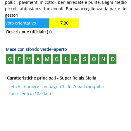
pollici, pavimenti in cotto), ben arredate e pulite. Bagni medio
piccoli, abbastanza funzionali. Buona accoglienza da parte dei
gestori.
Voto orientativo
7.30
Descrizione ufficiale
(+)
Mese con sfondo verde=aperto
G
F
M
A
M
G
L
A
S
O
N
D
Caratteristiche principali - Super Relais Stella
Letti 5
Camere con bagno 3
In Zona Tranquilla
Fuori centro (10.0 km)