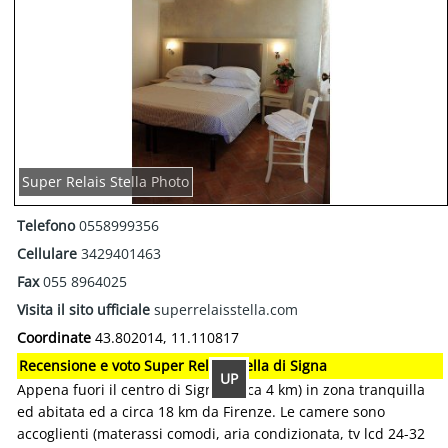
Super Relais Stella Photo
Telefono
0558999356
Cellulare
3429401463
Fax
055 8964025
Visita il sito ufficiale
superrelaisstella.com
Coordinate
43.802014, 11.110817
Recensione e voto Super Relais Stella di Signa
UP
Appena fuori il centro di Signa (circa 4 km) in zona tranquilla
ed abitata ed a circa 18 km da Firenze. Le camere sono
accoglienti (materassi comodi, aria condizionata, tv lcd 24-32