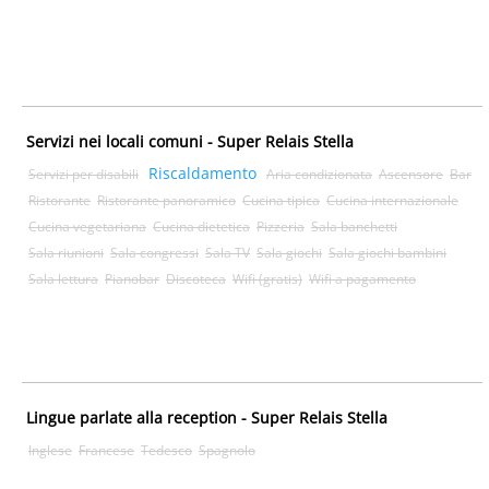
Servizi nei locali comuni - Super Relais Stella
Riscaldamento
Servizi per disabili
Aria condizionata
Ascensore
Bar
Ristorante
Ristorante panoramico
Cucina tipica
Cucina internazionale
Cucina vegetariana
Cucina dietetica
Pizzeria
Sala banchetti
Sala riunioni
Sala congressi
Sala TV
Sala giochi
Sala giochi bambini
Sala lettura
Pianobar
Discoteca
Wifi (gratis)
Wifi a pagamento
Lingue parlate alla reception - Super Relais Stella
Inglese
Francese
Tedesco
Spagnolo