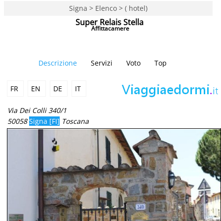
Signa > Elenco > ( hotel)
Super Relais Stella
Affittacamere
Descrizione
Servizi
Voto
Top
FR
EN
DE
IT
Via Dei Colli 340/1
50058
Signa [FI]
Toscana