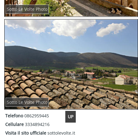
Sotto Le Volte Photo
Sotto Le Volte Photo
Telefono
0862959445
UP
Cellulare
3334894216
Visita il sito ufficiale
sottolevolte.it