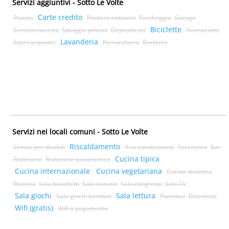
Servizi aggiuntivi - Sotto Le Volte
Carte credito
Piscina
Portiere notturno
Parcheggio
Garage
Biciclette
Servizio navetta
Spiaggia privata
Deposito sci
Animazione
Lavanderia
Sport acquatici
Parrucchiera
Barbiere
Servizi nei locali comuni - Sotto Le Volte
Riscaldamento
Servizi per disabili
Aria condizionata
Ascensore
Bar
Cucina tipica
Ristorante
Ristorante panoramico
Cucina internazionale
Cucina vegetariana
Cucina dietetica
Pizzeria
Sala banchetti
Sala riunioni
Sala congressi
Sala TV
Sala giochi
Sala lettura
Sala giochi bambini
Pianobar
Discoteca
Wifi (gratis)
Wifi a pagamento