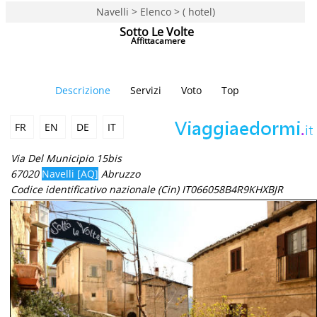
Navelli > Elenco > ( hotel)
Sotto Le Volte
Affittacamere
Descrizione
Servizi
Voto
Top
FR
EN
DE
IT
Via Del Municipio 15bis
67020
Navelli [AQ]
Abruzzo
Codice identificativo nazionale (Cin) IT066058B4R9KHXBJR