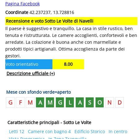
Pagina Facebook
Coordinate
42.237237, 13.728816
Recensione e voto Sotto Le Volte di Navelli
Il paese è suggestivo e tranquillo. La casa in stile rustico, ben
tenuta e ristrutturata. Le camere accoglienti, confortevoli e ben
arredate. La colazione è buona anche con marmellate e
prodotti tipici artigianali. Ottima accoglienza da parte dei
gestori.
Voto orientativo
8.00
Descrizione ufficiale
(+)
Mese con sfondo verde=aperto
G
F
M
A
M
G
L
A
S
O
N
D
Caratteristiche principali - Sotto Le Volte
Letti 12
Camere con bagno 4
Edificio Storico
In centro
Vista Panoramica
In Zona Tranquilla