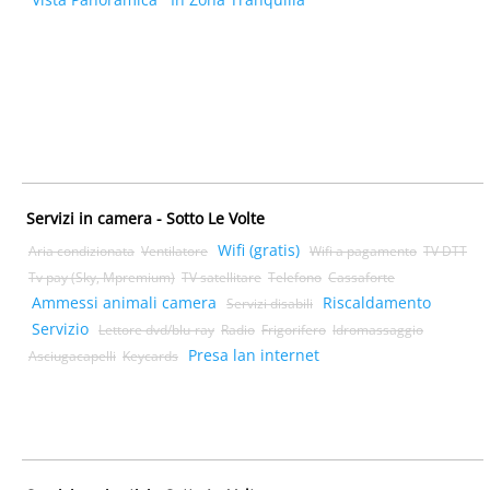
Servizi in camera - Sotto Le Volte
Wifi (gratis)
Aria condizionata
Ventilatore
Wifi a pagamento
TV DTT
Tv pay (Sky, Mpremium)
TV satellitare
Telefono
Cassaforte
Ammessi animali camera
Riscaldamento
Servizi disabili
Servizio
Lettore dvd/blu-ray
Radio
Frigorifero
Idromassaggio
Presa lan internet
Asciugacapelli
Keycards