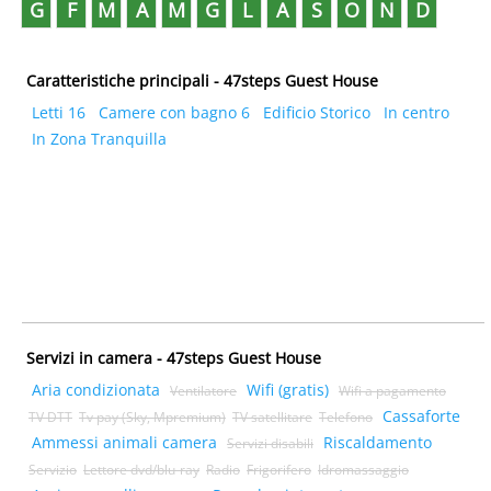
G
F
M
A
M
G
L
A
S
O
N
D
Caratteristiche principali - 47steps Guest House
Letti 16
Camere con bagno 6
Edificio Storico
In centro
In Zona Tranquilla
Servizi in camera - 47steps Guest House
Aria condizionata
Wifi (gratis)
Ventilatore
Wifi a pagamento
Cassaforte
TV DTT
Tv pay (Sky, Mpremium)
TV satellitare
Telefono
Ammessi animali camera
Riscaldamento
Servizi disabili
Servizio
Lettore dvd/blu-ray
Radio
Frigorifero
Idromassaggio