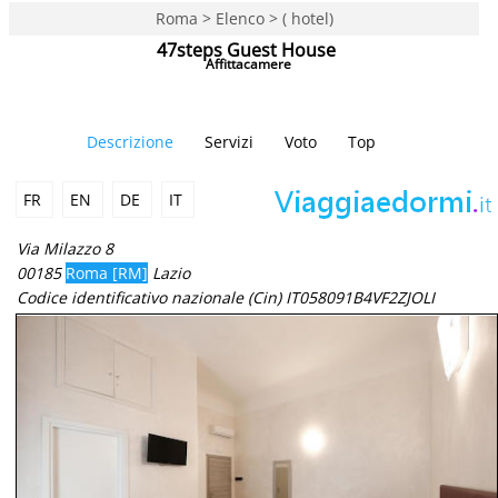
Roma > Elenco > ( hotel)
47steps Guest House
Affittacamere
Descrizione
Servizi
Voto
Top
FR
EN
DE
IT
Via Milazzo 8
00185
Roma [RM]
Lazio
Codice identificativo nazionale (Cin) IT058091B4VF2ZJOLI