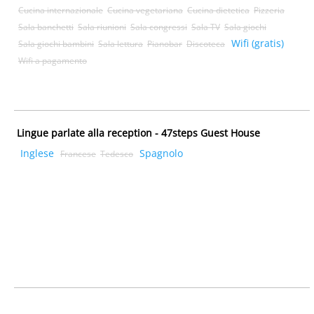
Cucina internazionale
Cucina vegetariana
Cucina dietetica
Pizzeria
Sala banchetti
Sala riunioni
Sala congressi
Sala TV
Sala giochi
Wifi (gratis)
Sala giochi bambini
Sala lettura
Pianobar
Discoteca
Wifi a pagamento
Lingue parlate alla reception - 47steps Guest House
Inglese
Spagnolo
Francese
Tedesco