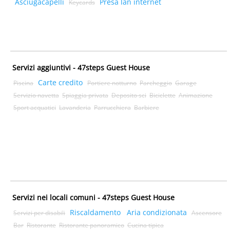
Asciugacapelli
Presa lan internet
Keycards
Servizi aggiuntivi - 47steps Guest House
Carte credito
Piscina
Portiere notturno
Parcheggio
Garage
Servizio navetta
Spiaggia privata
Deposito sci
Biciclette
Animazione
Sport acquatici
Lavanderia
Parrucchiera
Barbiere
Servizi nei locali comuni - 47steps Guest House
Riscaldamento
Aria condizionata
Servizi per disabili
Ascensore
Bar
Ristorante
Ristorante panoramico
Cucina tipica