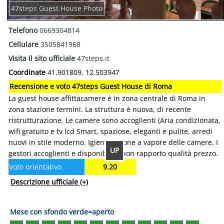
47steps Guest House Photo
Telefono
0669304814
Cellulare
3505841968
Visita il sito ufficiale
47steps.it
Coordinate
41.901809, 12.503947
Recensione e voto 47steps Guest House di Roma
La guest house affittacamere è in zona centrale di Roma in
zona stazione termini. La struttura è nuova, di recente
ristrutturazione. Le camere sono accoglienti (Aria condizionata,
wifi gratuito e tv lcd Smart, spaziose, eleganti e pulite, arredi
nuovi in stile moderno. Igienizzazione a vapore delle camere. I
UP
gestori accoglienti e disponibili. Buon rapporto qualità prezzo.
Voto orientativo
9.20
Descrizione ufficiale
(+)
Mese con sfondo verde=aperto