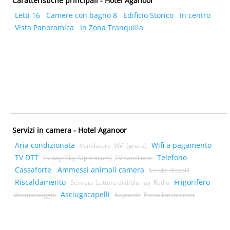
Caratteristiche principali - Hotel Aganoor
Letti 16
Camere con bagno 8
Edificio Storico
In centro
Vista Panoramica
In Zona Tranquilla
Servizi in camera - Hotel Aganoor
Aria condizionata
Wifi a pagamento
Ventilatore
Wifi (gratis)
TV DTT
Telefono
Tv pay (Sky, Mpremium)
TV satellitare
Cassaforte
Ammessi animali camera
Servizi disabili
Riscaldamento
Frigorifero
Servizio
Lettore dvd/blu-ray
Radio
Asciugacapelli
Idromassaggio
Keycards
Presa lan internet