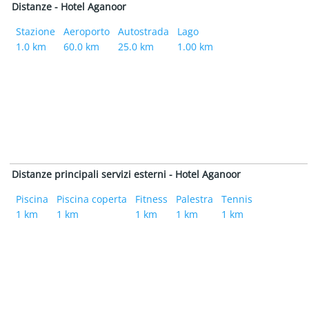
Distanze - Hotel Aganoor
Stazione
Aeroporto
Autostrada
Lago
1.0 km
60.0 km
25.0 km
1.00 km
Distanze principali servizi esterni - Hotel Aganoor
Piscina
Piscina coperta
Fitness
Palestra
Tennis
1 km
1 km
1 km
1 km
1 km