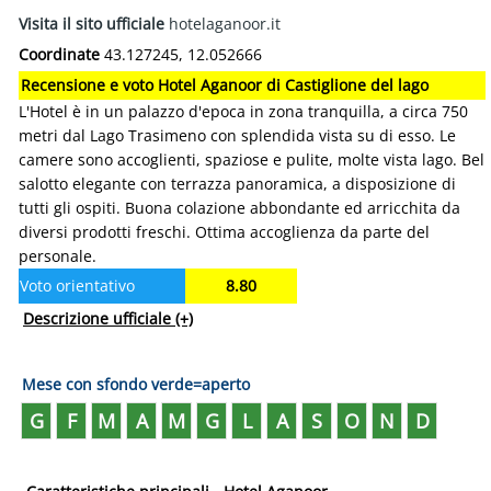
Visita il sito ufficiale
hotelaganoor.it
Coordinate
43.127245, 12.052666
Recensione e voto Hotel Aganoor di Castiglione del lago
L'Hotel è in un palazzo d'epoca in zona tranquilla, a circa 750
metri dal Lago Trasimeno con splendida vista su di esso. Le
camere sono accoglienti, spaziose e pulite, molte vista lago. Bel
salotto elegante con terrazza panoramica, a disposizione di
tutti gli ospiti. Buona colazione abbondante ed arricchita da
diversi prodotti freschi. Ottima accoglienza da parte del
personale.
Voto orientativo
8.80
Descrizione ufficiale
(+)
Mese con sfondo verde=aperto
G
F
M
A
M
G
L
A
S
O
N
D