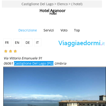
Castiglione Del Lago > Elenco > ( hotel)
Hotel Aganoor
Hotel
Descrizione
Servizi
Voto
Top
FR
EN
DE
IT
Via Vittorio Emanuele 91
06061
Castiglione Del Lago [PG]
Umbria