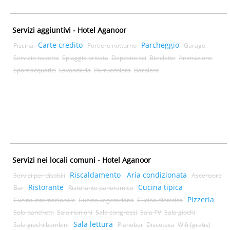
Servizi aggiuntivi - Hotel Aganoor
Carte credito
Parcheggio
Piscina
Portiere notturno
Garage
Servizio navetta
Spiaggia privata
Deposito sci
Biciclette
Animazione
Sport acquatici
Lavanderia
Parrucchiera
Barbiere
Servizi nei locali comuni - Hotel Aganoor
Riscaldamento
Aria condizionata
Servizi per disabili
Ascensore
Ristorante
Cucina tipica
Bar
Ristorante panoramico
Pizzeria
Cucina internazionale
Cucina vegetariana
Cucina dietetica
Sala banchetti
Sala riunioni
Sala congressi
Sala TV
Sala giochi
Sala lettura
Sala giochi bambini
Pianobar
Discoteca
Wifi (gratis)