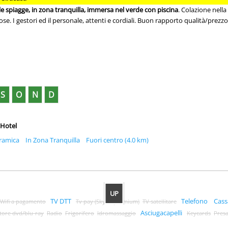
lle spiagge, in zona tranquilla, immersa nel verde con piscina
. Colazione nell
se. I gestori ed il personale, attenti e cordiali. Buon rapporto qualità/prezz
S
O
N
D
 Hotel
ramica
In Zona Tranquilla
Fuori centro (4.0 km)
UP
TV DTT
Telefono
Cass
Wifi a pagamento
Tv pay (Sky, Mpremium)
TV satellitare
Asciugacapelli
tore dvd/blu-ray
Radio
Frigorifero
Idromassaggio
Keycards
Presa