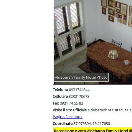
Aldebaran Family Hotel Photo
Telefono
0931744844
Cellulare
3280170678
Fax
0931 74 55 83
Visita il sito ufficiale
aldebaranhotelsiracusa.it
Pagina Facebook
Coordinate
37.075394, 15.217630
Recensione e voto Aldebaran Family Hotel di