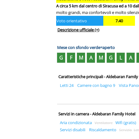
A circa 5 km dal centro di Siracusa ed a 10 da
molto grandi, ma confortevoli e molto silenzio
Voto orientativo
7.40
Descrizione ufficiale
(+)
Mese con sfondo verde=aperto
G
F
M
A
M
G
L
A
Caratteristiche principali - Aldebaran Family
Letti 24
Camere con bagno 9
Vista Pano
Servizi in camera - Aldebaran Family Hotel
Aria condizionata
Wifi (gratis)
Ventilatore
Servizi disabili
Riscaldamento
Servizio
Let