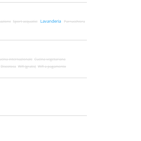
Lavanderia
azione
Sport acquatici
Parrucchiera
ucina internazionale
Cucina vegetariana
Discoteca
Wifi (gratis)
Wifi a pagamento