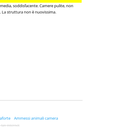
a media, soddisfacente. Camere pulite, non
o. La struttura non è nuovissima.
aforte
Ammessi animali camera
 lan internet