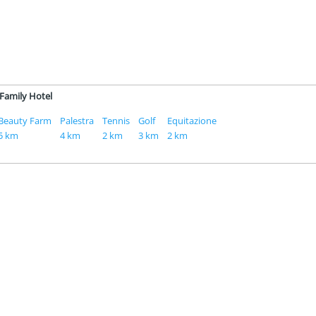
n Family Hotel
Beauty Farm
Palestra
Tennis
Golf
Equitazione
5 km
4 km
2 km
3 km
2 km