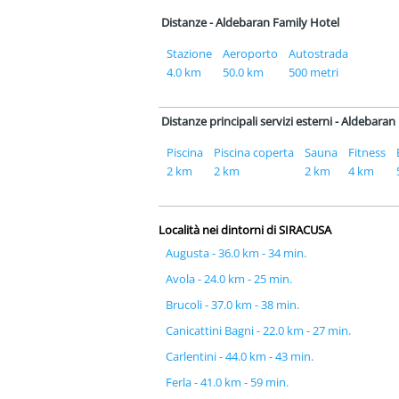
Distanze - Aldebaran Family Hotel
Stazione
Aeroporto
Autostrada
4.0 km
50.0 km
500 metri
Distanze principali servizi esterni - Aldebara
Piscina
Piscina coperta
Sauna
Fitness
2 km
2 km
2 km
4 km
Località nei dintorni di SIRACUSA
Augusta - 36.0 km - 34 min.
Avola - 24.0 km - 25 min.
Brucoli - 37.0 km - 38 min.
Canicattini Bagni - 22.0 km - 27 min.
Carlentini - 44.0 km - 43 min.
Ferla - 41.0 km - 59 min.