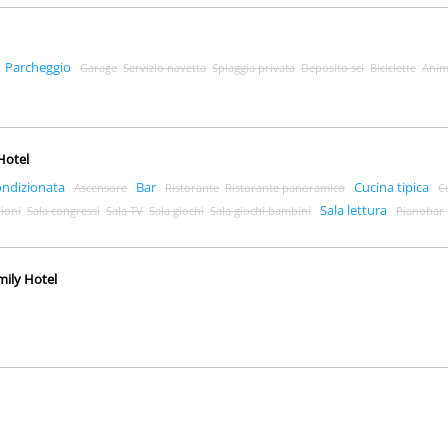
Parcheggio
Garage
Servizio navetta
Spiaggia privata
Deposito sci
Biciclette
Anim
 Hotel
ondizionata
Bar
Cucina tipica
Ascensore
Ristorante
Ristorante panoramico
C
Sala lettura
nioni
Sala congressi
Sala TV
Sala giochi
Sala giochi bambini
Pianobar
mily Hotel