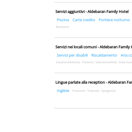
Servizi aggiuntivi - Aldebaran Family Hotel
Piscina
Carte credito
Portiere notturno
Barbiere
Servizi nei locali comuni - Aldebaran Family
Servizi per disabili
Riscaldamento
Aria c
Cucina dietetica
Pizzeria
Sala banchetti
Sala riu
Lingue parlate alla reception - Aldebaran Fa
Inglese
Francese
Tedesco
Spagnolo