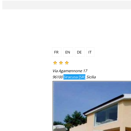
FR
EN
DE
IT
Via Agamennone 17
96100
Siracusa [SR]
Sicilia