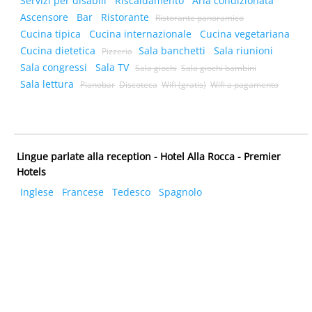
Servizi per disabili
Riscaldamento
Aria condizionata
Ascensore
Bar
Ristorante
Ristorante panoramico
Cucina tipica
Cucina internazionale
Cucina vegetariana
Cucina dietetica
Sala banchetti
Sala riunioni
Pizzeria
Sala congressi
Sala TV
Sala giochi
Sala giochi bambini
Sala lettura
Pianobar
Discoteca
Wifi (gratis)
Wifi a pagamento
Lingue parlate alla reception - Hotel Alla Rocca - Premier
Hotels
Inglese
Francese
Tedesco
Spagnolo