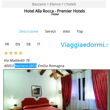
Bazzano > Elenco > ( hotel)
Hotel Alla Rocca - Premier Hotels
Hotel
Descrizione
Servizi
Voto
Top
FR
EN
DE
IT
Via Matteotti 76
40053
Bazzano [BO]
Emilia Romagna