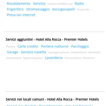
Riscaldamento
Servizio
Radio
Lettore dvd/blu-ray
Frigorifero
Idromassaggio
Asciugacapelli
Keycards
Presa lan internet
Servizi aggiuntivi - Hotel Alla Rocca - Premier Hotels
Carte credito
Portiere notturno
Parcheggio
Piscina
Garage
Servizio navetta
Spiaggia privata
Deposito sci
Biciclette
Lavanderia
Animazione
Sport acquatici
Parrucchiera
Barbiere
Servizi nei locali comuni - Hotel Alla Rocca - Premier Hotels