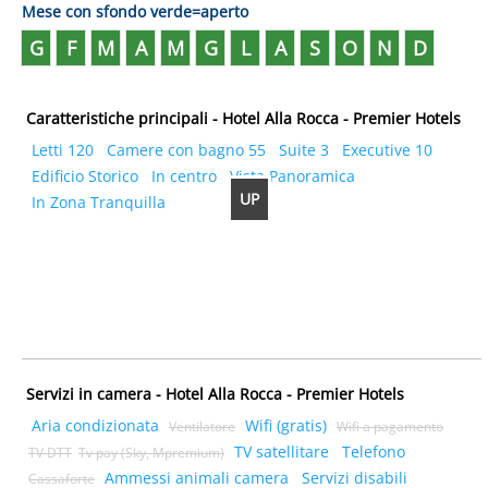
Mese con sfondo verde=aperto
G
F
M
A
M
G
L
A
S
O
N
D
Caratteristiche principali - Hotel Alla Rocca - Premier Hotels
Letti 120
Camere con bagno 55
Suite 3
Executive 10
Edificio Storico
In centro
Vista Panoramica
UP
In Zona Tranquilla
Servizi in camera - Hotel Alla Rocca - Premier Hotels
Aria condizionata
Wifi (gratis)
Ventilatore
Wifi a pagamento
TV satellitare
Telefono
TV DTT
Tv pay (Sky, Mpremium)
Ammessi animali camera
Servizi disabili
Cassaforte