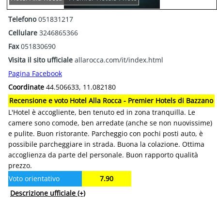
Telefono
051831217
Cellulare
3246865366
Fax
051830690
Visita il sito ufficiale
allarocca.com/it/index.html
Pagina Facebook
Coordinate
44.506633, 11.082180
Recensione e voto Hotel Alla Rocca - Premier Hotels di Bazzano
L'Hotel è accogliente, ben tenuto ed in zona tranquilla. Le
camere sono comode, ben arredate (anche se non nuovissime)
e pulite. Buon ristorante. Parcheggio con pochi posti auto, è
possibile parcheggiare in strada. Buona la colazione. Ottima
accoglienza da parte del personale. Buon rapporto qualità
prezzo.
Voto orientativo
7.90
Descrizione ufficiale
(+)