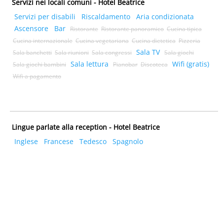
Servizi nei locali comuni - Hotel Beatrice
Servizi per disabili
Riscaldamento
Aria condizionata
Ascensore
Bar
Ristorante
Ristorante panoramico
Cucina tipica
Cucina internazionale
Cucina vegetariana
Cucina dietetica
Pizzeria
Sala TV
Sala banchetti
Sala riunioni
Sala congressi
Sala giochi
Sala lettura
Wifi (gratis)
Sala giochi bambini
Pianobar
Discoteca
Wifi a pagamento
Lingue parlate alla reception - Hotel Beatrice
Inglese
Francese
Tedesco
Spagnolo