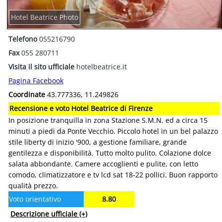
Hotel Beatrice Photo
Telefono
055216790
Fax
055 280711
Visita il sito ufficiale
hotelbeatrice.it
Pagina Facebook
Coordinate
43.777336, 11.249826
Recensione e voto Hotel Beatrice di Firenze
In posizione tranquilla in zona Stazione S.M.N. ed a circa 15
minuti a piedi da Ponte Vecchio. Piccolo hotel in un bel palazzo
stile liberty di inizio '900, a gestione familiare, grande
gentilezza e disponibilità. Tutto molto pulito. Colazione dolce
salata abbondante. Camere accoglienti e pulite, con letto
comodo, climatizzatore e tv lcd sat 18-22 pollici. Buon rapporto
qualità prezzo.
Voto orientativo
8.80
Descrizione ufficiale
(+)