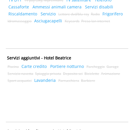
Tv pay (Sky, Mpremium)
Cassaforte
Ammessi animali camera
Servizi disabili
Riscaldamento
Servizio
Frigorifero
Lettore dvd/blu-ray
Radio
Asciugacapelli
Idromassaggio
Keycards
Presa lan internet
Servizi aggiuntivi - Hotel Beatrice
Carte credito
Portiere notturno
Piscina
Parcheggio
Garage
Servizio navetta
Spiaggia privata
Deposito sci
Biciclette
Animazione
Lavanderia
Sport acquatici
Parrucchiera
Barbiere