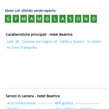
Mese con sfondo verde=aperto
G
F
M
A
M
G
L
A
S
O
N
D
Caratteristiche principali - Hotel Beatrice
Letti 38
Camere con bagno 20
Edificio Storico
In centro
In Zona Tranquilla
Servizi in camera - Hotel Beatrice
Aria condizionata
Wifi (gratis)
Ventilatore
Wifi a pagamento
TV DTT
TV satellitare
Telefono