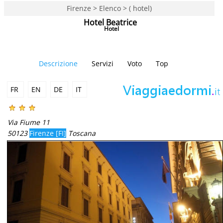
Firenze > Elenco > ( hotel)
Hotel Beatrice
Hotel
Descrizione
Servizi
Voto
Top
FR
EN
DE
IT
Via Fiume 11
50123
Firenze [FI]
Toscana