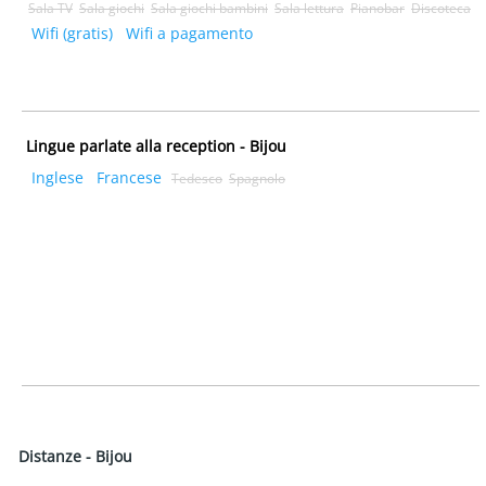
Sala TV
Sala giochi
Sala giochi bambini
Sala lettura
Pianobar
Discoteca
Wifi (gratis)
Wifi a pagamento
Lingue parlate alla reception - Bijou
Inglese
Francese
Tedesco
Spagnolo
Distanze - Bijou