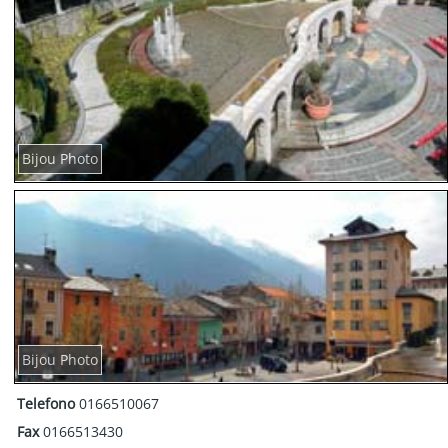
Bijou Photo
Bijou Photo
Telefono
0166510067
Fax
0166513430