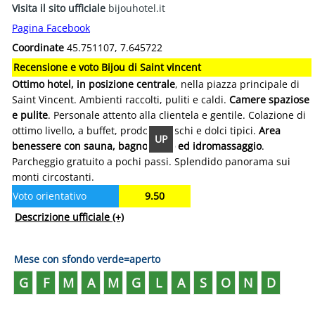
Visita il sito ufficiale
bijouhotel.it
Pagina Facebook
Coordinate
45.751107, 7.645722
Recensione e voto Bijou di Saint vincent
Ottimo hotel, in posizione centrale
, nella piazza principale di
Saint Vincent. Ambienti raccolti, puliti e caldi.
Camere spaziose
e pulite
. Personale attento alla clientela e gentile. Colazione di
ottimo livello, a buffet, prodotti freschi e dolci tipici.
Area
UP
benessere con sauna, bagno turco ed idromassaggio
.
Parcheggio gratuito a pochi passi. Splendido panorama sui
monti circostanti.
Voto orientativo
9.50
Descrizione ufficiale
(+)
Mese con sfondo verde=aperto
G
F
M
A
M
G
L
A
S
O
N
D