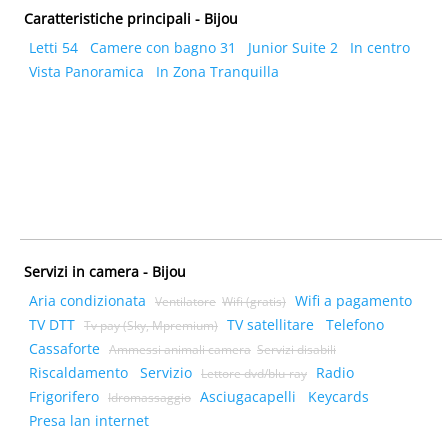
Caratteristiche principali - Bijou
Letti 54
Camere con bagno 31
Junior Suite 2
In centro
Vista Panoramica
In Zona Tranquilla
Servizi in camera - Bijou
Aria condizionata
Wifi a pagamento
Ventilatore
Wifi (gratis)
TV DTT
TV satellitare
Telefono
Tv pay (Sky, Mpremium)
Cassaforte
Ammessi animali camera
Servizi disabili
Riscaldamento
Servizio
Radio
Lettore dvd/blu-ray
Frigorifero
Asciugacapelli
Keycards
Idromassaggio
Presa lan internet