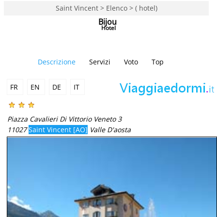
Saint Vincent > Elenco > ( hotel)
Bijou
Hotel
Descrizione
Servizi
Voto
Top
FR
EN
DE
IT
Piazza Cavalieri Di Vittorio Veneto 3
11027
Saint Vincent [AO]
Valle D'aosta