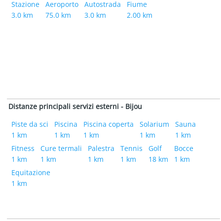
Stazione
Aeroporto
Autostrada
Fiume
3.0 km
75.0 km
3.0 km
2.00 km
Distanze principali servizi esterni - Bijou
Piste da sci
Piscina
Piscina coperta
Solarium
Sauna
1 km
1 km
1 km
1 km
1 km
Fitness
Cure termali
Palestra
Tennis
Golf
Bocce
1 km
1 km
1 km
1 km
18 km
1 km
Equitazione
1 km