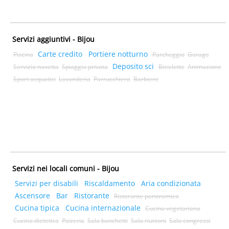
Servizi aggiuntivi - Bijou
Carte credito
Portiere notturno
Piscina
Parcheggio
Garage
Deposito sci
Servizio navetta
Spiaggia privata
Biciclette
Animazione
Sport acquatici
Lavanderia
Parrucchiera
Barbiere
Servizi nei locali comuni - Bijou
Servizi per disabili
Riscaldamento
Aria condizionata
Ascensore
Bar
Ristorante
Ristorante panoramico
Cucina tipica
Cucina internazionale
Cucina vegetariana
Cucina dietetica
Pizzeria
Sala banchetti
Sala riunioni
Sala congressi