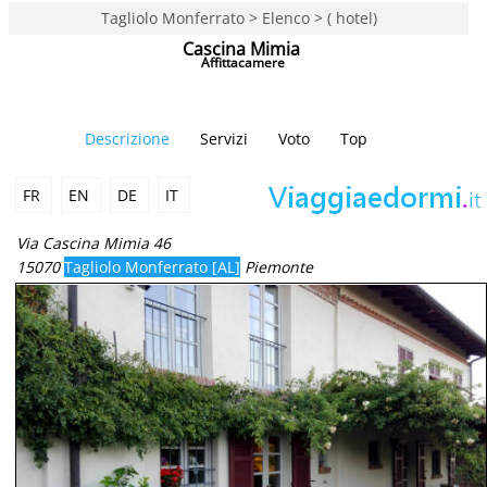
Tagliolo Monferrato > Elenco > ( hotel)
Cascina Mimia
Affittacamere
Descrizione
Servizi
Voto
Top
FR
EN
DE
IT
Via Cascina Mimia 46
15070
Tagliolo Monferrato [AL]
Piemonte