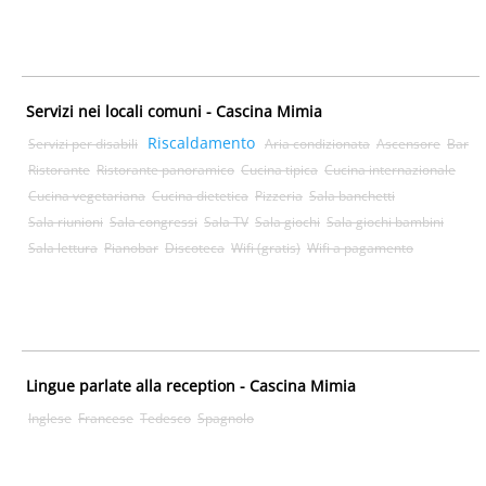
Servizi nei locali comuni - Cascina Mimia
Riscaldamento
Servizi per disabili
Aria condizionata
Ascensore
Bar
Ristorante
Ristorante panoramico
Cucina tipica
Cucina internazionale
Cucina vegetariana
Cucina dietetica
Pizzeria
Sala banchetti
Sala riunioni
Sala congressi
Sala TV
Sala giochi
Sala giochi bambini
Sala lettura
Pianobar
Discoteca
Wifi (gratis)
Wifi a pagamento
Lingue parlate alla reception - Cascina Mimia
Inglese
Francese
Tedesco
Spagnolo