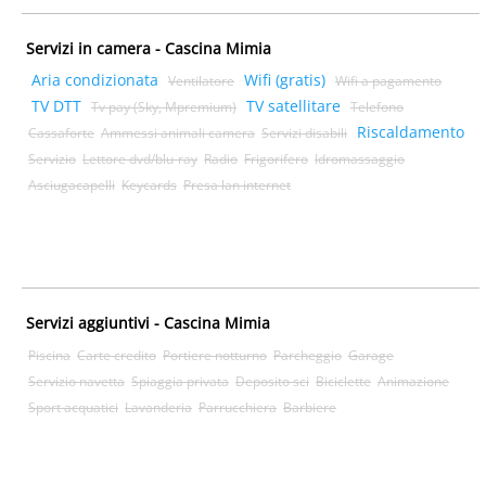
Servizi in camera - Cascina Mimia
Aria condizionata
Wifi (gratis)
Ventilatore
Wifi a pagamento
TV DTT
TV satellitare
Tv pay (Sky, Mpremium)
Telefono
Riscaldamento
Cassaforte
Ammessi animali camera
Servizi disabili
Servizio
Lettore dvd/blu-ray
Radio
Frigorifero
Idromassaggio
Asciugacapelli
Keycards
Presa lan internet
Servizi aggiuntivi - Cascina Mimia
Piscina
Carte credito
Portiere notturno
Parcheggio
Garage
Servizio navetta
Spiaggia privata
Deposito sci
Biciclette
Animazione
Sport acquatici
Lavanderia
Parrucchiera
Barbiere