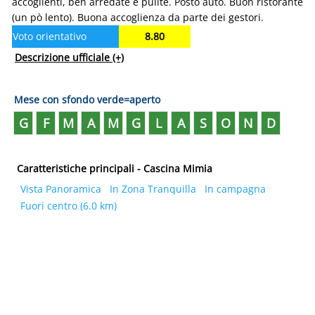
accoglienti, ben arredate e pulite. Posto auto. Buon ristorante
(un pò lento). Buona accoglienza da parte dei gestori.
Voto orientativo
8.80
Descrizione ufficiale
(+)
Mese con sfondo verde=aperto
G
F
M
A
M
G
L
A
S
O
N
D
Caratteristiche principali - Cascina Mimia
Vista Panoramica
In Zona Tranquilla
In campagna
Fuori centro (6.0 km)