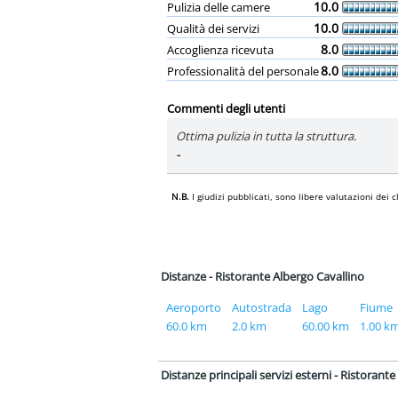
10.0
Pulizia delle camere
10.0
Qualità dei servizi
8.0
Accoglienza ricevuta
8.0
Professionalità del personale
Commenti degli utenti
Ottima pulizia in tutta la struttura.
-
N.B.
I giudizi pubblicati, sono libere valutazioni de
Distanze - Ristorante Albergo Cavallino
Aeroporto
Autostrada
Lago
Fiume
60.0 km
2.0 km
60.00 km
1.00 k
Distanze principali servizi esterni - Ristorant