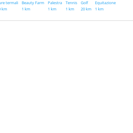
ure termali
Beauty Farm
Palestra
Tennis
Golf
Equitazione
0 km
1 km
1 km
1 km
20 km
1 km