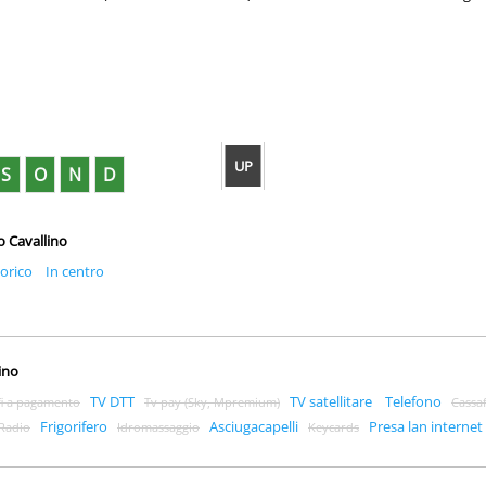
UP
S
O
N
D
o Cavallino
torico
In centro
ino
TV DTT
TV satellitare
Telefono
fi a pagamento
Tv pay (Sky, Mpremium)
Cassa
Frigorifero
Asciugacapelli
Presa lan internet
Radio
Idromassaggio
Keycards