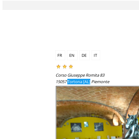
FR
EN
DE
IT
Corso Giuseppe Romita 83
15057
Tortona [AL]
Piemonte