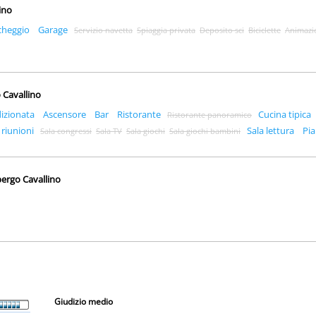
lino
cheggio
Garage
Servizio navetta
Spiaggia privata
Deposito sci
Biciclette
Animazi
o Cavallino
dizionata
Ascensore
Bar
Ristorante
Cucina tipica
Ristorante panoramico
 riunioni
Sala lettura
Pi
Sala congressi
Sala TV
Sala giochi
Sala giochi bambini
bergo Cavallino
Giudizio medio