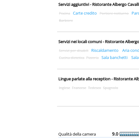
Servizi aggiuntivi - Ristorante Albergo Caval
Carte credito
Par
Piscina
Portiere notturno
Barbiere
Servizi nei locali comuni - Ristorante Alberg
Riscaldamento
Aria con
Servizi per disabili
Sala banchetti
Sala
Cucina dietetica
Pizzeria
Lingue parlate alla reception - Ristorante Al
Inglese
Francese
Tedesco
Spagnolo
9.0
Qualità della camera