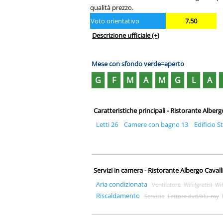
qualità prezzo.
Voto orientativo
7.50
Descrizione ufficiale
(+)
Mese con sfondo verde=aperto
G
F
M
A
M
G
L
A
Caratteristiche principali - Ristorante Alberg
Letti 26
Camere con bagno 13
Edificio S
Servizi in camera - Ristorante Albergo Cavall
Aria condizionata
Ventilatore
Wifi (gratis)
Wi
Riscaldamento
Servizio
Lettore dvd/blu-ray