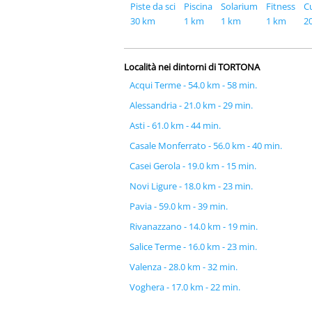
Piste da sci
Piscina
Solarium
Fitness
C
30 km
1 km
1 km
1 km
2
Località nei dintorni di TORTONA
Acqui Terme - 54.0 km - 58 min.
Alessandria - 21.0 km - 29 min.
Asti - 61.0 km - 44 min.
Casale Monferrato - 56.0 km - 40 min.
Casei Gerola - 19.0 km - 15 min.
Novi Ligure - 18.0 km - 23 min.
Pavia - 59.0 km - 39 min.
Rivanazzano - 14.0 km - 19 min.
Salice Terme - 16.0 km - 23 min.
Valenza - 28.0 km - 32 min.
Voghera - 17.0 km - 22 min.