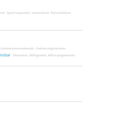
one
Sport acquatici
Lavanderia
Parrucchiera
Cucina internazionale
Cucina vegetariana
anobar
Discoteca
Wifi (gratis)
Wifi a pagamento