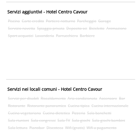
Servizi aggiuntivi - Hotel Centro Cavour
Piscina
Carte credito
Portiere notturno
Parcheggio
Garage
Servizio navetta
Spiaggia privata
Deposito sci
Biciclette
Animazione
Sport acquatici
Lavanderia
Parrucchiera
Barbiere
Servizi nei locali comuni - Hotel Centro Cavour
Servizi per disabili
Riscaldamento
Aria condizionata
Ascensore
Bar
Ristorante
Ristorante panoramico
Cucina tipica
Cucina internazionale
Cucina vegetariana
Cucina dietetica
Pizzeria
Sala banchetti
Sala riunioni
Sala congressi
Sala TV
Sala giochi
Sala giochi bambini
Sala lettura
Pianobar
Discoteca
Wifi (gratis)
Wifi a pagamento