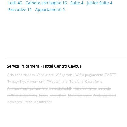
Letti 40
Camere con bagno 16
Suite 4
Junior Suite 4
Executive 12
Appartamenti 2
Servizi in camera - Hotel Centro Cavour
Aria condizionata
Ventilatore
Wifi (gratis)
Wifi a pagamento
TV DTT
Tv pay (Sky, Mpremium)
TV satellitare
Telefono
Cassaforte
Ammessi animali camera
Servizi disabili
Riscaldamento
Servizio
Lettore dvd/blu-ray
Radio
Frigorifero
Idromassaggio
Asciugacapelli
Keycards
Presa lan internet