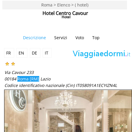
Roma > Elenco > ( hotel)
Hotel Centro Cavour
Hotel
Descrizione
Servizi
Voto
Top
FR
EN
DE
IT
Via Cavour 233
00184
Roma [RM]
Lazio
Codice identificativo nazionale (Cin) IT058091A1ECYIZN4L