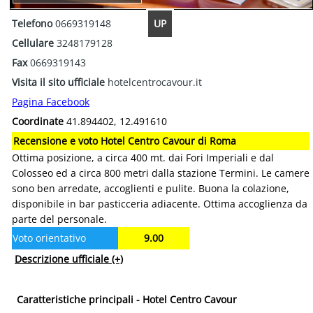
UP
Telefono
0669319148
Cellulare
3248179128
Fax
0669319143
Visita il sito ufficiale
hotelcentrocavour.it
Pagina Facebook
Coordinate
41.894402, 12.491610
Recensione e voto Hotel Centro Cavour di Roma
Ottima posizione, a circa 400 mt. dai Fori Imperiali e dal
Colosseo ed a circa 800 metri dalla stazione Termini. Le camere
sono ben arredate, accoglienti e pulite. Buona la colazione,
disponibile in bar pasticceria adiacente. Ottima accoglienza da
parte del personale.
Voto orientativo
9.00
Descrizione ufficiale
(+)
Caratteristiche principali - Hotel Centro Cavour