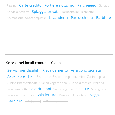
Carte credito
Portiere notturno
Parcheggio
Piscina
Garage
Spiaggia privata
Servizio navetta
Deposito sci
Biciclette
Lavanderia
Parrucchiera
Barbiere
Animazione
Sport acquatici
Servizi nei locali comuni - Claila
Servizi per disabili
Riscaldamento
Aria condizionata
Ascensore
Bar
Ristorante
Ristorante panoramico
Cucina tipica
Cucina internazionale
Cucina vegetariana
Cucina dietetica
Pizzeria
Sala riunioni
Sala TV
Sala banchetti
Sala congressi
Sala giochi
Sala lettura
Negozi
Sala giochi bambini
Pianobar
Discoteca
Barbiere
Wifi (gratis)
Wifi a pagamento