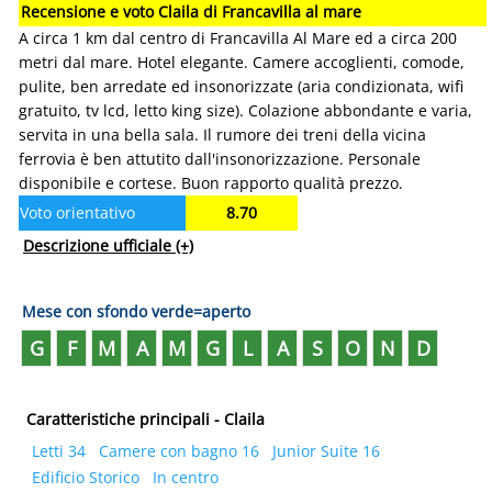
Recensione e voto Claila di Francavilla al mare
A circa 1 km dal centro di Francavilla Al Mare ed a circa 200
metri dal mare. Hotel elegante. Camere accoglienti, comode,
pulite, ben arredate ed insonorizzate (aria condizionata, wifi
gratuito, tv lcd, letto king size). Colazione abbondante e varia,
servita in una bella sala. Il rumore dei treni della vicina
ferrovia è ben attutito dall'insonorizzazione. Personale
disponibile e cortese. Buon rapporto qualità prezzo.
Voto orientativo
8.70
Descrizione ufficiale
(+)
Mese con sfondo verde=aperto
G
F
M
A
M
G
L
A
S
O
N
D
Caratteristiche principali - Claila
Letti 34
Camere con bagno 16
Junior Suite 16
Edificio Storico
In centro