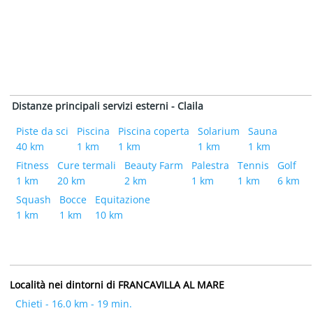
Distanze principali servizi esterni - Claila
Piste da sci
Piscina
Piscina coperta
Solarium
Sauna
40 km
1 km
1 km
1 km
1 km
Fitness
Cure termali
Beauty Farm
Palestra
Tennis
Golf
1 km
20 km
2 km
1 km
1 km
6 km
Squash
Bocce
Equitazione
1 km
1 km
10 km
Località nei dintorni di FRANCAVILLA AL MARE
Chieti - 16.0 km - 19 min.