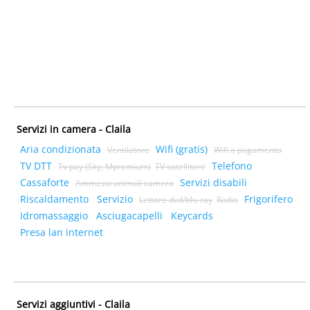
Servizi in camera - Claila
Aria condizionata
Wifi (gratis)
Ventilatore
Wifi a pagamento
TV DTT
Telefono
Tv pay (Sky, Mpremium)
TV satellitare
Cassaforte
Servizi disabili
Ammessi animali camera
Riscaldamento
Servizio
Frigorifero
Lettore dvd/blu-ray
Radio
Idromassaggio
Asciugacapelli
Keycards
Presa lan internet
Servizi aggiuntivi - Claila