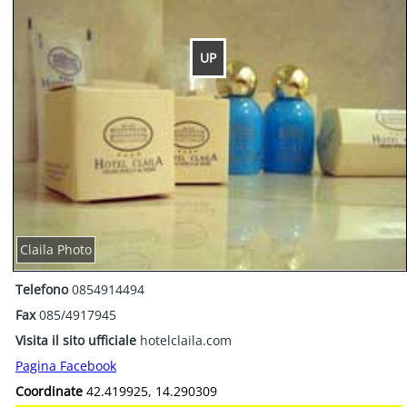
UP
Claila Photo
Telefono
0854914494
Fax
085/4917945
Visita il sito ufficiale
hotelclaila.com
Pagina Facebook
Coordinate
42.419925, 14.290309