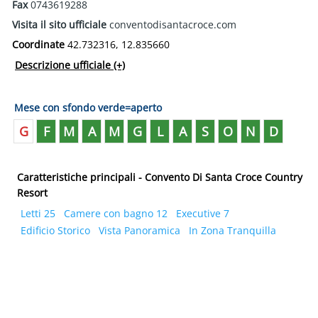
Fax
0743619288
Visita il sito ufficiale
conventodisantacroce.com
Coordinate
42.732316, 12.835660
Descrizione ufficiale
(+)
Mese con sfondo verde=aperto
G
F
M
A
M
G
L
A
S
O
N
D
Caratteristiche principali - Convento Di Santa Croce Country
Resort
Letti 25
Camere con bagno 12
Executive 7
Edificio Storico
Vista Panoramica
In Zona Tranquilla