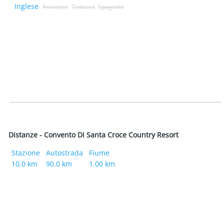
Inglese
Francese
Tedesco
Spagnolo
Distanze - Convento Di Santa Croce Country Resort
Stazione
Autostrada
Fiume
10.0 km
90.0 km
1.00 km