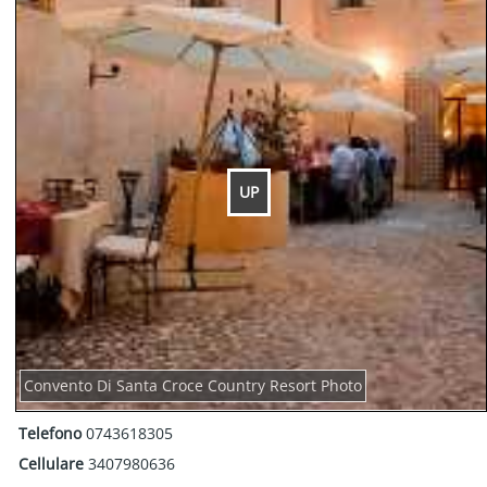
UP
Convento Di Santa Croce Country Resort Photo
Telefono
0743618305
Cellulare
3407980636