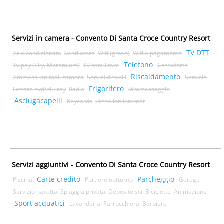
Servizi in camera - Convento Di Santa Croce Country Resort
TV DTT
Aria condizionata
Ventilatore
Wifi (gratis)
Wifi a pagamento
Telefono
Tv pay (Sky, Mpremium)
TV satellitare
Cassaforte
Riscaldamento
Ammessi animali camera
Servizi disabili
Servizio
Frigorifero
Lettore dvd/blu-ray
Radio
Idromassaggio
Asciugacapelli
Keycards
Presa lan internet
Servizi aggiuntivi - Convento Di Santa Croce Country Resort
Carte credito
Parcheggio
Piscina
Portiere notturno
Garage
Servizio navetta
Spiaggia privata
Deposito sci
Biciclette
Animazione
Sport acquatici
Lavanderia
Parrucchiera
Barbiere