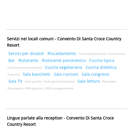
Servizi nei locali comuni - Convento Di Santa Croce Country
Resort
Servizi per disabili
Riscaldamento
Aria condizionata
Ascensore
Bar
Ristorante
Ristorante panoramico
Cucina tipica
Cucina vegetariana
Cucina dietetica
Cucina internazionale
Sala banchetti
Sala riunioni
Sala congressi
Pizzeria
Sala TV
Sala lettura
Sala giochi
Sala giochi bambini
Pianobar
Discoteca
Wifi (gratis)
Wifi a pagamento
Lingue parlate alla reception - Convento Di Santa Croce
Country Resort