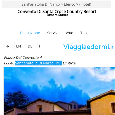
Sant'anatolia Di Narco > Elenco > ( hotel)
Convento Di Santa Croce Country Resort
Dimora Storica
Descrizione
Servizi
Voto
Top
FR
EN
DE
IT
Piazza Del Convento 4
06040
Sant'anatolia Di Narco [PG]
Umbria