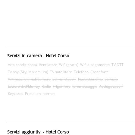
Servizi in camera - Hotel Corso
Aria condizionata
Ventilatore
Wifi (gratis)
Wifi a pagamento
TV DTT
Tv pay (Sky, Mpremium)
TV satellitare
Telefono
Cassaforte
Ammessi animali camera
Servizi disabili
Riscaldamento
Servizio
Lettore dvd/blu-ray
Radio
Frigorifero
Idromassaggio
Asciugacapelli
Keycards
Presa lan internet
Servizi aggiuntivi - Hotel Corso