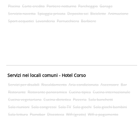
Piscina
Carte credito
Portiere notturno
Parcheggio
Garage
Servizio navetta
Spiaggia privata
Deposito sci
Biciclette
Animazione
Sport acquatici
Lavanderia
Parrucchiera
Barbiere
Servizi nei locali comuni - Hotel Corso
Servizi per disabili
Riscaldamento
Aria condizionata
Ascensore
Bar
Ristorante
Ristorante panoramico
Cucina tipica
Cucina internazionale
Cucina vegetariana
Cucina dietetica
Pizzeria
Sala banchetti
Sala riunioni
Sala congressi
Sala TV
Sala giochi
Sala giochi bambini
Sala lettura
Pianobar
Discoteca
Wifi (gratis)
Wifi a pagamento