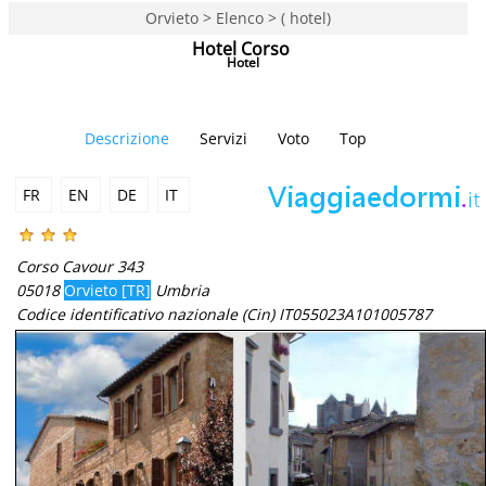
Orvieto > Elenco > ( hotel)
Hotel Corso
Hotel
Descrizione
Servizi
Voto
Top
FR
EN
DE
IT
Corso Cavour 343
05018
Orvieto [TR]
Umbria
Codice identificativo nazionale (Cin) IT055023A101005787