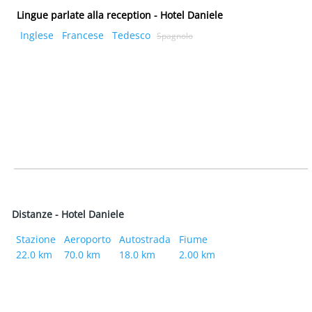
Lingue parlate alla reception - Hotel Daniele
Inglese
Francese
Tedesco
Spagnolo
Distanze - Hotel Daniele
Stazione
Aeroporto
Autostrada
Fiume
22.0 km
70.0 km
18.0 km
2.00 km