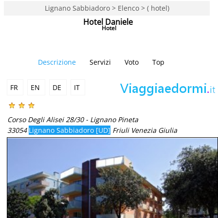
Lignano Sabbiadoro > Elenco > ( hotel)
Hotel Daniele
Hotel
Descrizione
Servizi
Voto
Top
FR
EN
DE
IT
Corso Degli Alisei 28/30 - Lignano Pineta
33054
Lignano Sabbiadoro [UD]
Friuli Venezia Giulia