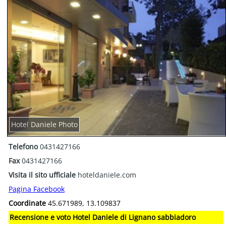
Hotel Daniele Photo
Telefono
0431427166
Fax
0431427166
Visita il sito ufficiale
hoteldaniele.com
Pagina Facebook
Coordinate
45.671989, 13.109837
Recensione e voto Hotel Daniele di Lignano sabbiadoro