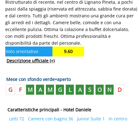
Ristrutturato di recente, nel centro di Lignano Pineta, a pochi
passi dalla spiaggia (riservata ed attrezzata, sabbia fine dorata)
e dal centro. Tutti gli ambienti mostrano una grande cura per
gli arredi ed i dettagli. Camere belle, comode e con una
eccellente pulizia. Ottima la colazione a buffet dolce/salato,
con molti prodotti freschi. Ottima professionalità e
disponibilità da parte del personale.
Voto orientativo
9.60
Descrizione ufficiale
(+)
Mese con sfondo verde=aperto
G
F
M
A
M
G
L
A
S
O
N
D
Caratteristiche principali - Hotel Daniele
Letti 72
Camere con bagno 36
Junior Suite 1
In centro