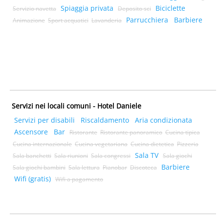
Spiaggia privata
Biciclette
Servizio navetta
Deposito sci
Parrucchiera
Barbiere
Animazione
Sport acquatici
Lavanderia
Servizi nei locali comuni - Hotel Daniele
Servizi per disabili
Riscaldamento
Aria condizionata
Ascensore
Bar
Ristorante
Ristorante panoramico
Cucina tipica
Cucina internazionale
Cucina vegetariana
Cucina dietetica
Pizzeria
Sala TV
Sala banchetti
Sala riunioni
Sala congressi
Sala giochi
Barbiere
Sala giochi bambini
Sala lettura
Pianobar
Discoteca
Wifi (gratis)
Wifi a pagamento