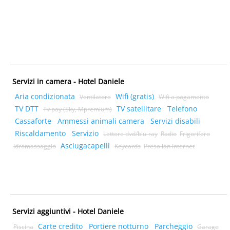
Servizi in camera - Hotel Daniele
Aria condizionata
Wifi (gratis)
Ventilatore
Wifi a pagamento
TV DTT
TV satellitare
Telefono
Tv pay (Sky, Mpremium)
Cassaforte
Ammessi animali camera
Servizi disabili
Riscaldamento
Servizio
Lettore dvd/blu-ray
Radio
Frigorifero
Asciugacapelli
Idromassaggio
Keycards
Presa lan internet
Servizi aggiuntivi - Hotel Daniele
Carte credito
Portiere notturno
Parcheggio
Piscina
Garage