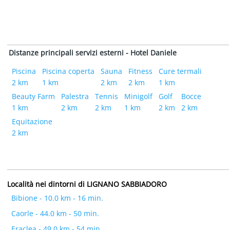
Distanze principali servizi esterni - Hotel Daniele
Piscina
Piscina coperta
Sauna
Fitness
Cure termali
2 km
1 km
2 km
2 km
1 km
Beauty Farm
Palestra
Tennis
Minigolf
Golf
Bocce
1 km
2 km
2 km
1 km
2 km
2 km
Equitazione
2 km
Località nei dintorni di LIGNANO SABBIADORO
Bibione - 10.0 km - 16 min.
Caorle - 44.0 km - 50 min.
Eraclea - 49.0 km - 54 min.