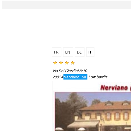
FR
EN
DE
IT
Via Dei Giardini 8/10
20014
Nerviano [MI]
Lombardia