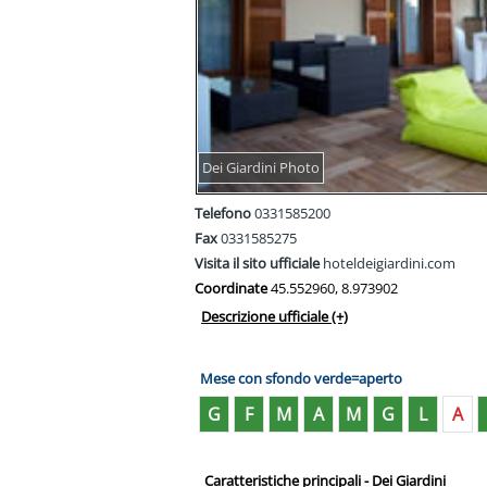
Dei Giardini Photo
Telefono
0331585200
Fax
0331585275
Visita il sito ufficiale
hoteldeigiardini.com
Coordinate
45.552960, 8.973902
Descrizione ufficiale
(+)
Mese con sfondo verde=aperto
G
F
M
A
M
G
L
A
Caratteristiche principali - Dei Giardini