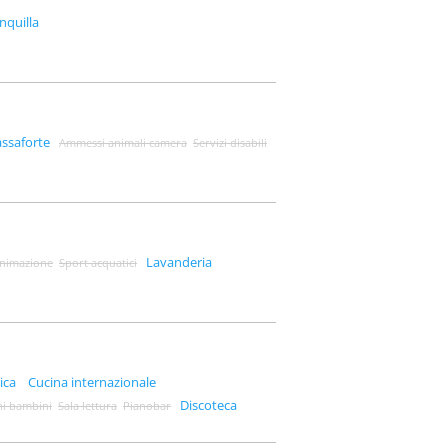
nquilla
ssaforte
Ammessi animali camera
Servizi disabili
Lavanderia
nimazione
Sport acquatici
ica
Cucina internazionale
Discoteca
hi bambini
Sala lettura
Pianobar