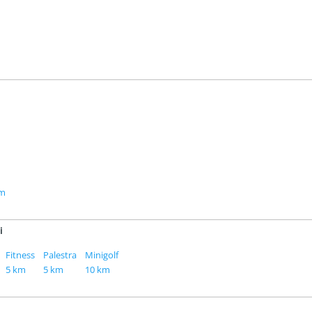
km
i
Fitness
Palestra
Minigolf
5 km
5 km
10 km