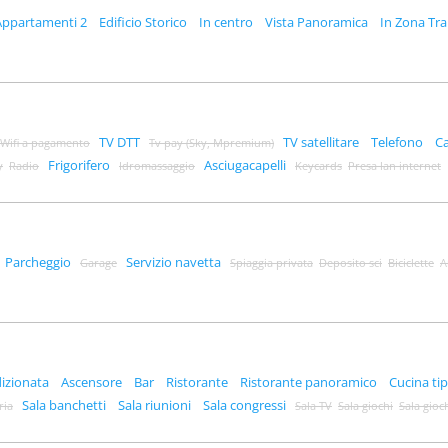
Appartamenti 2
Edificio Storico
In centro
Vista Panoramica
In Zona Tra
TV DTT
TV satellitare
Telefono
Ca
Wifi a pagamento
Tv pay (Sky, Mpremium)
Frigorifero
Asciugacapelli
y
Radio
Idromassaggio
Keycards
Presa lan internet
Parcheggio
Servizio navetta
Garage
Spiaggia privata
Deposito sci
Biciclette
A
dizionata
Ascensore
Bar
Ristorante
Ristorante panoramico
Cucina tip
Sala banchetti
Sala riunioni
Sala congressi
ria
Sala TV
Sala giochi
Sala gioc