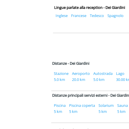
Lingue parlate alla reception - Dei Giardini
Inglese
Francese
Tedesco
Spagnolo
Distanze - Dei Giardini
Stazione
Aeroporto
Autostrada
Lago
5.0 km
20.0 km
5.0 km
30.00 
Distanze principali servizi esterni - Dei Giardin
Piscina
Piscina coperta
Solarium
Sauna
5 km
5 km
5 km
5 km