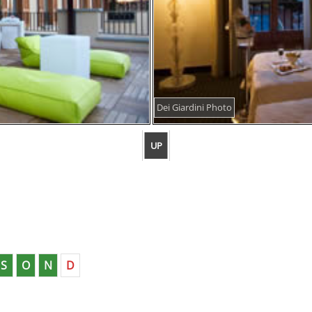
Dei Giardini Photo
UP
S
O
N
D