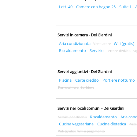
Letti 49
Camere con bagno 25
Suite 1
Servizi in camera - Dei Giardini
Aria condizionata
Wifi (gratis)
Ventilatore
Riscaldamento
Servizio
Lettore dvd/blu-ra
Servizi aggiuntivi - Dei Giardini
Piscina
Carte credito
Portiere notturno
Parrucchiera
Barbiere
Servizi nei locali comuni - Dei Giardini
Riscaldamento
Aria con
Servizi per disabili
Cucina vegetariana
Cucina dietetica
Pizze
Wifi (gratis)
Wifi a pagamento