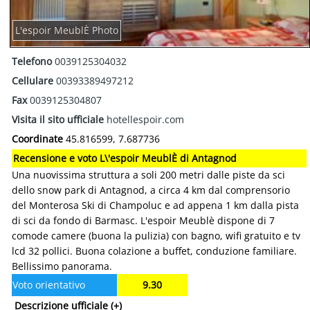
L'espoir MeublÈ Photo
Telefono
0039125304032
Cellulare
00393389497212
Fax
0039125304807
Visita il sito ufficiale
hotellespoir.com
Coordinate
45.816599, 7.687736
Recensione e voto L\'espoir MeublÈ di Antagnod
Una nuovissima struttura a soli 200 metri dalle piste da sci
dello snow park di Antagnod, a circa 4 km dal comprensorio
del Monterosa Ski di Champoluc e ad appena 1 km dalla pista
di sci da fondo di Barmasc. L'espoir Meublè dispone di 7
comode camere (buona la pulizia) con bagno, wifi gratuito e tv
lcd 32 pollici. Buona colazione a buffet, conduzione familiare.
Bellissimo panorama.
Voto orientativo
9.30
Descrizione ufficiale
(+)