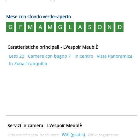
Mese con sfondo verde=aperto
G
F
M
A
M
G
L
A
S
O
N
D
Caratteristiche principali - L\'espoir MeublÈ
Letti 20
Camere con bagno 7
In centro
Vista Panoramica
In Zona Tranquilla
Servizi in camera - L\'espoir MeublÈ
Wifi (gratis)
Aria condizionata
Ventilatore
Wifi a pagamento