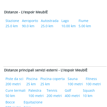
Distanze - L\'espoir MeublÈ
Stazione
Aeroporto
Autostrada
Lago
Fiume
25.0 km
90.0 km
25.0 km
10.00 km
5.00 km
Distanze principali servizi esterni - L\'espoir MeublÈ
Piste da sci
Piscina
Piscina coperta
Sauna
Fitness
200 metri
25 km
25 km
100 metri
100 metri
Cure termali
Palestra
Tennis
Golf
Squash
50 km
100 metri
200 metri
400 metri
10 km
Bocce
Equitazione