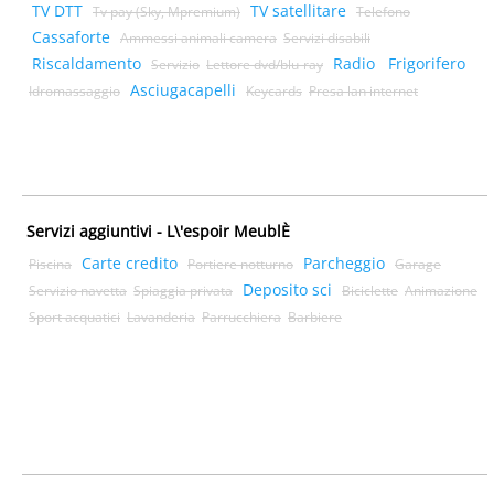
TV DTT
TV satellitare
Tv pay (Sky, Mpremium)
Telefono
Cassaforte
Ammessi animali camera
Servizi disabili
Riscaldamento
Radio
Frigorifero
Servizio
Lettore dvd/blu-ray
Asciugacapelli
Idromassaggio
Keycards
Presa lan internet
Servizi aggiuntivi - L\'espoir MeublÈ
Carte credito
Parcheggio
Piscina
Portiere notturno
Garage
Deposito sci
Servizio navetta
Spiaggia privata
Biciclette
Animazione
Sport acquatici
Lavanderia
Parrucchiera
Barbiere