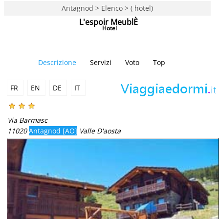
Antagnod > Elenco > ( hotel)
L'espoir MeublÈ
Hotel
Descrizione
Servizi
Voto
Top
FR
EN
DE
IT
Via Barmasc
11020
Antagnod [AO]
Valle D'aosta