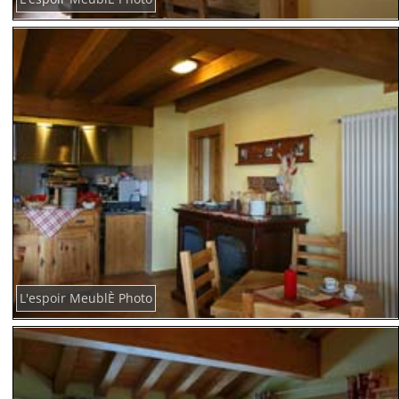
L'espoir MeublÈ Photo