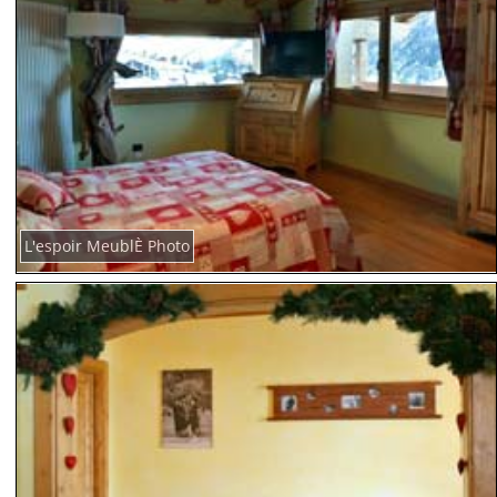
L'espoir MeublÈ Photo