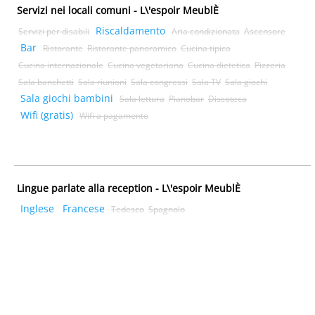
Servizi nei locali comuni - L\'espoir MeublÈ
Riscaldamento
Servizi per disabili
Aria condizionata
Ascensore
Bar
Ristorante
Ristorante panoramico
Cucina tipica
Cucina internazionale
Cucina vegetariana
Cucina dietetica
Pizzeria
Sala banchetti
Sala riunioni
Sala congressi
Sala TV
Sala giochi
Sala giochi bambini
Sala lettura
Pianobar
Discoteca
Wifi (gratis)
Wifi a pagamento
Lingue parlate alla reception - L\'espoir MeublÈ
Inglese
Francese
Tedesco
Spagnolo