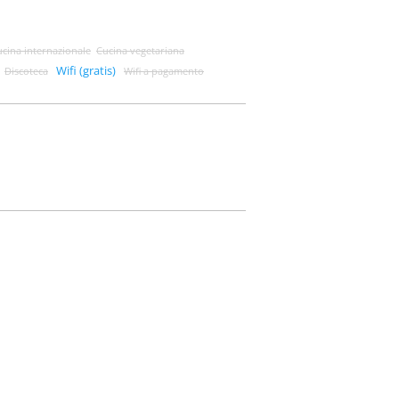
cina internazionale
Cucina vegetariana
Wifi (gratis)
Discoteca
Wifi a pagamento