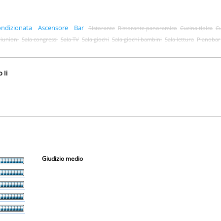
ondizionata
Ascensore
Bar
Ristorante
Ristorante panoramico
Cucina tipica
Cu
riunioni
Sala congressi
Sala TV
Sala giochi
Sala giochi bambini
Sala lettura
Pianobar
 Ii
Giudizio medio