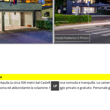
Hotel Federico Ii Photo
la
Aquila (a circa 500 metri dal Castello), in zona comoda e tranquilla. Le camer
UP
. Buona ed abbondante la colazione. Parcheggio privato e gratuito. Personale g