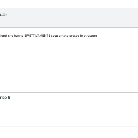
ile.
i clienti che hanno EFFETTIVAMENTE soggiornato presso le strutture
ico Ii