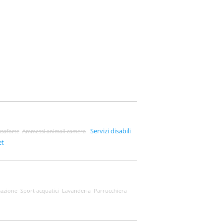
Servizi disabili
ssaforte
Ammessi animali camera
et
azione
Sport acquatici
Lavanderia
Parrucchiera