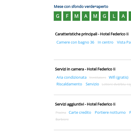
Mese con sfondo verde=aperto
G
F
M
A
M
G
L
A
Caratteristiche principali - Hotel Federico Ii
Camere con bagno 36
In centro
Vista P
Servizi in camera - Hotel Federico Ii
Aria condizionata
Wifi (gratis)
Ventilatore
Riscaldamento
Servizio
Lettore dvd/blu-ra
Servizi aggiuntivi - Hotel Federico Ii
Carte credito
Portiere notturno
Piscina
Barbiere