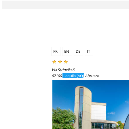
FR
EN
DE
IT
Via Strinella 6
67100
L'aquila [AQ]
Abruzzo