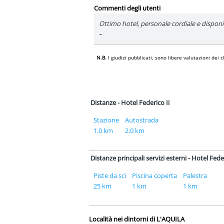
Commenti degli utenti
Ottimo hotel, personale cordiale e disponib
-
N.B.
I giudizi pubblicati, sono libere valutazioni de
Distanze - Hotel Federico Ii
Stazione
Autostrada
1.0 km
2.0 km
Distanze principali servizi esterni - Hotel Feder
Piste da sci
Piscina coperta
Palestra
25 km
1 km
1 km
Località nei dintorni di L'AQUILA