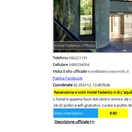
Hotel Federico Ii Photo
Telefono
086221191
Cellulare
3488334004
Visita il sito ufficiale
hotelfedericosecondo.it
Pagina Facebook
Coordinate
42.353112, 13.407636
Recensione e voto Hotel Federico Ii di L'aqui
L'hotel è appena fuori dal centro storico de L'
24-32 pollici e wifi gratuito), curate e pulite
Voto orientativo
8.80
Descrizione ufficiale
(+)