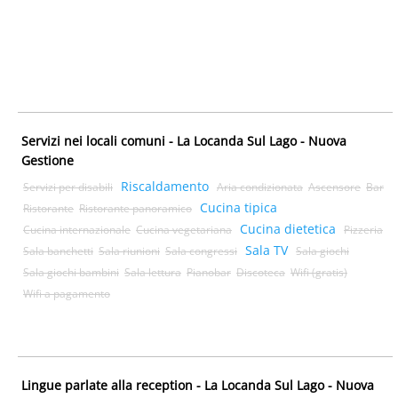
Servizi nei locali comuni - La Locanda Sul Lago - Nuova
Gestione
Riscaldamento
Servizi per disabili
Aria condizionata
Ascensore
Bar
Cucina tipica
Ristorante
Ristorante panoramico
Cucina dietetica
Cucina internazionale
Cucina vegetariana
Pizzeria
Sala TV
Sala banchetti
Sala riunioni
Sala congressi
Sala giochi
Sala giochi bambini
Sala lettura
Pianobar
Discoteca
Wifi (gratis)
Wifi a pagamento
Lingue parlate alla reception - La Locanda Sul Lago - Nuova