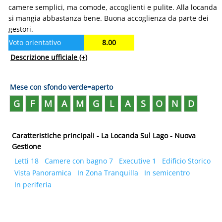
camere semplici, ma comode, accoglienti e pulite. Alla locanda
si mangia abbastanza bene. Buona accoglienza da parte dei
gestori.
Voto orientativo
8.00
Descrizione ufficiale
(+)
Mese con sfondo verde=aperto
G
F
M
A
M
G
L
A
S
O
N
D
Caratteristiche principali - La Locanda Sul Lago - Nuova
Gestione
Letti 18
Camere con bagno 7
Executive 1
Edificio Storico
Vista Panoramica
In Zona Tranquilla
In semicentro
In periferia