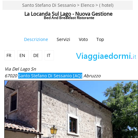
Santo Stefano Di Sessanio > Elenco > ( hotel)
La Locanda Sul Lago - Nuova Gestione
Bed And Breakfast Ristorante
Descrizione
Servizi
Voto
Top
FR
EN
DE
IT
Via Del Lago Sn
67020
Santo Stefano Di Sessanio [AQ]
Abruzzo