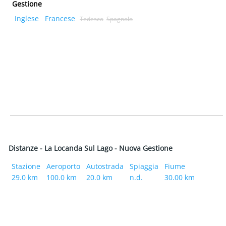
Gestione
Inglese
Francese
Tedesco
Spagnolo
Distanze - La Locanda Sul Lago - Nuova Gestione
Stazione
Aeroporto
Autostrada
Spiaggia
Fiume
29.0 km
100.0 km
20.0 km
n.d.
30.00 km