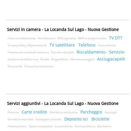
Servizi in camera - La Locanda Sul Lago - Nuova Gestione
TV DTT
Aria condizionata
Ventilatore
Wifi (gratis)
Wifi a pagamento
TV satellitare
Telefono
Tv pay (Sky, Mpremium)
Cassaforte
Riscaldamento
Servizio
Ammessi animali camera
Servizi disabili
Asciugacapelli
Lettore dvd/blu-ray
Radio
Frigorifero
Idromassaggio
Keycards
Presa lan internet
Servizi aggiuntivi - La Locanda Sul Lago - Nuova Gestione
Carte credito
Parcheggio
Piscina
Portiere notturno
Garage
Deposito sci
Biciclette
Servizio navetta
Spiaggia privata
Animazione
Sport acquatici
Lavanderia
Parrucchiera
Barbiere