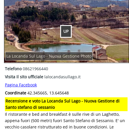
UP
La Locanda Sul Lago - Nuova Gestione Photo
Telefono
08621966440
Visita il sito ufficiale
lalocandasullago.it
Pagina Facebook
Coordinate
42.345665, 13.645648
Recensione e voto La Locanda Sul Lago - Nuova Gestione di
Santo stefano di sessanio
Il ristorante e bed and breakfast è sulle rive di un Laghetto,
appena fuori (500 metri) fuori Santo Stefano di Sessanio. E' un
vecchio casolare ristrutturato ed in buone condizioni. Le