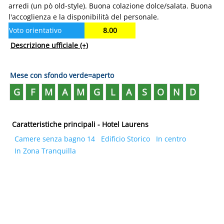
arredi (un pò old-style). Buona colazione dolce/salata. Buona
l'accoglienza e la disponibilità del personale.
Voto orientativo
8.00
Descrizione ufficiale
(+)
Mese con sfondo verde=aperto
G
F
M
A
M
G
L
A
S
O
N
D
Caratteristiche principali - Hotel Laurens
Camere senza bagno 14
Edificio Storico
In centro
In Zona Tranquilla