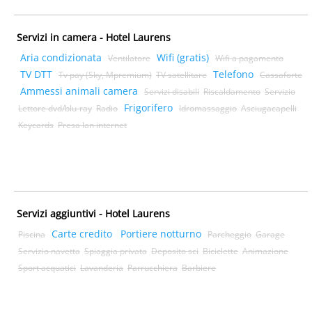
Servizi in camera - Hotel Laurens
Aria condizionata
Wifi (gratis)
Ventilatore
Wifi a pagamento
TV DTT
Telefono
Tv pay (Sky, Mpremium)
TV satellitare
Cassaforte
Ammessi animali camera
Servizi disabili
Riscaldamento
Servizio
Frigorifero
Lettore dvd/blu-ray
Radio
Idromassaggio
Asciugacapelli
Keycards
Presa lan internet
Servizi aggiuntivi - Hotel Laurens
Carte credito
Portiere notturno
Piscina
Parcheggio
Garage
Servizio navetta
Spiaggia privata
Deposito sci
Biciclette
Animazione
Sport acquatici
Lavanderia
Parrucchiera
Barbiere