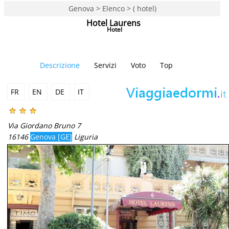
Genova > Elenco > ( hotel)
Hotel Laurens
Hotel
Descrizione
Servizi
Voto
Top
FR
EN
DE
IT
Via Giordano Bruno 7
16146
Genova [GE]
Liguria