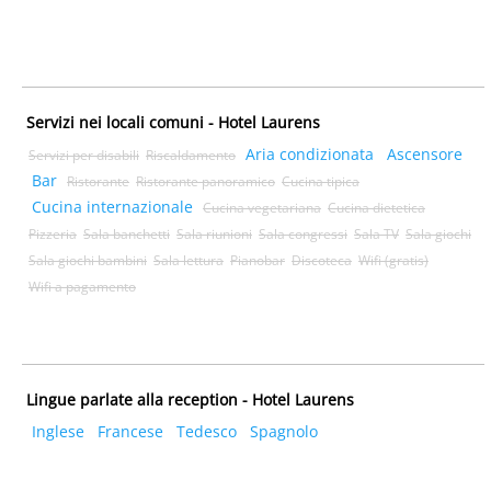
Servizi nei locali comuni - Hotel Laurens
Aria condizionata
Ascensore
Servizi per disabili
Riscaldamento
Bar
Ristorante
Ristorante panoramico
Cucina tipica
Cucina internazionale
Cucina vegetariana
Cucina dietetica
Pizzeria
Sala banchetti
Sala riunioni
Sala congressi
Sala TV
Sala giochi
Sala giochi bambini
Sala lettura
Pianobar
Discoteca
Wifi (gratis)
Wifi a pagamento
Lingue parlate alla reception - Hotel Laurens
Inglese
Francese
Tedesco
Spagnolo