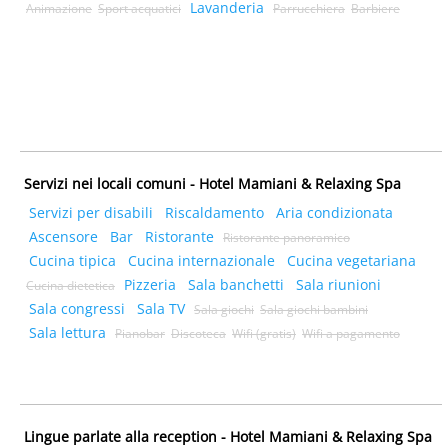
Lavanderia
Animazione
Sport acquatici
Parrucchiera
Barbiere
Servizi nei locali comuni - Hotel Mamiani & Relaxing Spa
Servizi per disabili
Riscaldamento
Aria condizionata
Ascensore
Bar
Ristorante
Ristorante panoramico
Cucina tipica
Cucina internazionale
Cucina vegetariana
Pizzeria
Sala banchetti
Sala riunioni
Cucina dietetica
Sala congressi
Sala TV
Sala giochi
Sala giochi bambini
Sala lettura
Pianobar
Discoteca
Wifi (gratis)
Wifi a pagamento
Lingue parlate alla reception - Hotel Mamiani & Relaxing Spa