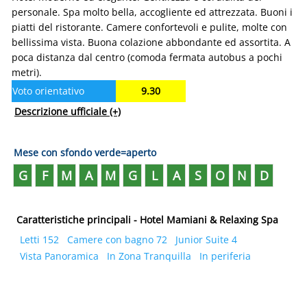
personale. Spa molto bella, accogliente ed attrezzata. Buoni i
piatti del ristorante. Camere confortevoli e pulite, molte con
bellissima vista. Buona colazione abbondante ed assortita. A
poca distanza dal centro (comoda fermata autobus a pochi
metri).
Voto orientativo
9.30
Descrizione ufficiale
(+)
Mese con sfondo verde=aperto
G
F
M
A
M
G
L
A
S
O
N
D
Caratteristiche principali - Hotel Mamiani & Relaxing Spa
Letti 152
Camere con bagno 72
Junior Suite 4
Vista Panoramica
In Zona Tranquilla
In periferia