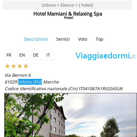
Urbino > Elenco > ( hotel)
Hotel Mamiani & Relaxing Spa
Hotel
Descrizione
Servizi
Voto
Top
FR
EN
DE
IT
Via Bernini 6
61029
Urbino [PU]
Marche
Codice identificativo nazionale (Cin) IT041067A1RIGSASUK