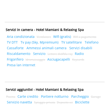
Servizi in camera - Hotel Mamiani & Relaxing Spa
Aria condizionata
Wifi (gratis)
Ventilatore
Wifi a pagamento
TV DTT
Tv pay (Sky, Mpremium)
TV satellitare
Telefono
Cassaforte
Ammessi animali camera
Servizi disabili
Riscaldamento
Servizio
Radio
Lettore dvd/blu-ray
Frigorifero
Asciugacapelli
Idromassaggio
Keycards
Presa lan internet
Servizi aggiuntivi - Hotel Mamiani & Relaxing Spa
Carte credito
Portiere notturno
Parcheggio
Piscina
Garage
Servizio navetta
Biciclette
Spiaggia privata
Deposito sci