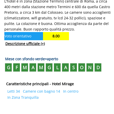
L'hotel è in zona (Stazione Termini) centrale di Roma, a circa
400 metri dalla stazione metro Termini e 600 da quella Castro
Pretorio, a circa 3 km dal Colosseo. Le camere sono accoglienti
(climatizzatore, wifi gratuito, tv lcd 24-32 pollici), spaziose e
pulite. La colazione è buona. Ottima accoglienza da parte del
personale. Buon rapporto qualità prezzo.
Voto orientativo
8.00
Descrizione ufficiale
(+)
Mese con sfondo verde=aperto
G
F
M
A
M
G
L
A
S
O
N
D
Caratteristiche principali - Hotel Mirage
Letti 34
Camere con bagno 14
In centro
In Zona Tranquilla