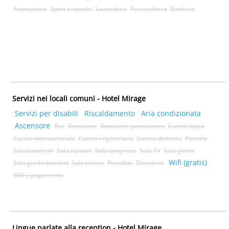
Animazione
Sport acquatici
Lavanderia
Parrucchiera
Barbiere
Servizi nei locali comuni - Hotel Mirage
Servizi per disabili
Riscaldamento
Aria condizionata
Ascensore
Bar
Ristorante
Ristorante panoramico
Cucina tipica
Cucina internazionale
Cucina vegetariana
Cucina dietetica
Pizzeria
Sala banchetti
Sala riunioni
Sala congressi
Sala TV
Sala giochi
Wifi (gratis)
Sala giochi bambini
Sala lettura
Pianobar
Discoteca
Wifi a pagamento
Lingue parlate alla reception - Hotel Mirage