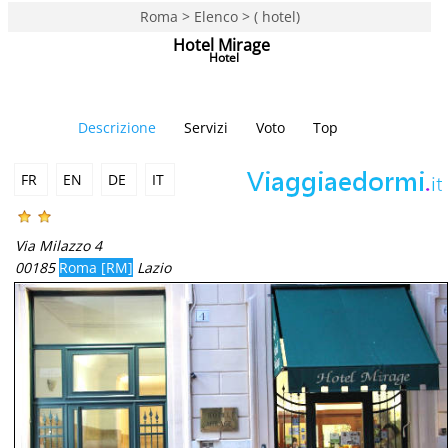
Roma > Elenco > ( hotel)
Hotel Mirage
Hotel
Descrizione
Servizi
Voto
Top
FR
EN
DE
IT
Via Milazzo 4
00185
Roma [RM]
Lazio