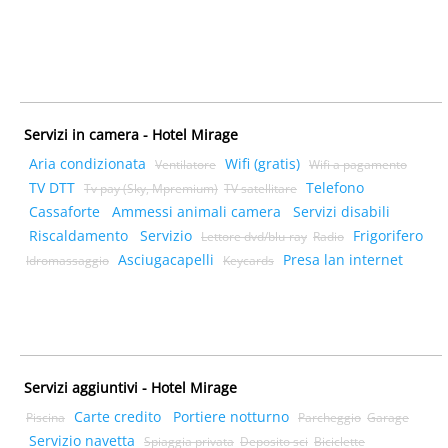
Servizi in camera - Hotel Mirage
Aria condizionata
Wifi (gratis)
Ventilatore
Wifi a pagamento
TV DTT
Telefono
Tv pay (Sky, Mpremium)
TV satellitare
Cassaforte
Ammessi animali camera
Servizi disabili
Riscaldamento
Servizio
Frigorifero
Lettore dvd/blu-ray
Radio
Asciugacapelli
Presa lan internet
Idromassaggio
Keycards
Servizi aggiuntivi - Hotel Mirage
Carte credito
Portiere notturno
Piscina
Parcheggio
Garage
Servizio navetta
Spiaggia privata
Deposito sci
Biciclette