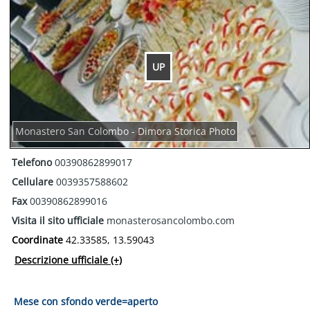
UP
Monastero San Colombo - Dimora Storica Photo
Telefono
00390862899017
Cellulare
0039357588602
Fax
00390862899016
Visita il sito ufficiale
monasterosancolombo.com
Coordinate
42.33585, 13.59043
Descrizione ufficiale
(+)
Mese con sfondo verde=aperto