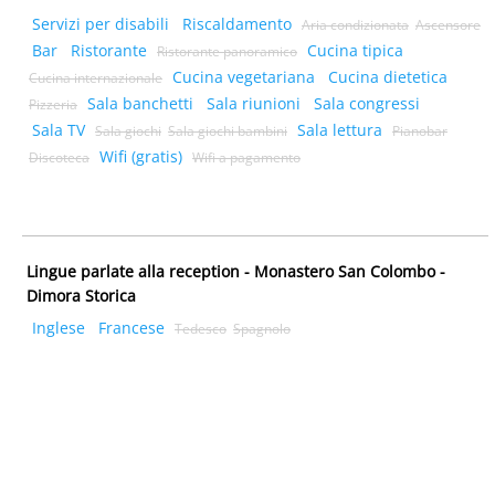
Servizi per disabili
Riscaldamento
Aria condizionata
Ascensore
Bar
Ristorante
Cucina tipica
Ristorante panoramico
Cucina vegetariana
Cucina dietetica
Cucina internazionale
Sala banchetti
Sala riunioni
Sala congressi
Pizzeria
Sala TV
Sala lettura
Sala giochi
Sala giochi bambini
Pianobar
Wifi (gratis)
Discoteca
Wifi a pagamento
Lingue parlate alla reception - Monastero San Colombo -
Dimora Storica
Inglese
Francese
Tedesco
Spagnolo