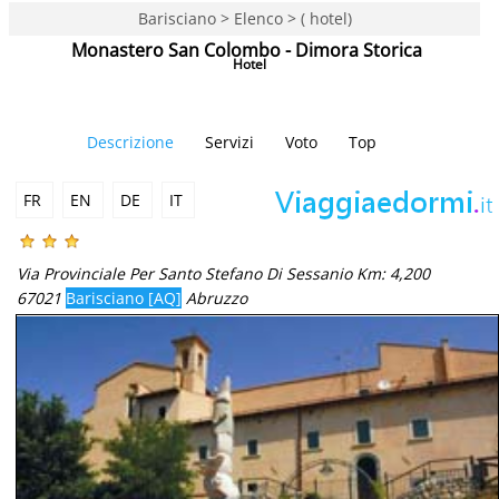
Barisciano > Elenco > ( hotel)
Monastero San Colombo - Dimora Storica
Hotel
Descrizione
Servizi
Voto
Top
FR
EN
DE
IT
Via Provinciale Per Santo Stefano Di Sessanio Km: 4,200
67021
Barisciano [AQ]
Abruzzo