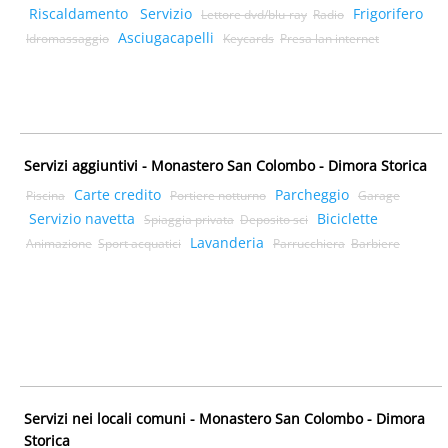
Riscaldamento
Servizio
Frigorifero
Lettore dvd/blu-ray
Radio
Asciugacapelli
Idromassaggio
Keycards
Presa lan internet
Servizi aggiuntivi - Monastero San Colombo - Dimora Storica
Carte credito
Parcheggio
Piscina
Portiere notturno
Garage
Servizio navetta
Biciclette
Spiaggia privata
Deposito sci
Lavanderia
Animazione
Sport acquatici
Parrucchiera
Barbiere
Servizi nei locali comuni - Monastero San Colombo - Dimora
Storica