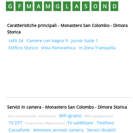
G
F
M
A
M
G
L
A
S
O
N
D
Caratteristiche principali - Monastero San Colombo - Dimora
Storica
Letti 24
Camere con bagno 9
Junior Suite 1
Edificio Storico
Vista Panoramica
In Zona Tranquilla
Servizi in camera - Monastero San Colombo - Dimora Storica
Wifi (gratis)
Aria condizionata
Ventilatore
Wifi a pagamento
TV DTT
TV satellitare
Telefono
Tv pay (Sky, Mpremium)
Cassaforte
Ammessi animali camera
Servizi disabili