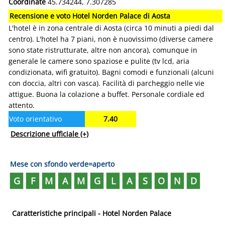
Coordinate
45.734244, 7.307285
Recensione e voto Hotel Norden Palace di Aosta
L'hotel è in zona centrale di Aosta (circa 10 minuti a piedi dal
centro). L'hotel ha 7 piani, non è nuovissimo (diverse camere
sono state ristrutturate, altre non ancora), comunque in
generale le camere sono spaziose e pulite (tv lcd, aria
condizionata, wifi gratuito). Bagni comodi e funzionali (alcuni
con doccia, altri con vasca). Facilità di parcheggio nelle vie
attigue. Buona la colazione a buffet. Personale cordiale ed
attento.
Voto orientativo
7.40
Descrizione ufficiale
(+)
Mese con sfondo verde=aperto
G
F
M
A
M
G
L
A
S
O
N
D
Caratteristiche principali - Hotel Norden Palace