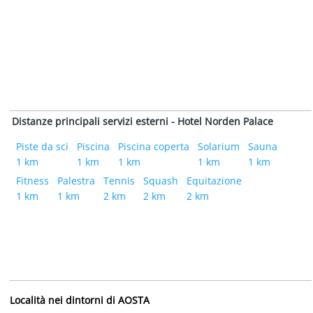
Distanze principali servizi esterni - Hotel Norden Palace
Piste da sci
Piscina
Piscina coperta
Solarium
Sauna
1 km
1 km
1 km
1 km
1 km
Fitness
Palestra
Tennis
Squash
Equitazione
1 km
1 km
2 km
2 km
2 km
Località nei dintorni di AOSTA