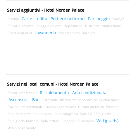
Servizi aggiuntivi - Hotel Norden Palace
Carte credito
Portiere notturno
Parcheggio
Piscina
Garage
Servizio navetta
Spiaggia privata
Deposito sci
Biciclette
Animazione
Lavanderia
Sport acquatici
Parrucchiera
Barbiere
Servizi nei locali comuni - Hotel Norden Palace
Riscaldamento
Aria condizionata
Servizi per disabili
Ascensore
Bar
Ristorante
Ristorante panoramico
Cucina tipica
Cucina internazionale
Cucina vegetariana
Cucina dietetica
Pizzeria
Sala banchetti
Sala riunioni
Sala congressi
Sala TV
Sala giochi
Wifi (gratis)
Sala giochi bambini
Sala lettura
Pianobar
Discoteca
Wifi a pagamento