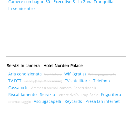
Camere con bagno 50
Executive 5
In Zona Tranquilla
In semicentro
Servizi in camera - Hotel Norden Palace
Aria condizionata
Wifi (gratis)
Ventilatore
Wifi a pagamento
TV DTT
TV satellitare
Telefono
Tv pay (Sky, Mpremium)
Cassaforte
Ammessi animali camera
Servizi disabili
Riscaldamento
Servizio
Frigorifero
Lettore dvd/blu-ray
Radio
Asciugacapelli
Keycards
Presa lan internet
Idromassaggio