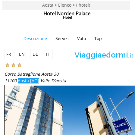
Aosta > Elenco > ( hotel)
Hotel Norden Palace
Hotel
Descrizione
Servizi
Voto
Top
FR
EN
DE
IT
Corso Battaglione Aosta 30
11100
Aosta [AO]
Valle D'aosta