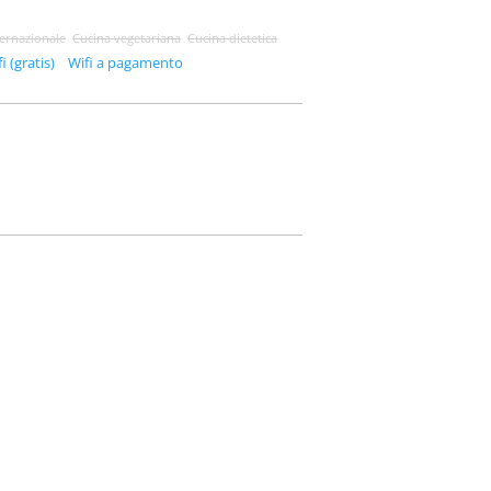
ternazionale
Cucina vegetariana
Cucina dietetica
i (gratis)
Wifi a pagamento