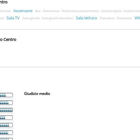
entro
Ascensore
zionata
Bar
Ristorante
Ristorante panoramico
Cucina tipica
Cucina in
Sala TV
Sala lettura
Wif
ssi
Sala giochi
Sala giochi bambini
Pianobar
Discoteca
go Centro
Giudizio medio