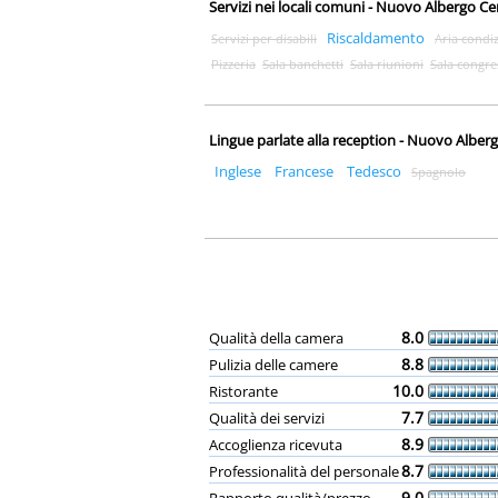
Servizi nei locali comuni - Nuovo Albergo C
Riscaldamento
Servizi per disabili
Aria condi
Pizzeria
Sala banchetti
Sala riunioni
Sala congre
Lingue parlate alla reception - Nuovo Alber
Inglese
Francese
Tedesco
Spagnolo
8.0
Qualità della camera
8.8
Pulizia delle camere
10.0
Ristorante
7.7
Qualità dei servizi
8.9
Accoglienza ricevuta
8.7
Professionalità del personale
9.0