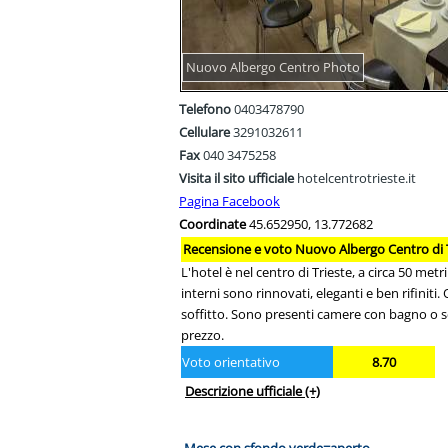
Nuovo Albergo Centro Photo
Telefono
0403478790
Cellulare
3291032611
Fax
040 3475258
Visita il sito ufficiale
hotelcentrotrieste.it
Pagina Facebook
Coordinate
45.652950, 13.772682
Recensione e voto Nuovo Albergo Centro di 
L'hotel è nel centro di Trieste, a circa 50 met
interni sono rinnovati, eleganti e ben rifiniti.
soffitto. Sono presenti camere con bagno o se
prezzo.
Voto orientativo
8.70
Descrizione ufficiale
(+)