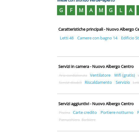
Mese con sfondo verde=aperto
G
F
M
A
M
G
L
A
Caratteristiche principali - Nuovo Albergo C
Letti 48
Camere con bagno 14
Edificio S
Servizi in camera - Nuovo Albergo Centro
Ventilatore
Wifi (gratis)
Aria condizionata
Riscaldamento
Servizio
Servizi disabili
Let
Servizi aggiuntivi - Nuovo Albergo Centro
Carte credito
Portiere notturno
Piscina
Parrucchiera
Barbiere