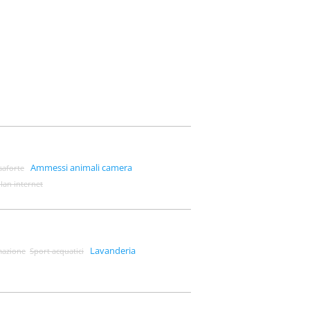
Ammessi animali camera
saforte
lan internet
Lavanderia
mazione
Sport acquatici