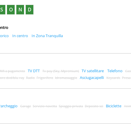
S
O
N
D
entro
torico
In centro
In Zona Tranquilla
TV DTT
TV satellitare
Telefono
Wifi a pagamento
Tv pay (Sky, Mpremium)
Cas
Asciugacapelli
tore dvd/blu-ray
Radio
Frigorifero
Idromassaggio
Keycards
Presa 
Parcheggio
Biciclette
Garage
Servizio navetta
Spiaggia privata
Deposito sci
Ani