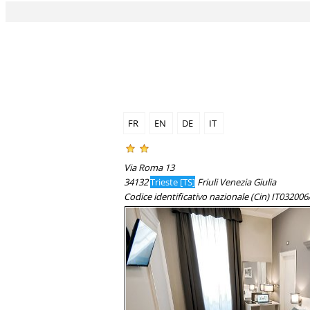
FR
EN
DE
IT
Via Roma 13
34132
Trieste [TS]
Friuli Venezia Giulia
Codice identificativo nazionale (Cin) IT0320