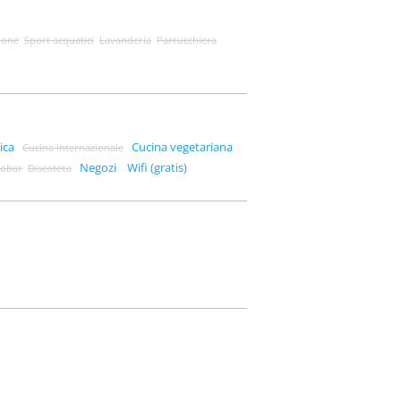
ione
Sport acquatici
Lavanderia
Parrucchiera
ica
Cucina vegetariana
Cucina internazionale
Negozi
Wifi (gratis)
nobar
Discoteca