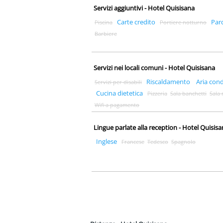
Servizi aggiuntivi - Hotel Quisisana
Carte credito
Par
Piscina
Portiere notturno
Barbiere
Servizi nei locali comuni - Hotel Quisisana
Riscaldamento
Aria con
Servizi per disabili
Cucina dietetica
Pizzeria
Sala banchetti
Sala 
Wifi a pagamento
Lingue parlate alla reception - Hotel Quisis
Inglese
Francese
Tedesco
Spagnolo