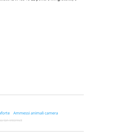
aforte
Ammessi animali camera
sa lan internet