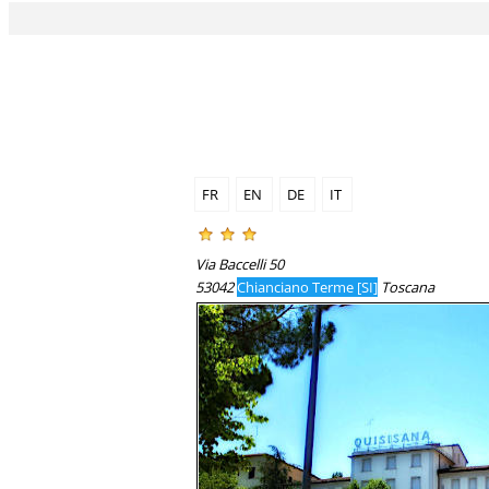
FR
EN
DE
IT
Via Baccelli 50
53042
Chianciano Terme [SI]
Toscana