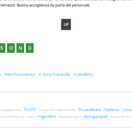
l terrazzo. Buona accoglienza da parte del personale.
UP
S
O
N
D
o
Vista Panoramica
In Zona Tranquilla
In periferia
TV DTT
TV satellitare
Telefono
Cass
i a pagamento
Tv pay (Sky, Mpremium)
Frigorifero
Asciugacapelli
tore dvd/blu-ray
Radio
Idromassaggio
Keycards
Pre