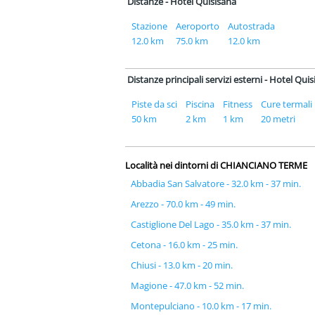
Distanze - Hotel Quisisana
Stazione
Aeroporto
Autostrada
12.0 km
75.0 km
12.0 km
Distanze principali servizi esterni - Hotel Qui
Piste da sci
Piscina
Fitness
Cure termali
50 km
2 km
1 km
20 metri
Località nei dintorni di CHIANCIANO TERME
Abbadia San Salvatore - 32.0 km - 37 min.
Arezzo - 70.0 km - 49 min.
Castiglione Del Lago - 35.0 km - 37 min.
Cetona - 16.0 km - 25 min.
Chiusi - 13.0 km - 20 min.
Magione - 47.0 km - 52 min.
Montepulciano - 10.0 km - 17 min.