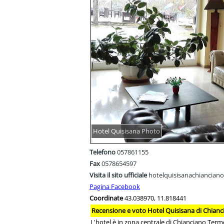
Hotel Quisisana Photo
Telefono
057861155
Fax
0578654597
Visita il sito ufficiale
hotelquisisanachianciano.
Pagina Facebook
Coordinate
43.038970, 11.818441
Recensione e voto Hotel Quisisana di Chian
L'hotel è in zona centrale di Chianciano Terme