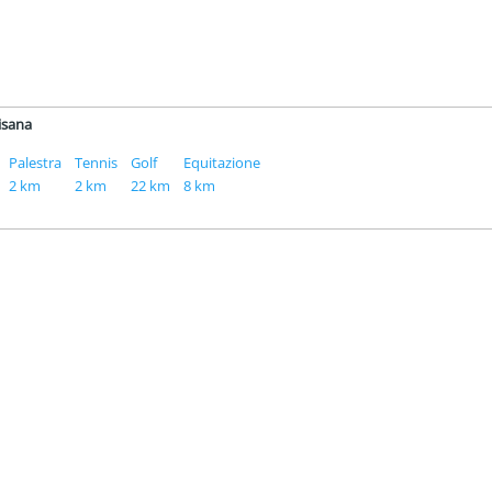
sisana
Palestra
Tennis
Golf
Equitazione
2 km
2 km
22 km
8 km