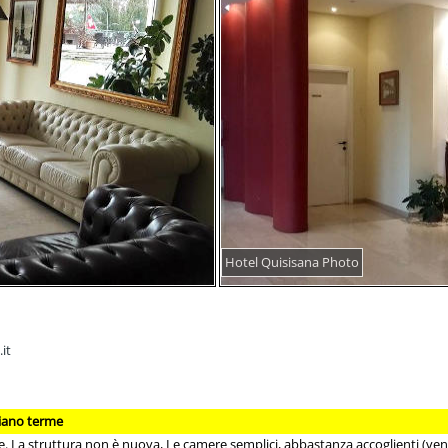
Hotel Quisisana Photo
it
ciano terme
. La struttura non è nuova, Le camere semplici, abbastanza accoglienti (ventila