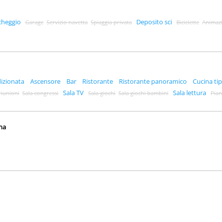
cheggio
Deposito sci
Garage
Servizio navetta
Spiaggia privata
Biciclette
Animaz
dizionata
Ascensore
Bar
Ristorante
Ristorante panoramico
Cucina tip
Sala TV
Sala lettura
riunioni
Sala congressi
Sala giochi
Sala giochi bambini
Pia
ana