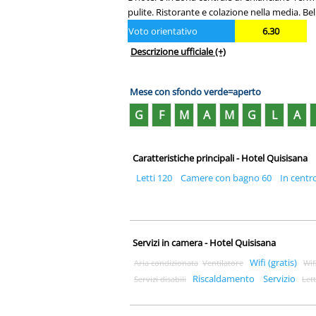
pulite. Ristorante e colazione nella media. Be
Voto orientativo
6.30
Descrizione ufficiale
(+)
Mese con sfondo verde=aperto
G
F
M
A
M
G
L
A
Caratteristiche principali - Hotel Quisisana
Letti 120
Camere con bagno 60
In centr
Servizi in camera - Hotel Quisisana
Wifi (gratis)
Aria condizionata
Ventilatore
Wif
Riscaldamento
Servizio
Servizi disabili
Let