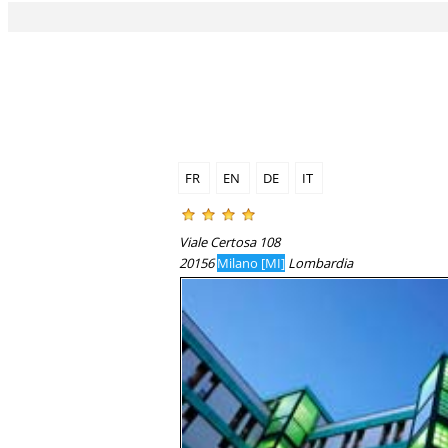
FR
EN
DE
IT
Viale Certosa 108
20156
Milano [MI]
Lombardia