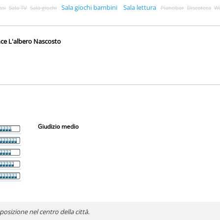
Sala giochi bambini
Sala lettura
ssi
Sala TV
Sala giochi
Pianobar
Discoteca
Wi
nce L'albero Nascosto
Giudizio medio
osizione nel centro della città.