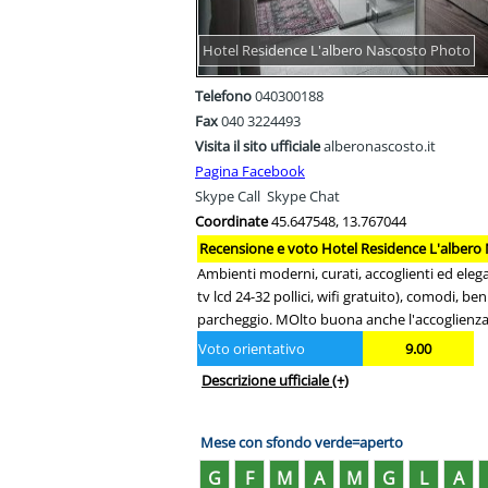
Hotel Residence L'albero Nascosto Photo
Telefono
040300188
Fax
040 3224493
Visita il sito ufficiale
alberonascosto.it
Pagina Facebook
Skype Call
Skype Chat
Coordinate
45.647548, 13.767044
Recensione e voto Hotel Residence L'albero 
Ambienti moderni, curati, accoglienti ed elega
tv lcd 24-32 pollici, wifi gratuito), comodi, b
parcheggio. MOlto buona anche l'accoglienza
Voto orientativo
9.00
Descrizione ufficiale
(+)
Mese con sfondo verde=aperto
G
F
M
A
M
G
L
A