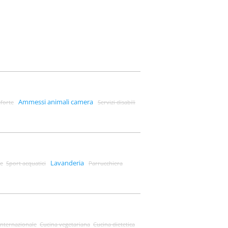
Ammessi animali camera
forte
Servizi disabili
Lavanderia
e
Sport acquatici
Parrucchiera
internazionale
Cucina vegetariana
Cucina dietetica