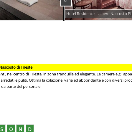
UP
Hotel Residence L'albero Nascosto P
Nascosto di Trieste
nti, nel centro di Trieste, in zona tranquilla ed elegante. Le camere e gli ap
en arredati e puliti. Ottima la colazione, varia ed abbondante e con diversi pr
 da parte del personale.
S
O
N
D