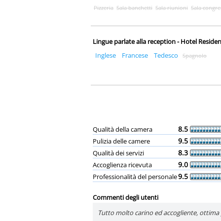
Pizzeria
Sala banchetti
Sala riunioni
Sala congre
Lingue parlate alla reception - Hotel Reside
Inglese
Francese
Tedesco
Spagnolo
8.5
Qualità della camera
9.5
Pulizia delle camere
8.3
Qualità dei servizi
9.0
Accoglienza ricevuta
9.5
Professionalità del personale
Commenti degli utenti
Tutto molto carino ed accogliente, ottima p