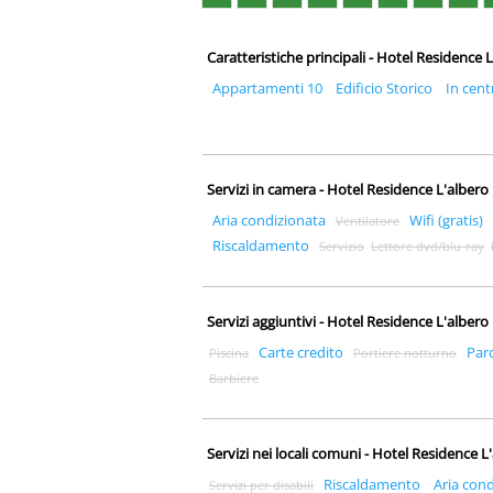
Caratteristiche principali - Hotel Residence
Appartamenti 10
Edificio Storico
In cent
Servizi in camera - Hotel Residence L'alber
Aria condizionata
Wifi (gratis)
Ventilatore
Riscaldamento
Servizio
Lettore dvd/blu-ray
Servizi aggiuntivi - Hotel Residence L'alber
Carte credito
Par
Piscina
Portiere notturno
Barbiere
Servizi nei locali comuni - Hotel Residence 
Riscaldamento
Aria con
Servizi per disabili