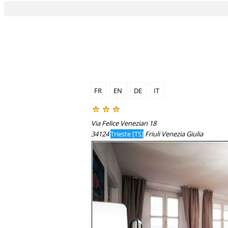
FR
EN
DE
IT
Via Felice Venezian 18
34124
Trieste [TS]
Friuli Venezia Giulia