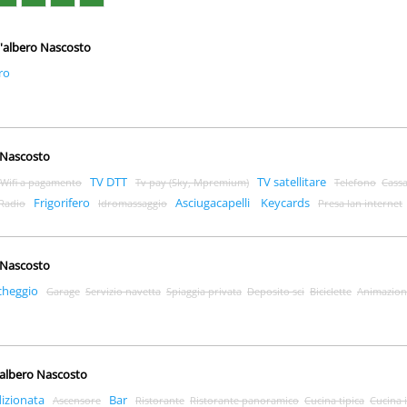
 L'albero Nascosto
ro
o Nascosto
TV DTT
TV satellitare
Wifi a pagamento
Tv pay (Sky, Mpremium)
Telefono
Cassa
Frigorifero
Asciugacapelli
Keycards
Radio
Idromassaggio
Presa lan internet
o Nascosto
cheggio
Garage
Servizio navetta
Spiaggia privata
Deposito sci
Biciclette
Animazion
L'albero Nascosto
dizionata
Bar
Ascensore
Ristorante
Ristorante panoramico
Cucina tipica
Cucina 