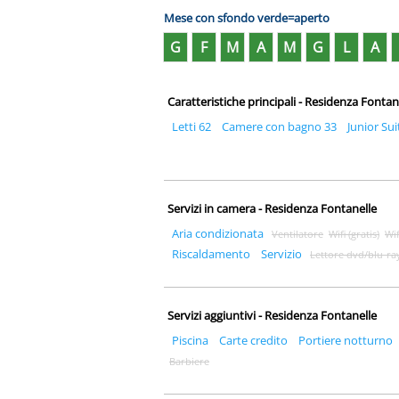
Mese con sfondo verde=aperto
G
F
M
A
M
G
L
A
Caratteristiche principali - Residenza Fontan
Letti 62
Camere con bagno 33
Junior Sui
Servizi in camera - Residenza Fontanelle
Aria condizionata
Ventilatore
Wifi (gratis)
Wi
Riscaldamento
Servizio
Lettore dvd/blu-ra
Servizi aggiuntivi - Residenza Fontanelle
Piscina
Carte credito
Portiere notturno
Barbiere