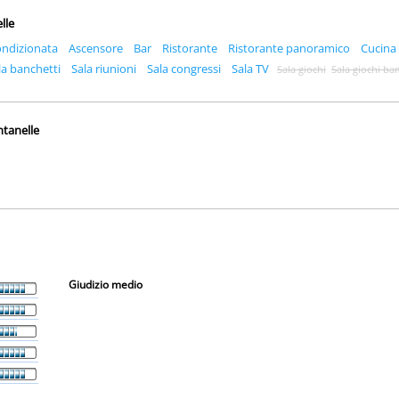
lle
ondizionata
Ascensore
Bar
Ristorante
Ristorante panoramico
Cucina 
la banchetti
Sala riunioni
Sala congressi
Sala TV
Sala giochi
Sala giochi ba
ntanelle
Giudizio medio