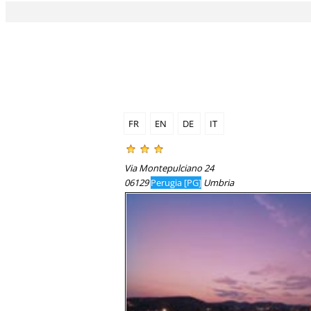
FR
EN
DE
IT
Via Montepulciano 24
06129
Perugia [PG]
Umbria