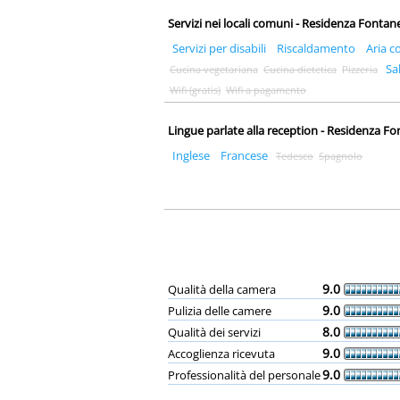
Servizi nei locali comuni - Residenza Fontane
Servizi per disabili
Riscaldamento
Aria c
Sa
Cucina vegetariana
Cucina dietetica
Pizzeria
Wifi (gratis)
Wifi a pagamento
Lingue parlate alla reception - Residenza Fo
Inglese
Francese
Tedesco
Spagnolo
9.0
Qualità della camera
9.0
Pulizia delle camere
8.0
Qualità dei servizi
9.0
Accoglienza ricevuta
9.0
Professionalità del personale