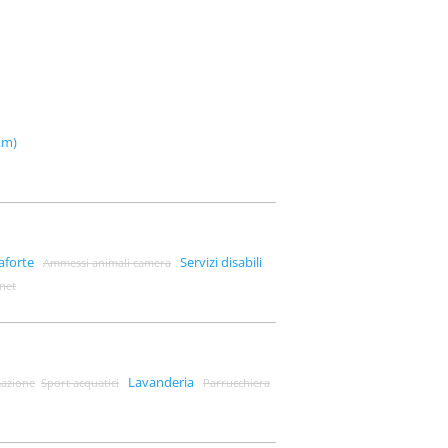
km)
aforte
Servizi disabili
Ammessi animali camera
rnet
Lavanderia
azione
Sport acquatici
Parrucchiera