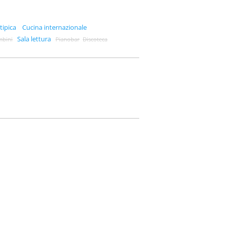
tipica
Cucina internazionale
Sala lettura
mbini
Pianobar
Discoteca