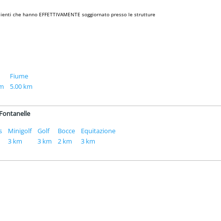
i clienti che hanno EFFETTIVAMENTE soggiornato presso le strutture
Fiume
km
5.00 km
 Fontanelle
s
Minigolf
Golf
Bocce
Equitazione
3 km
3 km
2 km
3 km