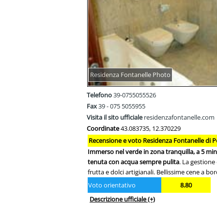
Residenza Fontanelle Photo
Telefono
39-0755055526
Fax
39 - 075 5055955
Visita il sito ufficiale
residenzafontanelle.com
Coordinate
43.083735, 12.370229
Recensione e voto Residenza Fontanelle di P
Immerso nel verde in zona tranquilla, a 5 min
tenuta con acqua sempre pulita
. La gestione
frutta e dolci artigianali. Bellissime cene a bo
Voto orientativo
8.80
Descrizione ufficiale
(+)