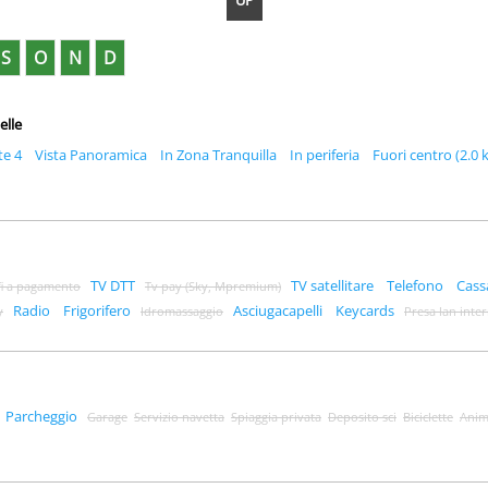
UP
S
O
N
D
elle
te 4
Vista Panoramica
In Zona Tranquilla
In periferia
Fuori centro (2.0 
TV DTT
TV satellitare
Telefono
Cass
fi a pagamento
Tv pay (Sky, Mpremium)
Radio
Frigorifero
Asciugacapelli
Keycards
y
Idromassaggio
Presa lan inte
Parcheggio
Garage
Servizio navetta
Spiaggia privata
Deposito sci
Biciclette
Anim