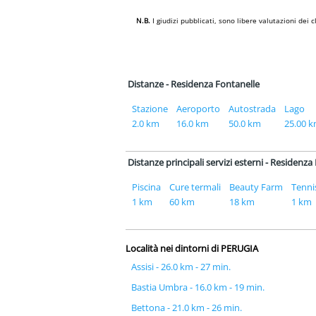
N.B.
I giudizi pubblicati, sono libere valutazioni de
Distanze - Residenza Fontanelle
Stazione
Aeroporto
Autostrada
Lago
2.0 km
16.0 km
50.0 km
25.00 
Distanze principali servizi esterni - Residenza
Piscina
Cure termali
Beauty Farm
Tenni
1 km
60 km
18 km
1 km
Località nei dintorni di PERUGIA
Assisi - 26.0 km - 27 min.
Bastia Umbra - 16.0 km - 19 min.
Bettona - 21.0 km - 26 min.