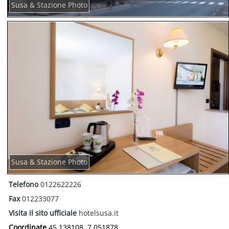
Susa & Stazione Photo
Susa & Stazione Photo
Telefono
0122622226
Fax
012233077
Visita il sito ufficiale
hotelsusa.it
Coordinate
45.138108, 7.051878