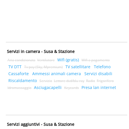
Servizi in camera - Susa & Stazione
Wifi (gratis)
Aria condizionata
Ventilatore
Wifi a pagamento
TV DTT
TV satellitare
Telefono
Tv pay (Sky, Mpremium)
Cassaforte
Ammessi animali camera
Servizi disabili
Riscaldamento
Servizio
Lettore dvd/blu-ray
Radio
Frigorifero
Asciugacapelli
Presa lan internet
Idromassaggio
Keycards
Servizi aggiuntivi - Susa & Stazione