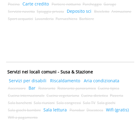
Carte credito
Piscina
Portiere notturno
Parcheggio
Garage
Deposito sci
Servizio navetta
Spiaggia privata
Biciclette
Animazione
Sport acquatici
Lavanderia
Parrucchiera
Barbiere
Servizi nei locali comuni - Susa & Stazione
Servizi per disabili
Riscaldamento
Aria condizionata
Bar
Ascensore
Ristorante
Ristorante panoramico
Cucina tipica
Cucina internazionale
Cucina vegetariana
Cucina dietetica
Pizzeria
Sala banchetti
Sala riunioni
Sala congressi
Sala TV
Sala giochi
Sala lettura
Wifi (gratis)
Sala giochi bambini
Pianobar
Discoteca
Wifi a pagamento