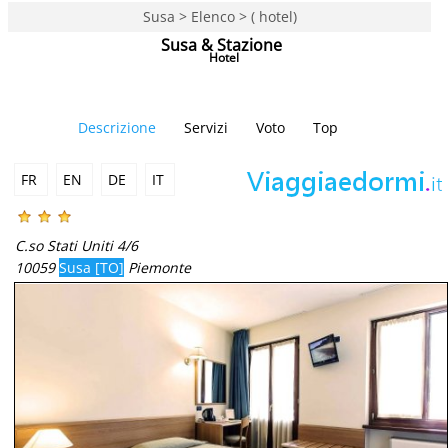
Susa > Elenco > ( hotel)
Susa & Stazione
Hotel
Descrizione
Servizi
Voto
Top
FR
EN
DE
IT
C.so Stati Uniti 4/6
10059
Susa [TO]
Piemonte