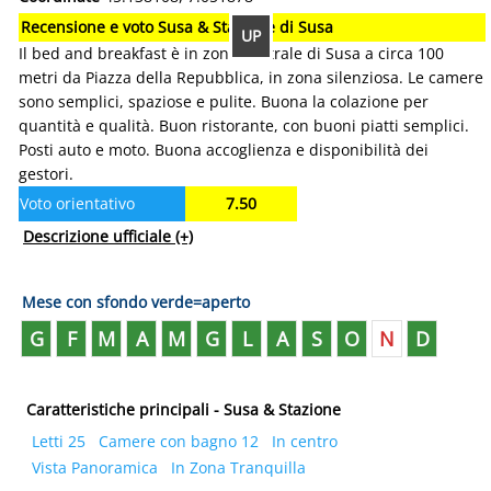
Recensione e voto Susa & Stazione di Susa
UP
Il bed and breakfast è in zona centrale di Susa a circa 100
metri da Piazza della Repubblica, in zona silenziosa. Le camere
sono semplici, spaziose e pulite. Buona la colazione per
quantità e qualità. Buon ristorante, con buoni piatti semplici.
Posti auto e moto. Buona accoglienza e disponibilità dei
gestori.
Voto orientativo
7.50
Descrizione ufficiale
(+)
Mese con sfondo verde=aperto
G
F
M
A
M
G
L
A
S
O
N
D
Caratteristiche principali - Susa & Stazione
Letti 25
Camere con bagno 12
In centro
Vista Panoramica
In Zona Tranquilla