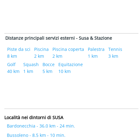
Distanze principali servizi esterni - Susa & Stazione
Piste da sci
Piscina
Piscina coperta
Palestra
Tennis
8 km
2 km
2 km
1 km
3 km
Golf
Squash
Bocce
Equitazione
40 km
1 km
5 km
10 km
Località nei dintorni di SUSA
Bardonecchia - 36.0 km - 24 min.
Bussoleno - 8.5 km - 10 min.