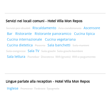
Servizi nei locali comuni - Hotel Villa Mon Repos
Riscaldamento
Ascensore
Servizi per disabili
Aria condizionata
Bar
Ristorante
Ristorante panoramico
Cucina tipica
Cucina internazionale
Cucina vegetariana
Cucina dietetica
Sala banchetti
Pizzeria
Sala riunioni
Sala TV
Sala congressi
Sala giochi
Sala giochi bambini
Sala lettura
Pianobar
Discoteca
Wifi (gratis)
Wifi a pagamento
Lingue parlate alla reception - Hotel Villa Mon Repos
Inglese
Francese
Tedesco
Spagnolo