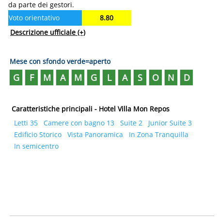
da parte dei gestori.
Voto orientativo
8.80
Descrizione ufficiale
(+)
Mese con sfondo verde=aperto
G
F
M
A
M
G
L
A
S
O
N
D
Caratteristiche principali - Hotel Villa Mon Repos
Letti 35
Camere con bagno 13
Suite 2
Junior Suite 3
Edificio Storico
Vista Panoramica
In Zona Tranquilla
In semicentro