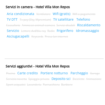
Servizi in camera - Hotel Villa Mon Repos
Aria condizionata
Wifi (gratis)
Ventilatore
Wifi a pagamento
TV DTT
TV satellitare
Telefono
Tv pay (Sky, Mpremium)
Riscaldamento
Cassaforte
Ammessi animali camera
Servizi disabili
Servizio
Frigorifero
Idromassaggio
Lettore dvd/blu-ray
Radio
Asciugacapelli
Keycards
Presa lan internet
Servizi aggiuntivi - Hotel Villa Mon Repos
Carte credito
Portiere notturno
Parcheggio
Piscina
Garage
Deposito sci
Servizio navetta
Spiaggia privata
Biciclette
Animazione
Sport acquatici
Lavanderia
Parrucchiera
Barbiere