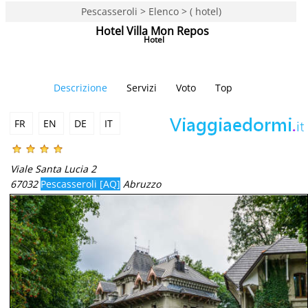
Pescasseroli > Elenco > ( hotel)
Hotel Villa Mon Repos
Hotel
Descrizione
Servizi
Voto
Top
FR
EN
DE
IT
Viale Santa Lucia 2
67032
Pescasseroli [AQ]
Abruzzo